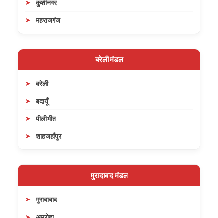
कुशीनगर
महराजगंज
बरेली मंडल
बरेली
बदायूँ
पीलीभीत
शाहजहाँपुर
मुरादाबाद मंडल
मुरादाबाद
अमरोहा