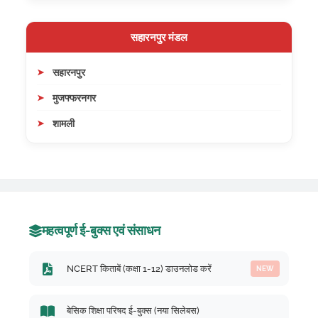
सहारनपुर मंडल
सहारनपुर
मुजफ्फरनगर
शामली
महत्वपूर्ण ई-बुक्स एवं संसाधन
NCERT किताबें (कक्षा 1-12) डाउनलोड करें
NEW
बेसिक शिक्षा परिषद ई-बुक्स (नया सिलेबस)