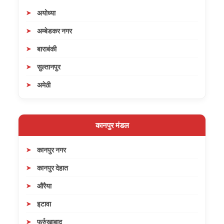
अयोध्या
अम्बेडकर नगर
बाराबंकी
सुल्तानपुर
अमेठी
कानपुर मंडल
कानपुर नगर
कानपुर देहात
औरैया
इटावा
फर्रुखाबाद