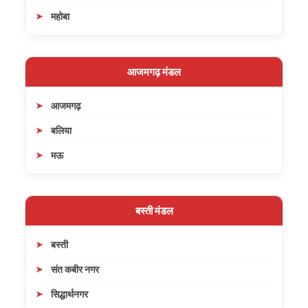
महोबा
आजमगढ़ मंडल
आजमगढ़
बलिया
मऊ
बस्ती मंडल
बस्ती
संत कबीर नगर
सिद्धार्थनगर