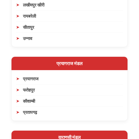
लखीमपुर खीरी
रायबरेली
सीतापुर
उन्नाव
प्रयागराज मंडल
प्रयागराज
फतेहपुर
कौशाम्बी
प्रतापगढ़
वाराणसी मंडल