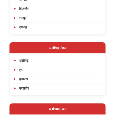
बिजनौर
रामपुर
सम्भल
अलीगढ़ मंडल
अलीगढ़
एटा
हाथरस
कासगंज
अयोध्या मंडल