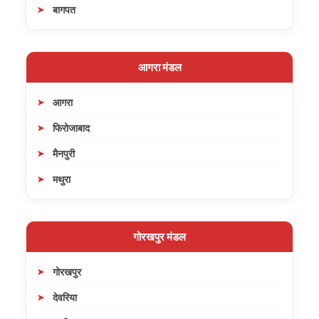
बागपत
आगरा मंडल
आगरा
फिरोजाबाद
मैनपुरी
मथुरा
गोरखपुर मंडल
गोरखपुर
देवरिया