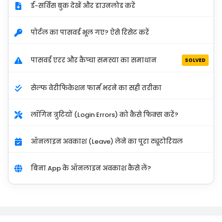
ई-सर्विस बुक देखें और डाउनलोड करें
पोर्टल का पासवर्ड भूल गए? ऐसे रिसेट करें
पासवर्ड एरर और कैप्चा समस्या का समाधान
SOLVED
सेल्फ वेरीफिकेशन फार्म भरने का सही तरीका
लॉगिन त्रुटियों (Login Errors) को कैसे फिक्स करें?
ऑनलाइन अवकाश (Leave) लेने का पूरा ट्यूटोरियल
बिना App के ऑनलाइन अवकाश कैसे लें?