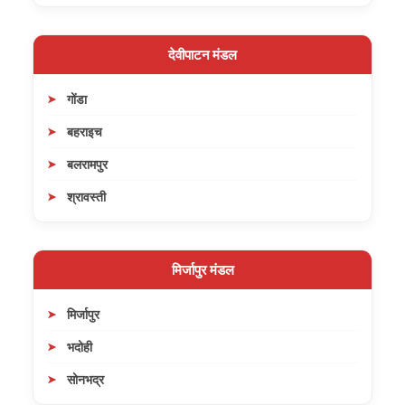
देवीपाटन मंडल
गोंडा
बहराइच
बलरामपुर
श्रावस्ती
मिर्जापुर मंडल
मिर्जापुर
भदोही
सोनभद्र