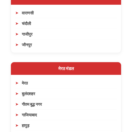
वाराणसी
चंदौली
गाजीपुर
जौनपुर
मेरठ मंडल
मेरठ
बुलंदशहर
गौतम बुद्ध नगर
गाजियाबाद
हापुड़