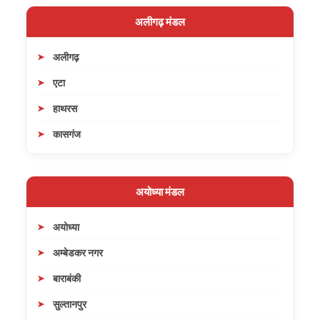
अलीगढ़ मंडल
अलीगढ़
एटा
हाथरस
कासगंज
अयोध्या मंडल
अयोध्या
अम्बेडकर नगर
बाराबंकी
सुल्तानपुर