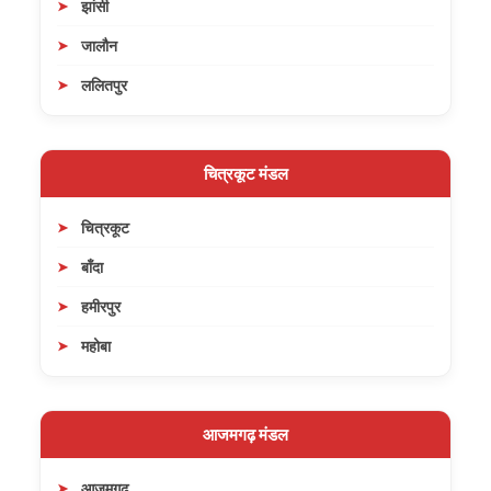
झांसी
जालौन
ललितपुर
चित्रकूट मंडल
चित्रकूट
बाँदा
हमीरपुर
महोबा
आजमगढ़ मंडल
आजमगढ़