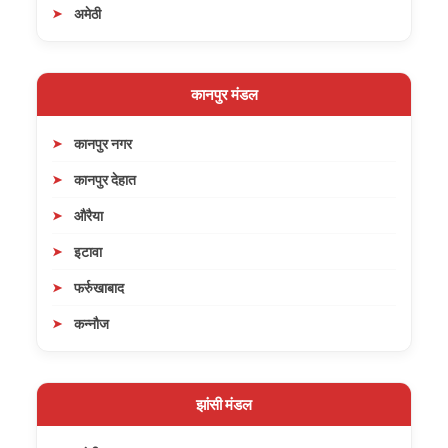
अमेठी
कानपुर मंडल
कानपुर नगर
कानपुर देहात
औरैया
इटावा
फर्रुखाबाद
कन्नौज
झांसी मंडल