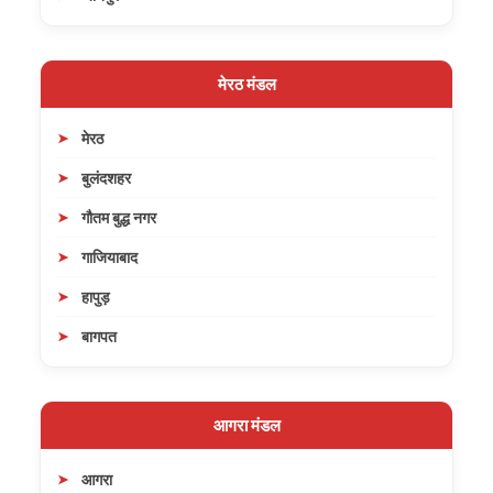
मेरठ मंडल
मेरठ
बुलंदशहर
गौतम बुद्ध नगर
गाजियाबाद
हापुड़
बागपत
आगरा मंडल
आगरा