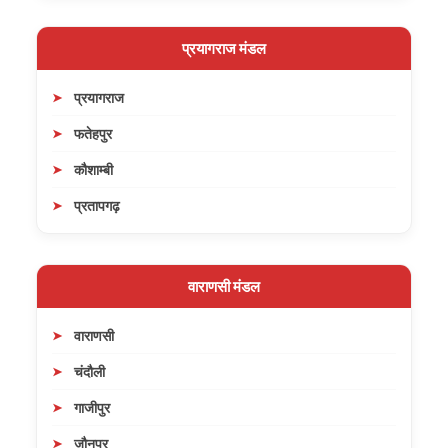
प्रयागराज मंडल
प्रयागराज
फतेहपुर
कौशाम्बी
प्रतापगढ़
वाराणसी मंडल
वाराणसी
चंदौली
गाजीपुर
जौनपुर