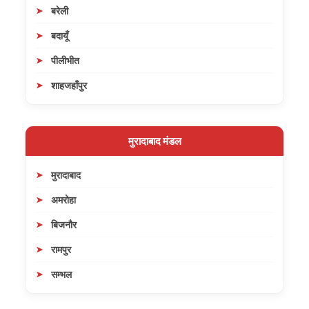
बरेली
बदायूँ
पीलीभीत
शाहजहाँपुर
मुरादाबाद मंडल
मुरादाबाद
अमरोहा
बिजनौर
रामपुर
सम्भल