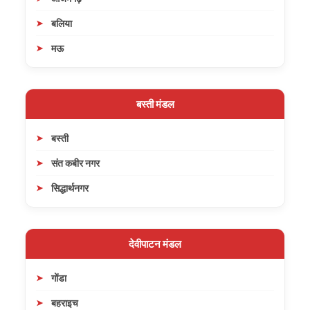
बलिया
मऊ
बस्ती मंडल
बस्ती
संत कबीर नगर
सिद्धार्थनगर
देवीपाटन मंडल
गोंडा
बहराइच