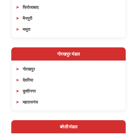
फिरोजाबाद
मैनपुरी
मथुरा
गोरखपुर मंडल
गोरखपुर
देवरिया
कुशीनगर
महराजगंज
बरेली मंडल