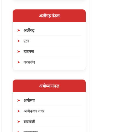
अलीगढ़ मंडल
अलीगढ़
एटा
हाथरस
कासगंज
अयोध्या मंडल
अयोध्या
अम्बेडकर नगर
बाराबंकी