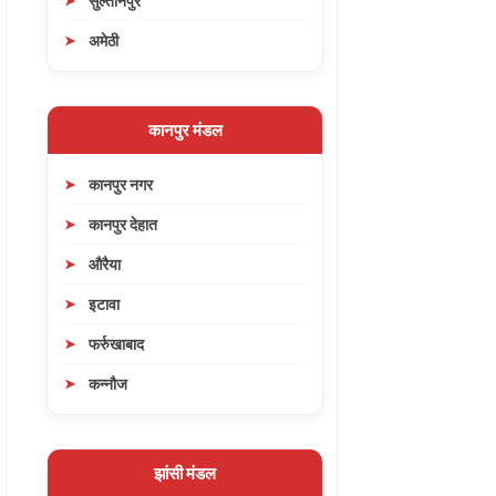
सुल्तानपुर
अमेठी
कानपुर मंडल
कानपुर नगर
कानपुर देहात
औरैया
इटावा
फर्रुखाबाद
कन्नौज
झांसी मंडल