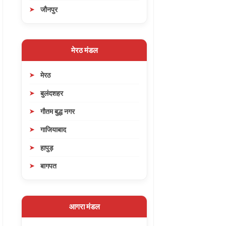
जौनपुर
मेरठ मंडल
मेरठ
बुलंदशहर
गौतम बुद्ध नगर
गाजियाबाद
हापुड़
बागपत
आगरा मंडल