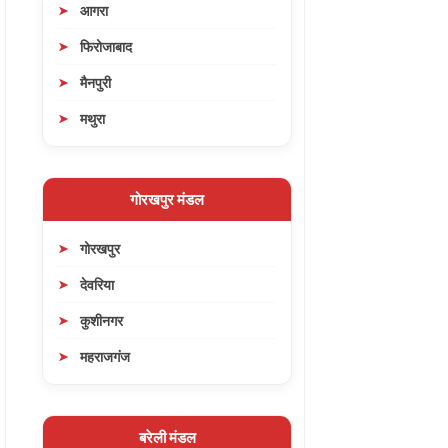
आगरा
फिरोजाबाद
मैनपुरी
मथुरा
गोरखपुर मंडल
गोरखपुर
देवरिया
कुशीनगर
महराजगंज
बरेली मंडल