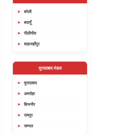
बरेली
बदायूँ
पीलीभीत
शाहजहाँपुर
मुरादाबाद मंडल
मुरादाबाद
अमरोहा
बिजनौर
रामपुर
सम्भल