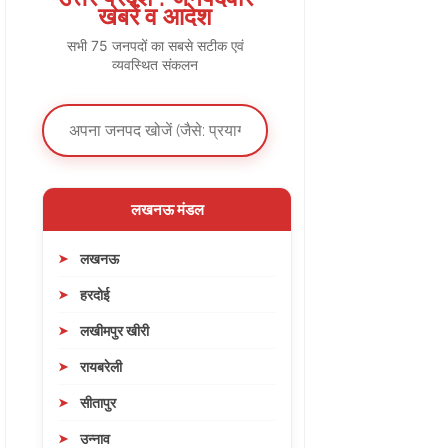
खबरें व आदेश
सभी 75 जनपदों का सबसे सटीक एवं
व्यवस्थित संकलन
लखनऊ मंडल
लखनऊ
हरदोई
लखीमपुर खीरी
रायबरेली
सीतापुर
उन्नाव