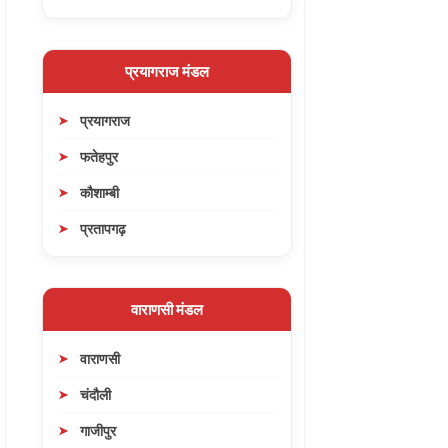
प्रयागराज मंडल
प्रयागराज
फतेहपुर
कौशाम्बी
प्रतापगढ़
वाराणसी मंडल
वाराणसी
चंदौली
गाजीपुर