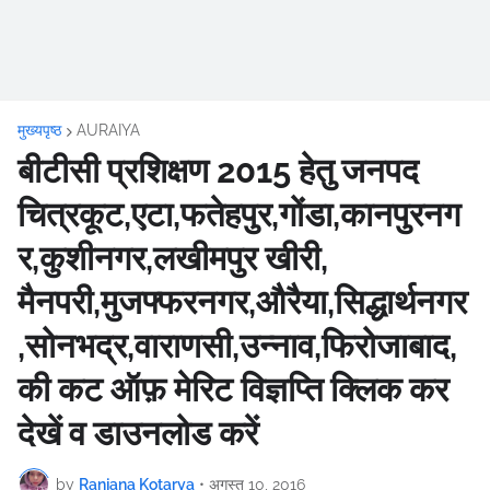
मुख्यपृष्ठ
AURAIYA
बीटीसी प्रशिक्षण 2015 हेतु जनपद
चित्रकूट,एटा,फतेहपुर,गोंडा,कानपुरनग
र,कुशीनगर,लखीमपुर खीरी,
मैनपरी,मुजफ्फरनगर,औरैया,सिद्धार्थनगर
,सोनभद्र,वाराणसी,उन्नाव,फिरोजाबाद,
की कट ऑफ़ मेरिट विज्ञप्ति क्लिक कर
देखें व डाउनलोड करें
by
Ranjana Kotarya
•
अगस्त 10, 2016