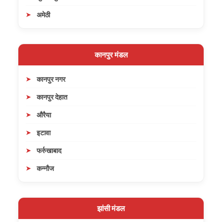
अमेठी
कानपुर मंडल
कानपुर नगर
कानपुर देहात
औरैया
इटावा
फर्रुखाबाद
कन्नौज
झांसी मंडल