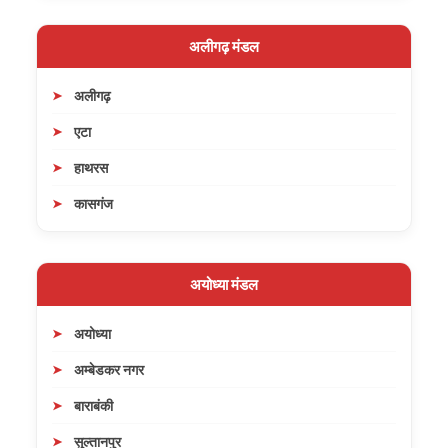
अलीगढ़ मंडल
अलीगढ़
एटा
हाथरस
कासगंज
अयोध्या मंडल
अयोध्या
अम्बेडकर नगर
बाराबंकी
सुल्तानपुर