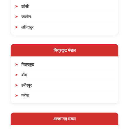
झांसी
जालौन
ललितपुर
चित्रकूट मंडल
चित्रकूट
बाँदा
हमीरपुर
महोबा
आजमगढ़ मंडल