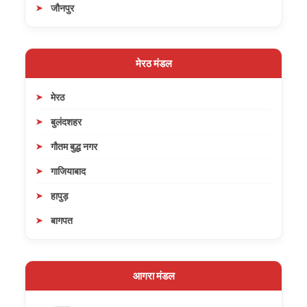
जौनपुर
मेरठ मंडल
मेरठ
बुलंदशहर
गौतम बुद्ध नगर
गाजियाबाद
हापुड़
बागपत
आगरा मंडल