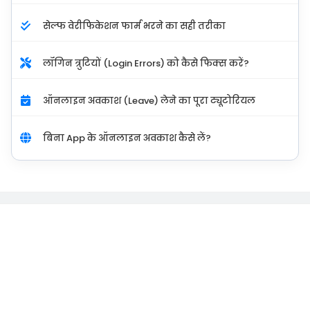
सेल्फ वेरीफिकेशन फार्म भरने का सही तरीका
लॉगिन त्रुटियों (Login Errors) को कैसे फिक्स करें?
ऑनलाइन अवकाश (Leave) लेने का पूरा ट्यूटोरियल
बिना App के ऑनलाइन अवकाश कैसे लें?