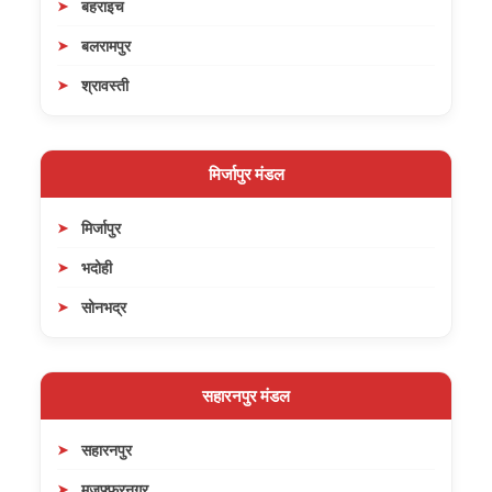
बहराइच
बलरामपुर
श्रावस्ती
मिर्जापुर मंडल
मिर्जापुर
भदोही
सोनभद्र
सहारनपुर मंडल
सहारनपुर
मुजफ्फरनगर