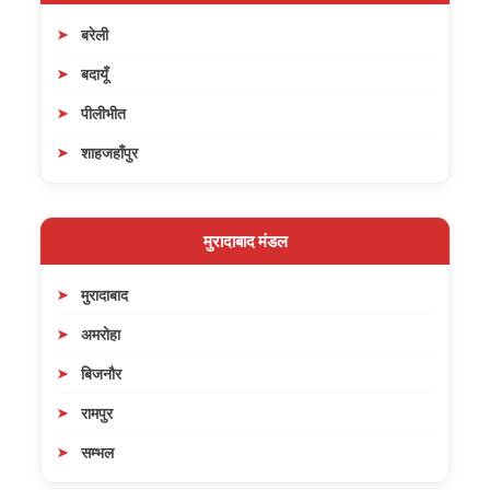
बरेली
बदायूँ
पीलीभीत
शाहजहाँपुर
मुरादाबाद मंडल
मुरादाबाद
अमरोहा
बिजनौर
रामपुर
सम्भल