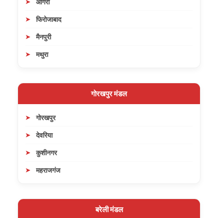
आगरा
फिरोजाबाद
मैनपुरी
मथुरा
गोरखपुर मंडल
गोरखपुर
देवरिया
कुशीनगर
महराजगंज
बरेली मंडल