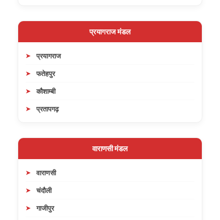
प्रयागराज मंडल
प्रयागराज
फतेहपुर
कौशाम्बी
प्रतापगढ़
वाराणसी मंडल
वाराणसी
चंदौली
गाजीपुर