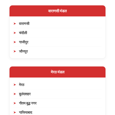
वाराणसी मंडल
वाराणसी
चंदौली
गाजीपुर
जौनपुर
मेरठ मंडल
मेरठ
बुलंदशहर
गौतम बुद्ध नगर
गाजियाबाद