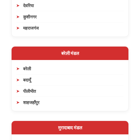
देवरिया
कुशीनगर
महराजगंज
बरेली मंडल
बरेली
बदायूँ
पीलीभीत
शाहजहाँपुर
मुरादाबाद मंडल