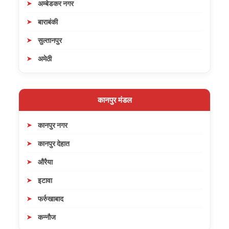
अम्बेडकर नगर
बाराबंकी
सुल्तानपुर
अमेठी
कानपुर मंडल
कानपुर नगर
कानपुर देहात
औरैया
इटावा
फर्रुखाबाद
कन्नौज