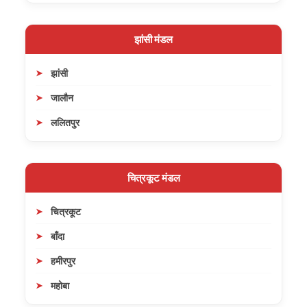
झांसी मंडल
झांसी
जालौन
ललितपुर
चित्रकूट मंडल
चित्रकूट
बाँदा
हमीरपुर
महोबा