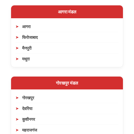
आगरा मंडल
आगरा
फिरोजाबाद
मैनपुरी
मथुरा
गोरखपुर मंडल
गोरखपुर
देवरिया
कुशीनगर
महराजगंज