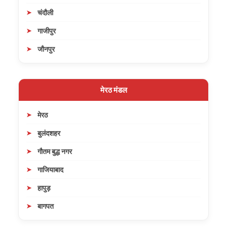
चंदौली
गाजीपुर
जौनपुर
मेरठ मंडल
मेरठ
बुलंदशहर
गौतम बुद्ध नगर
गाजियाबाद
हापुड़
बागपत