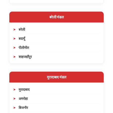
बरेली मंडल
बरेली
बदायूँ
पीलीभीत
शाहजहाँपुर
मुरादाबाद मंडल
मुरादाबाद
अमरोहा
बिजनौर