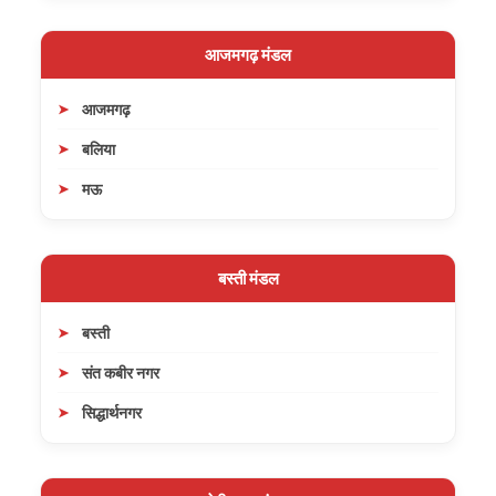
आजमगढ़ मंडल
आजमगढ़
बलिया
मऊ
बस्ती मंडल
बस्ती
संत कबीर नगर
सिद्धार्थनगर