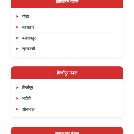
देवीपाटन मंडल
गोंडा
बहराइच
बलरामपुर
श्रावस्ती
मिर्जापुर मंडल
मिर्जापुर
भदोही
सोनभद्र
सहारनपुर मंडल