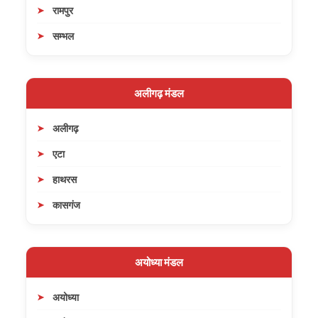
रामपुर
सम्भल
अलीगढ़ मंडल
अलीगढ़
एटा
हाथरस
कासगंज
अयोध्या मंडल
अयोध्या