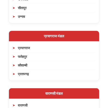
सीतापुर
उन्नाव
प्रयागराज मंडल
प्रयागराज
फतेहपुर
कौशाम्बी
प्रतापगढ़
वाराणसी मंडल
वाराणसी