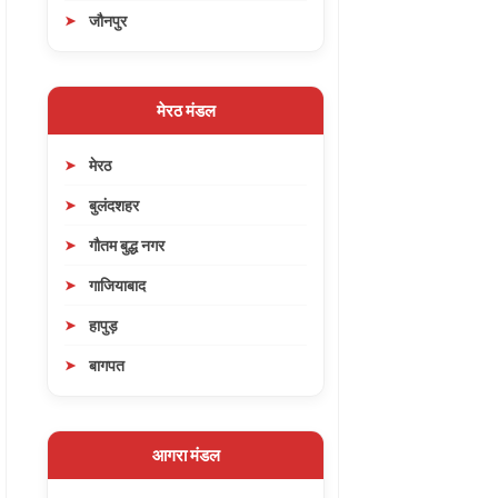
जौनपुर
मेरठ मंडल
मेरठ
बुलंदशहर
गौतम बुद्ध नगर
गाजियाबाद
हापुड़
बागपत
आगरा मंडल