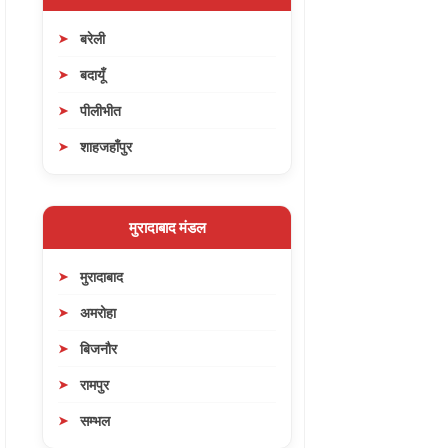
बरेली
बदायूँ
पीलीभीत
शाहजहाँपुर
मुरादाबाद मंडल
मुरादाबाद
अमरोहा
बिजनौर
रामपुर
सम्भल