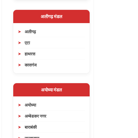
अलीगढ़ मंडल
अलीगढ़
एटा
हाथरस
कासगंज
अयोध्या मंडल
अयोध्या
अम्बेडकर नगर
बाराबंकी