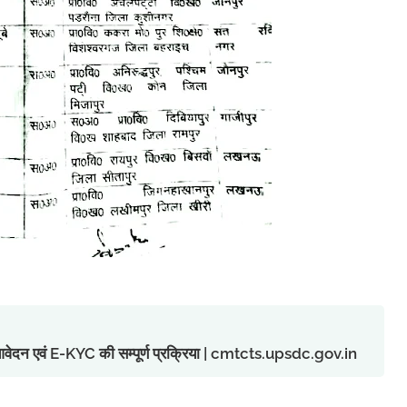
ु आवेदन एवं E-KYC की सम्पूर्ण प्रक्रिया | cmtcts.upsdc.gov.in