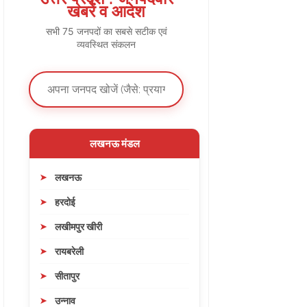
खबरें व आदेश
सभी 75 जनपदों का सबसे सटीक एवं
व्यवस्थित संकलन
लखनऊ मंडल
लखनऊ
हरदोई
लखीमपुर खीरी
रायबरेली
सीतापुर
उन्नाव