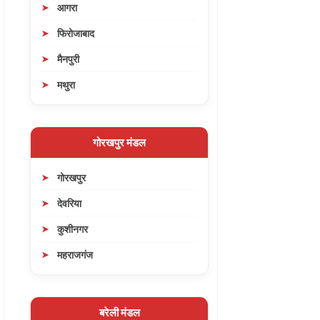
आगरा
फिरोजाबाद
मैनपुरी
मथुरा
गोरखपुर मंडल
गोरखपुर
देवरिया
कुशीनगर
महराजगंज
बरेली मंडल