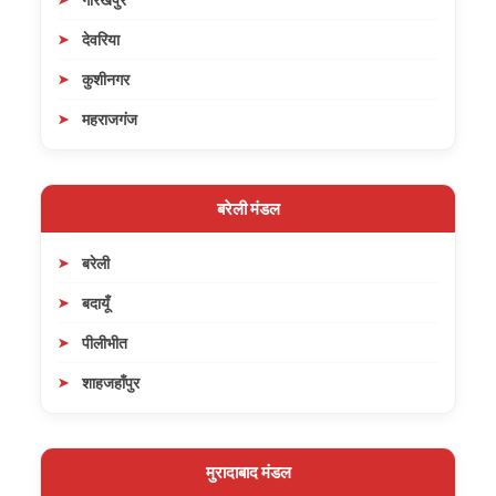
देवरिया
कुशीनगर
महराजगंज
बरेली मंडल
बरेली
बदायूँ
पीलीभीत
शाहजहाँपुर
मुरादाबाद मंडल