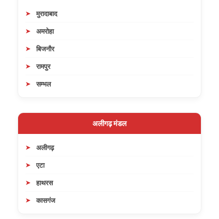
मुरादाबाद
अमरोहा
बिजनौर
रामपुर
सम्भल
अलीगढ़ मंडल
अलीगढ़
एटा
हाथरस
कासगंज