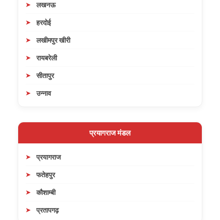
लखनऊ
हरदोई
लखीमपुर खीरी
रायबरेली
सीतापुर
उन्नाव
प्रयागराज मंडल
प्रयागराज
फतेहपुर
कौशाम्बी
प्रतापगढ़