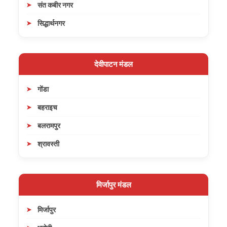
संत कबीर नगर
सिद्धार्थनगर
देवीपाटन मंडल
गोंडा
बहराइच
बलरामपुर
श्रावस्ती
मिर्जापुर मंडल
मिर्जापुर