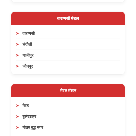
वाराणसी मंडल
वाराणसी
चंदौली
गाजीपुर
जौनपुर
मेरठ मंडल
मेरठ
बुलंदशहर
गौतम बुद्ध नगर