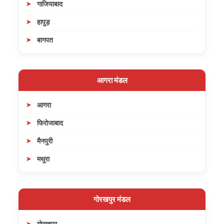
गाजियाबाद
हापुड़
बागपत
आगरा मंडल
आगरा
फिरोजाबाद
मैनपुरी
मथुरा
गोरखपुर मंडल
गोरखपुर