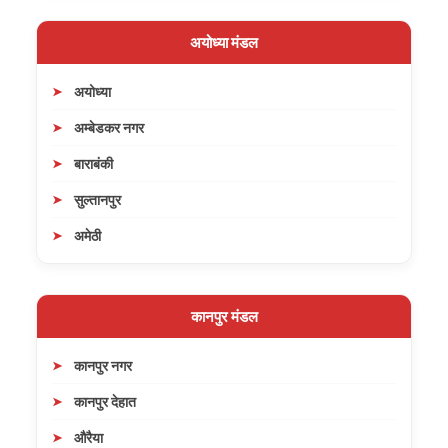
अयोध्या मंडल
अयोध्या
अम्बेडकर नगर
बाराबंकी
सुल्तानपुर
अमेठी
कानपुर मंडल
कानपुर नगर
कानपुर देहात
औरैया