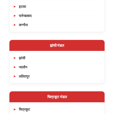
इटावा
फर्रुखाबाद
कन्नौज
झांसी मंडल
झांसी
जालौन
ललितपुर
चित्रकूट मंडल
चित्रकूट