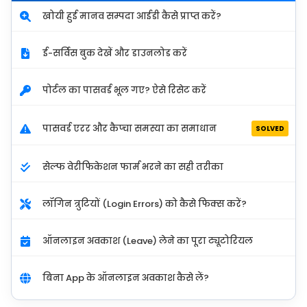
खोयी हुई मानव सम्पदा आईडी कैसे प्राप्त करें?
ई-सर्विस बुक देखें और डाउनलोड करें
पोर्टल का पासवर्ड भूल गए? ऐसे रिसेट करें
पासवर्ड एरर और कैप्चा समस्या का समाधान
SOLVED
सेल्फ वेरीफिकेशन फार्म भरने का सही तरीका
लॉगिन त्रुटियों (Login Errors) को कैसे फिक्स करें?
ऑनलाइन अवकाश (Leave) लेने का पूरा ट्यूटोरियल
बिना App के ऑनलाइन अवकाश कैसे लें?