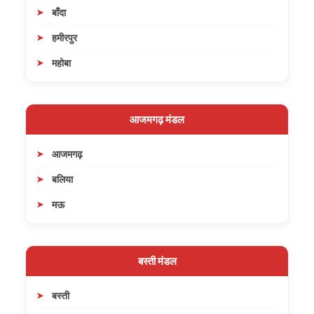
बाँदा
हमीरपुर
महोबा
आजमगढ़ मंडल
आजमगढ़
बलिया
मऊ
बस्ती मंडल
बस्ती