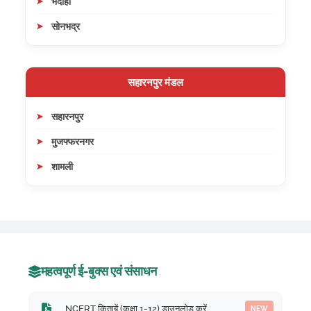
भदोही
सोनभद्र
सहारनपुर मंडल
सहारनपुर
मुजफ्फरनगर
शामली
महत्वपूर्ण ई-बुक्स एवं संसाधन
NCERT किताबें (कक्षा 1-12) डाउनलोड करें
NEW