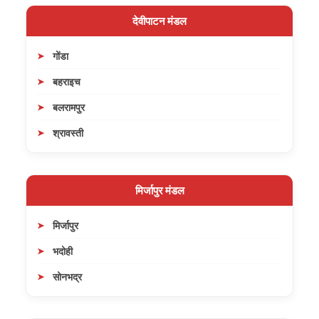
देवीपाटन मंडल
गोंडा
बहराइच
बलरामपुर
श्रावस्ती
मिर्जापुर मंडल
मिर्जापुर
भदोही
सोनभद्र