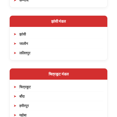
कन्नौज
झांसी मंडल
झांसी
जालौन
ललितपुर
चित्रकूट मंडल
चित्रकूट
बाँदा
हमीरपुर
महोबा