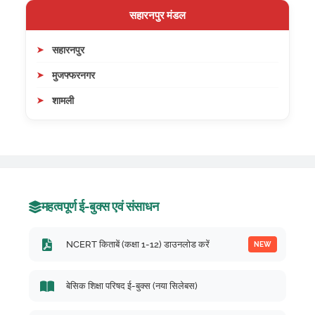
सहारनपुर मंडल
सहारनपुर
मुजफ्फरनगर
शामली
महत्वपूर्ण ई-बुक्स एवं संसाधन
NCERT किताबें (कक्षा 1-12) डाउनलोड करें
NEW
बेसिक शिक्षा परिषद ई-बुक्स (नया सिलेबस)