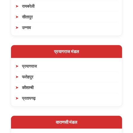
रायबरेली
सीतापुर
उन्नाव
प्रयागराज मंडल
प्रयागराज
फतेहपुर
कौशाम्बी
प्रतापगढ़
वाराणसी मंडल