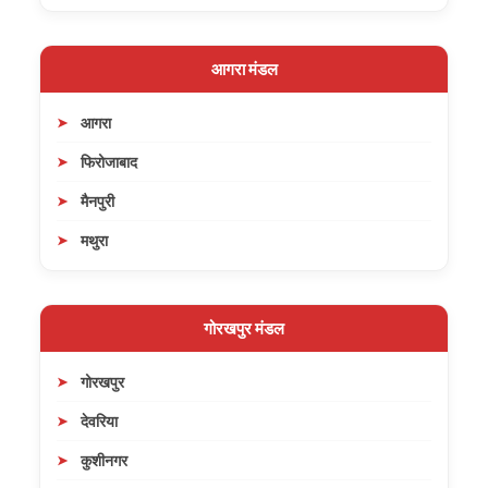
आगरा मंडल
आगरा
फिरोजाबाद
मैनपुरी
मथुरा
गोरखपुर मंडल
गोरखपुर
देवरिया
कुशीनगर