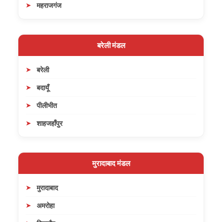
महराजगंज
बरेली मंडल
बरेली
बदायूँ
पीलीभीत
शाहजहाँपुर
मुरादाबाद मंडल
मुरादाबाद
अमरोहा