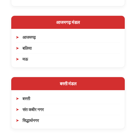
आजमगढ़ मंडल
आजमगढ़
बलिया
मऊ
बस्ती मंडल
बस्ती
संत कबीर नगर
सिद्धार्थनगर