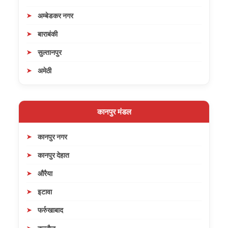
अम्बेडकर नगर
बाराबंकी
सुल्तानपुर
अमेठी
कानपुर मंडल
कानपुर नगर
कानपुर देहात
औरैया
इटावा
फर्रुखाबाद