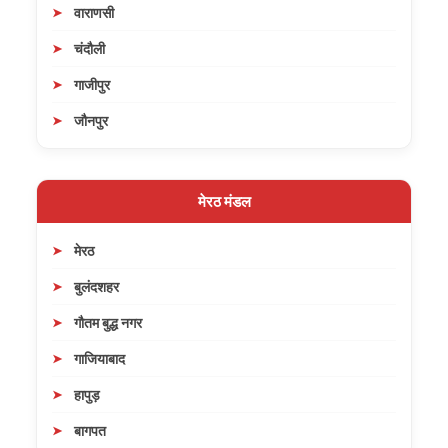
वाराणसी
चंदौली
गाजीपुर
जौनपुर
मेरठ मंडल
मेरठ
बुलंदशहर
गौतम बुद्ध नगर
गाजियाबाद
हापुड़
बागपत