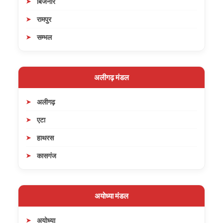
बिजनौर
रामपुर
सम्भल
अलीगढ़ मंडल
अलीगढ़
एटा
हाथरस
कासगंज
अयोध्या मंडल
अयोध्या