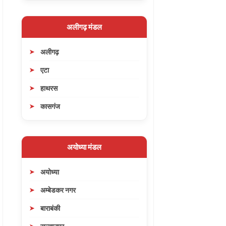
अलीगढ़ मंडल
अलीगढ़
एटा
हाथरस
कासगंज
अयोध्या मंडल
अयोध्या
अम्बेडकर नगर
बाराबंकी