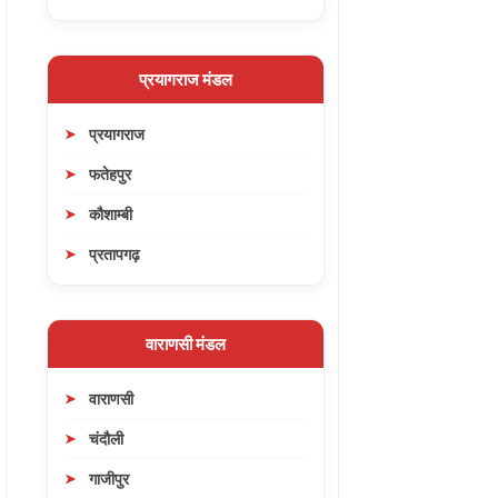
प्रयागराज मंडल
प्रयागराज
फतेहपुर
कौशाम्बी
प्रतापगढ़
वाराणसी मंडल
वाराणसी
चंदौली
गाजीपुर