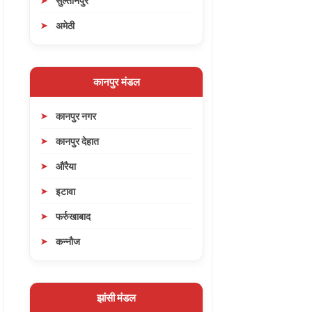
सुल्तानपुर
अमेठी
कानपुर मंडल
कानपुर नगर
कानपुर देहात
औरैया
इटावा
फर्रुखाबाद
कन्नौज
झांसी मंडल