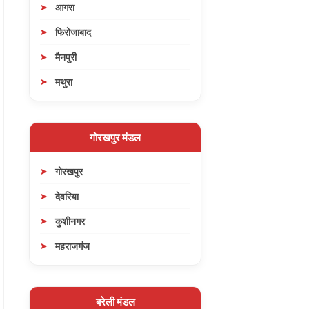
आगरा
फिरोजाबाद
मैनपुरी
मथुरा
गोरखपुर मंडल
गोरखपुर
देवरिया
कुशीनगर
महराजगंज
बरेली मंडल