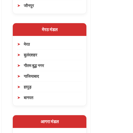
जौनपुर
मेरठ मंडल
मेरठ
बुलंदशहर
गौतम बुद्ध नगर
गाजियाबाद
हापुड़
बागपत
आगरा मंडल