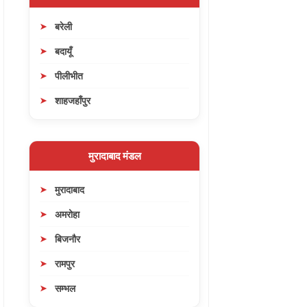
बरेली
बदायूँ
पीलीभीत
शाहजहाँपुर
मुरादाबाद मंडल
मुरादाबाद
अमरोहा
बिजनौर
रामपुर
सम्भल