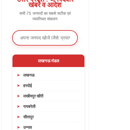
खबरें व आदेश
सभी 75 जनपदों का सबसे सटीक एवं
व्यवस्थित संकलन
लखनऊ मंडल
लखनऊ
हरदोई
लखीमपुर खीरी
रायबरेली
सीतापुर
उन्नाव