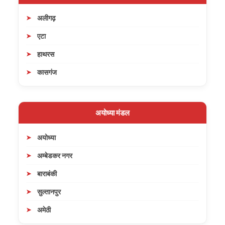
अलीगढ़
एटा
हाथरस
कासगंज
अयोध्या मंडल
अयोध्या
अम्बेडकर नगर
बाराबंकी
सुल्तानपुर
अमेठी