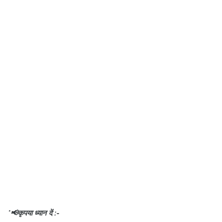
*📢कृपया ध्यान दें :-