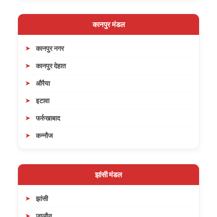
कानपुर मंडल
कानपुर नगर
कानपुर देहात
औरैया
इटावा
फर्रुखाबाद
कन्नौज
झांसी मंडल
झांसी
जालौन