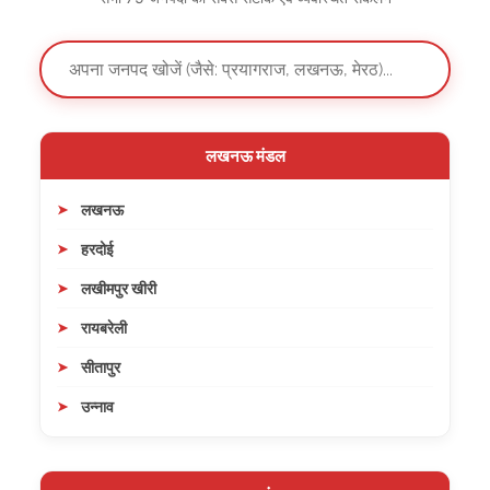
लखनऊ मंडल
लखनऊ
हरदोई
लखीमपुर खीरी
रायबरेली
सीतापुर
उन्नाव