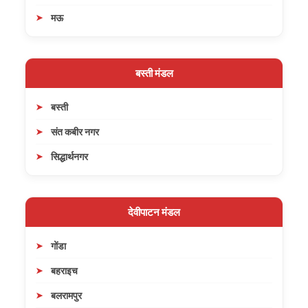
मऊ
बस्ती मंडल
बस्ती
संत कबीर नगर
सिद्धार्थनगर
देवीपाटन मंडल
गोंडा
बहराइच
बलरामपुर