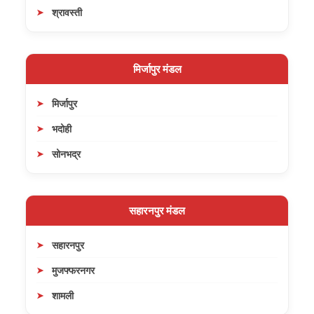
श्रावस्ती
मिर्जापुर मंडल
मिर्जापुर
भदोही
सोनभद्र
सहारनपुर मंडल
सहारनपुर
मुजफ्फरनगर
शामली