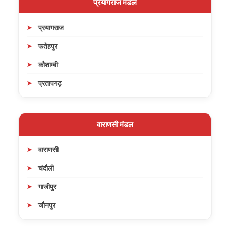
प्रयागराज मंडल
प्रयागराज
फतेहपुर
कौशाम्बी
प्रतापगढ़
वाराणसी मंडल
वाराणसी
चंदौली
गाजीपुर
जौनपुर