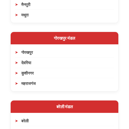
मैनपुरी
मथुरा
गोरखपुर मंडल
गोरखपुर
देवरिया
कुशीनगर
महराजगंज
बरेली मंडल
बरेली