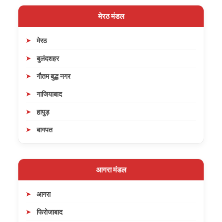
मेरठ मंडल
मेरठ
बुलंदशहर
गौतम बुद्ध नगर
गाजियाबाद
हापुड़
बागपत
आगरा मंडल
आगरा
फिरोजाबाद