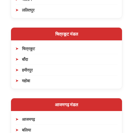
ललितपुर
चित्रकूट मंडल
चित्रकूट
बाँदा
हमीरपुर
महोबा
आजमगढ़ मंडल
आजमगढ़
बलिया