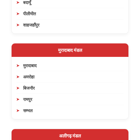
बदायूँ
पीलीभीत
शाहजहाँपुर
मुरादाबाद मंडल
मुरादाबाद
अमरोहा
बिजनौर
रामपुर
सम्भल
अलीगढ़ मंडल