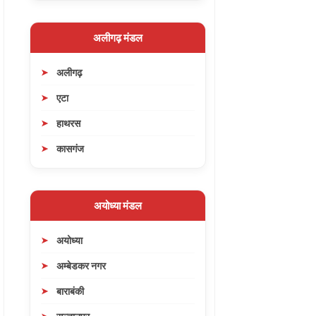
अलीगढ़ मंडल
अलीगढ़
एटा
हाथरस
कासगंज
अयोध्या मंडल
अयोध्या
अम्बेडकर नगर
बाराबंकी