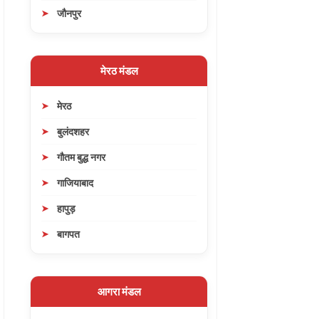
जौनपुर
मेरठ मंडल
मेरठ
बुलंदशहर
गौतम बुद्ध नगर
गाजियाबाद
हापुड़
बागपत
आगरा मंडल