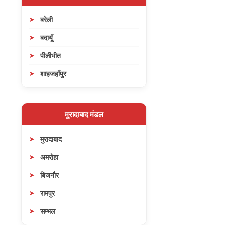
बरेली
बदायूँ
पीलीभीत
शाहजहाँपुर
मुरादाबाद मंडल
मुरादाबाद
अमरोहा
बिजनौर
रामपुर
सम्भल