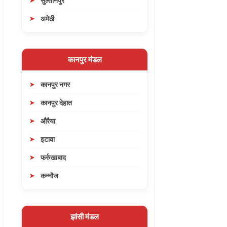
सुल्तानपुर
अमेठी
कानपुर मंडल
कानपुर नगर
कानपुर देहात
औरैया
इटावा
फर्रुखाबाद
कन्नौज
झांसी मंडल