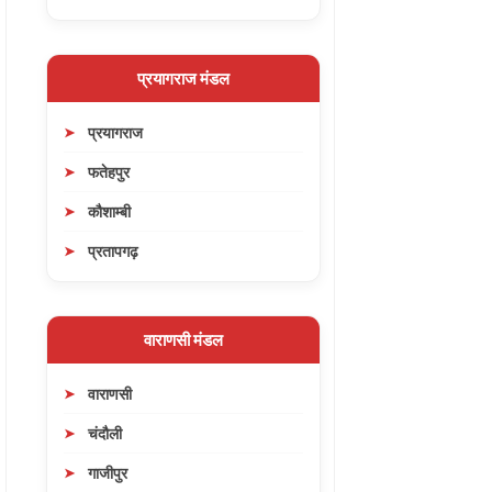
प्रयागराज मंडल
प्रयागराज
फतेहपुर
कौशाम्बी
प्रतापगढ़
वाराणसी मंडल
वाराणसी
चंदौली
गाजीपुर