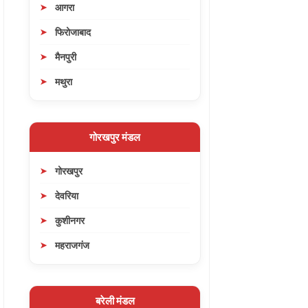
आगरा
फिरोजाबाद
मैनपुरी
मथुरा
गोरखपुर मंडल
गोरखपुर
देवरिया
कुशीनगर
महराजगंज
बरेली मंडल