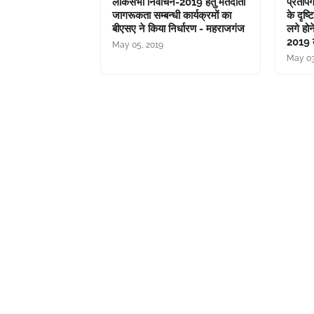
लोकसभा निर्वाचन-2019 हेतु मतदाता
प्रताप
जागरूकता सम्बन्धी कार्यक्रमों का
के दृष्
बीएसए ने किया निर्धारण - महराजगंज
लगे हो
2019 को
May 05, 2019
May 03