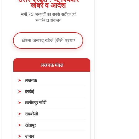
खबरें व आदेश
सभी 75 जनपदों का सबसे सटीक एवं
व्यवस्थित संकलन
लखनऊ मंडल
लखनऊ
हरदोई
लखीमपुर खीरी
रायबरेली
सीतापुर
उन्नाव