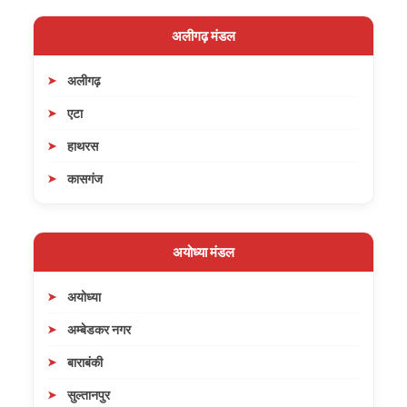
अलीगढ़ मंडल
अलीगढ़
एटा
हाथरस
कासगंज
अयोध्या मंडल
अयोध्या
अम्बेडकर नगर
बाराबंकी
सुल्तानपुर