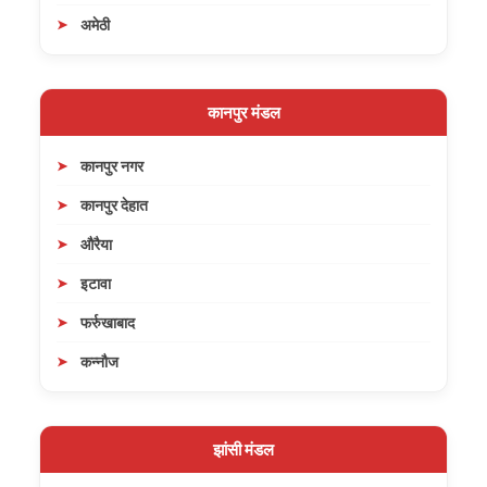
अमेठी
कानपुर मंडल
कानपुर नगर
कानपुर देहात
औरैया
इटावा
फर्रुखाबाद
कन्नौज
झांसी मंडल