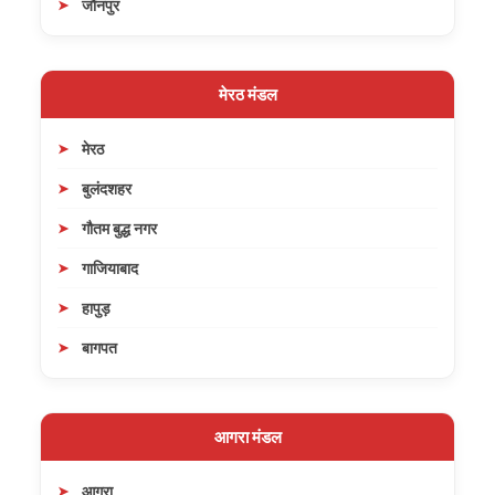
जौनपुर
मेरठ मंडल
मेरठ
बुलंदशहर
गौतम बुद्ध नगर
गाजियाबाद
हापुड़
बागपत
आगरा मंडल
आगरा