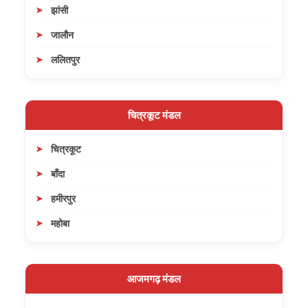
झांसी
जालौन
ललितपुर
चित्रकूट मंडल
चित्रकूट
बाँदा
हमीरपुर
महोबा
आजमगढ़ मंडल