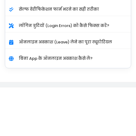
सेल्फ वेरीफिकेशन फार्म भरने का सही तरीका
लॉगिन त्रुटियों (Login Errors) को कैसे फिक्स करें?
ऑनलाइन अवकाश (Leave) लेने का पूरा ट्यूटोरियल
बिना App के ऑनलाइन अवकाश कैसे लें?