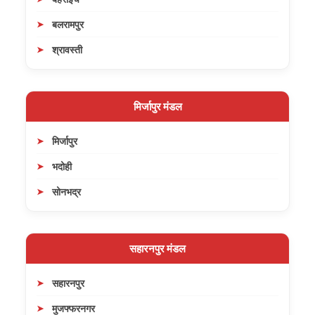
बलरामपुर
श्रावस्ती
मिर्जापुर मंडल
मिर्जापुर
भदोही
सोनभद्र
सहारनपुर मंडल
सहारनपुर
मुजफ्फरनगर