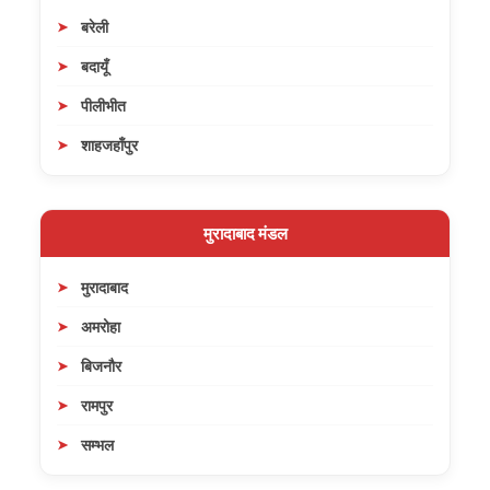
बरेली
बदायूँ
पीलीभीत
शाहजहाँपुर
मुरादाबाद मंडल
मुरादाबाद
अमरोहा
बिजनौर
रामपुर
सम्भल