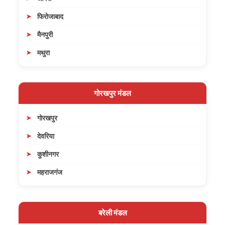
फिरोजाबाद
मैनपुरी
मथुरा
गोरखपुर मंडल
गोरखपुर
देवरिया
कुशीनगर
महराजगंज
बरेली मंडल