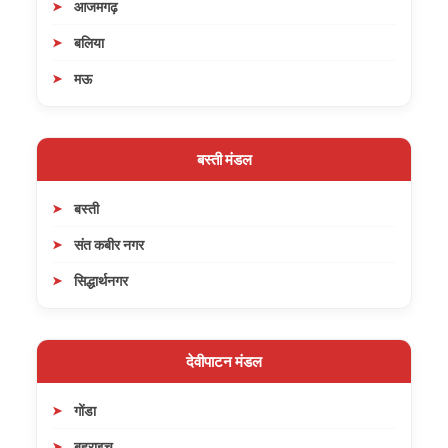
आजमगढ़
बलिया
मऊ
बस्ती मंडल
बस्ती
संत कबीर नगर
सिद्धार्थनगर
देवीपाटन मंडल
गोंडा
बहराइच