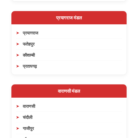
प्रयागराज मंडल
प्रयागराज
फतेहपुर
कौशाम्बी
प्रतापगढ़
वाराणसी मंडल
वाराणसी
चंदौली
गाजीपुर