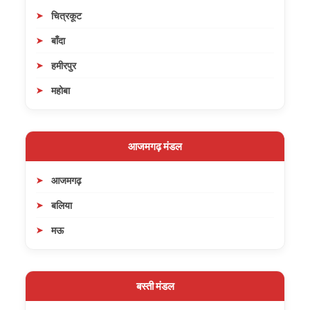
चित्रकूट
बाँदा
हमीरपुर
महोबा
आजमगढ़ मंडल
आजमगढ़
बलिया
मऊ
बस्ती मंडल