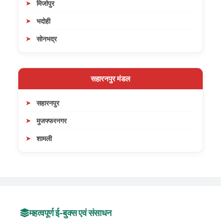
मिर्जापुर
भदोही
सोनभद्र
सहारनपुर मंडल
सहारनपुर
मुजफ्फरनगर
शामली
महत्वपूर्ण ई-बुक्स एवं संसाधन