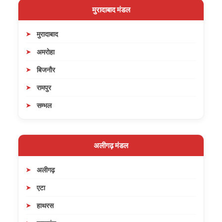
मुरादाबाद मंडल
मुरादाबाद
अमरोहा
बिजनौर
रामपुर
सम्भल
अलीगढ़ मंडल
अलीगढ़
एटा
हाथरस