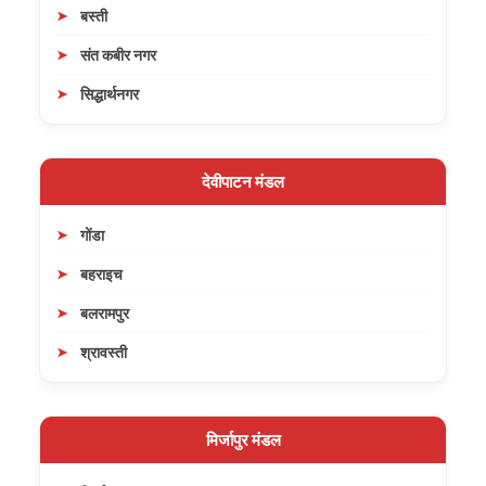
बस्ती
संत कबीर नगर
सिद्धार्थनगर
देवीपाटन मंडल
गोंडा
बहराइच
बलरामपुर
श्रावस्ती
मिर्जापुर मंडल