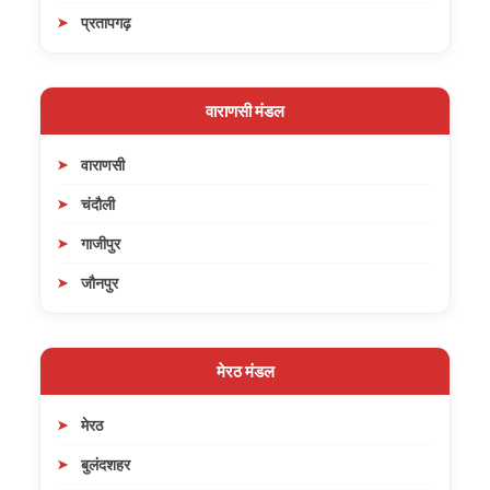
प्रतापगढ़
वाराणसी मंडल
वाराणसी
चंदौली
गाजीपुर
जौनपुर
मेरठ मंडल
मेरठ
बुलंदशहर