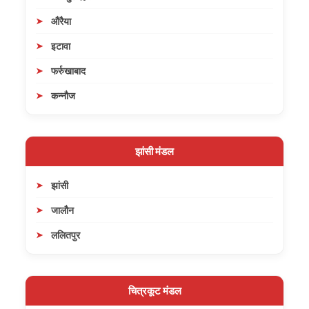
औरैया
इटावा
फर्रुखाबाद
कन्नौज
झांसी मंडल
झांसी
जालौन
ललितपुर
चित्रकूट मंडल