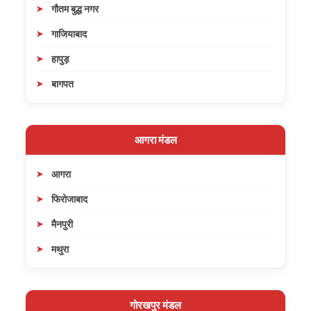
गौतम बुद्ध नगर
गाजियाबाद
हापुड़
बागपत
आगरा मंडल
आगरा
फिरोजाबाद
मैनपुरी
मथुरा
गोरखपुर मंडल