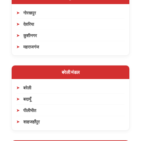
गोरखपुर
देवरिया
कुशीनगर
महराजगंज
बरेली मंडल
बरेली
बदायूँ
पीलीभीत
शाहजहाँपुर