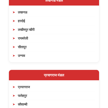
लखनऊ मंडल
लखनऊ
हरदोई
लखीमपुर खीरी
रायबरेली
सीतापुर
उन्नाव
प्रयागराज मंडल
प्रयागराज
फतेहपुर
कौशाम्बी