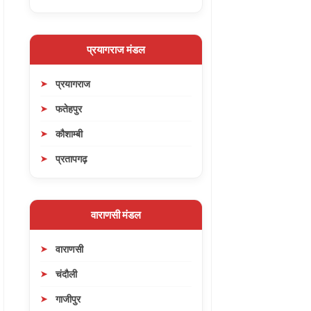
प्रयागराज मंडल
प्रयागराज
फतेहपुर
कौशाम्बी
प्रतापगढ़
वाराणसी मंडल
वाराणसी
चंदौली
गाजीपुर