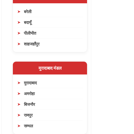
बरेली
बदायूँ
पीलीभीत
शाहजहाँपुर
मुरादाबाद मंडल
मुरादाबाद
अमरोहा
बिजनौर
रामपुर
सम्भल