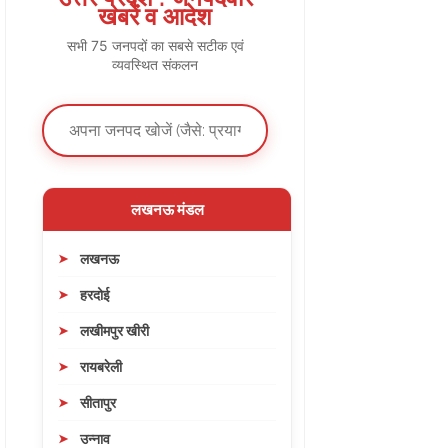
खबरें व आदेश
सभी 75 जनपदों का सबसे सटीक एवं
व्यवस्थित संकलन
लखनऊ मंडल
लखनऊ
हरदोई
लखीमपुर खीरी
रायबरेली
सीतापुर
उन्नाव