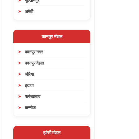
सुल्तानपुर
अमेठी
कानपुर मंडल
कानपुर नगर
कानपुर देहात
औरैया
इटावा
फर्रुखाबाद
कन्नौज
झांसी मंडल