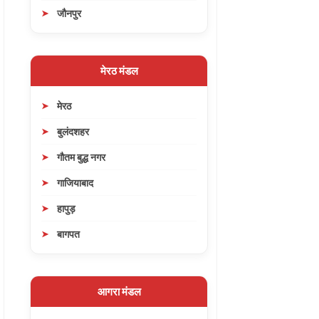
जौनपुर
मेरठ मंडल
मेरठ
बुलंदशहर
गौतम बुद्ध नगर
गाजियाबाद
हापुड़
बागपत
आगरा मंडल