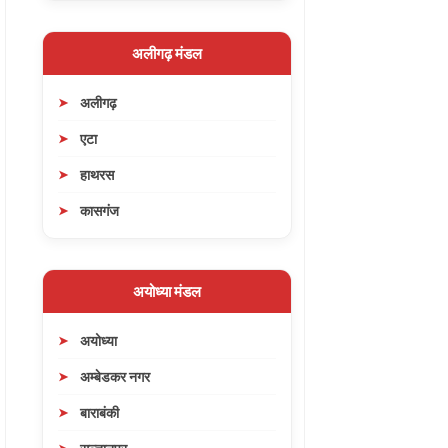
अलीगढ़ मंडल
अलीगढ़
एटा
हाथरस
कासगंज
अयोध्या मंडल
अयोध्या
अम्बेडकर नगर
बाराबंकी