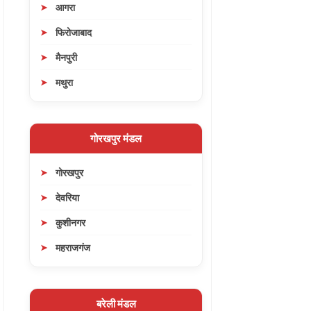
आगरा
फिरोजाबाद
मैनपुरी
मथुरा
गोरखपुर मंडल
गोरखपुर
देवरिया
कुशीनगर
महराजगंज
बरेली मंडल