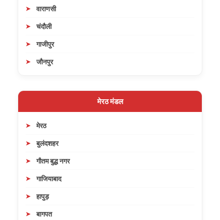
वाराणसी
चंदौली
गाजीपुर
जौनपुर
मेरठ मंडल
मेरठ
बुलंदशहर
गौतम बुद्ध नगर
गाजियाबाद
हापुड़
बागपत