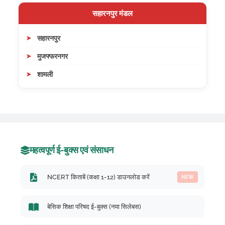
सहारनपुर मंडल
सहारनपुर
मुजफ्फरनगर
शामली
महत्वपूर्ण ई-बुक्स एवं संसाधन
NCERT किताबें (कक्षा 1-12) डाउनलोड करें
NEW
बेसिक शिक्षा परिषद ई-बुक्स (नया सिलेबस)