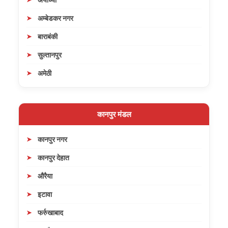
अम्बेडकर नगर
बाराबंकी
सुल्तानपुर
अमेठी
कानपुर मंडल
कानपुर नगर
कानपुर देहात
औरैया
इटावा
फर्रुखाबाद