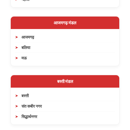
आजमगढ़ मंडल
आजमगढ़
बलिया
मऊ
बस्ती मंडल
बस्ती
संत कबीर नगर
सिद्धार्थनगर