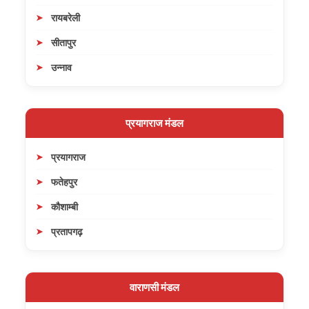
रायबरेली
सीतापुर
उन्नाव
प्रयागराज मंडल
प्रयागराज
फतेहपुर
कौशाम्बी
प्रतापगढ़
वाराणसी मंडल