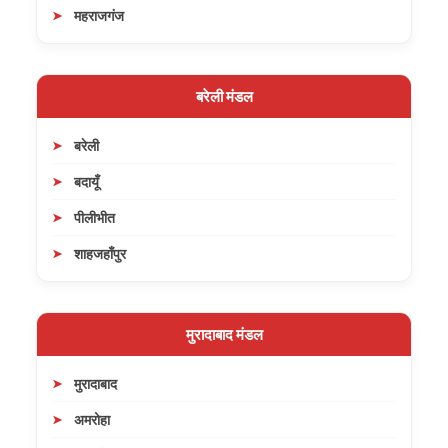
महराजगंज
बरेली मंडल
बरेली
बदायूँ
पीलीभीत
शाहजहाँपुर
मुरादाबाद मंडल
मुरादाबाद
अमरोहा