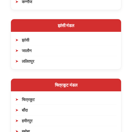
कन्नौज
झांसी मंडल
झांसी
जालौन
ललितपुर
चित्रकूट मंडल
चित्रकूट
बाँदा
हमीरपुर
महोबा