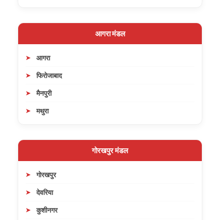
आगरा मंडल
आगरा
फिरोजाबाद
मैनपुरी
मथुरा
गोरखपुर मंडल
गोरखपुर
देवरिया
कुशीनगर