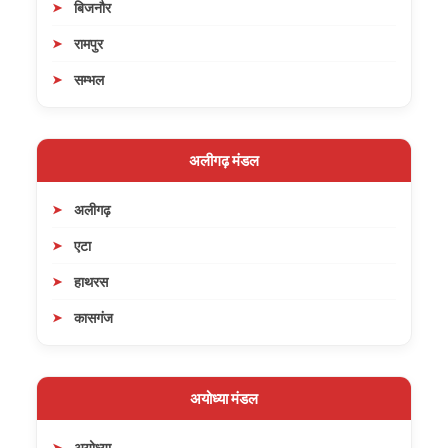
बिजनौर
रामपुर
सम्भल
अलीगढ़ मंडल
अलीगढ़
एटा
हाथरस
कासगंज
अयोध्या मंडल
अयोध्या