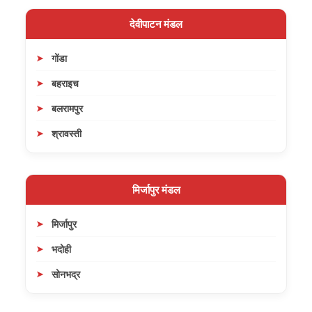
देवीपाटन मंडल
गोंडा
बहराइच
बलरामपुर
श्रावस्ती
मिर्जापुर मंडल
मिर्जापुर
भदोही
सोनभद्र