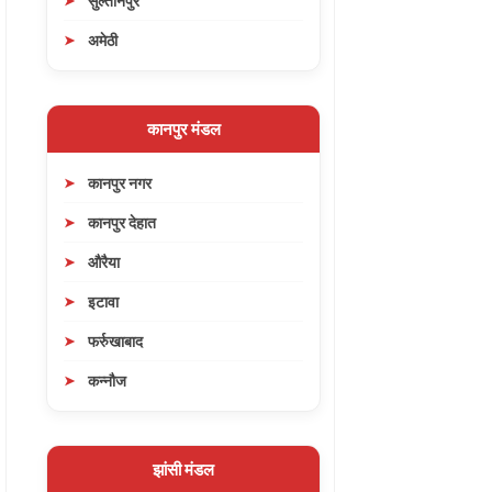
सुल्तानपुर
अमेठी
कानपुर मंडल
कानपुर नगर
कानपुर देहात
औरैया
इटावा
फर्रुखाबाद
कन्नौज
झांसी मंडल