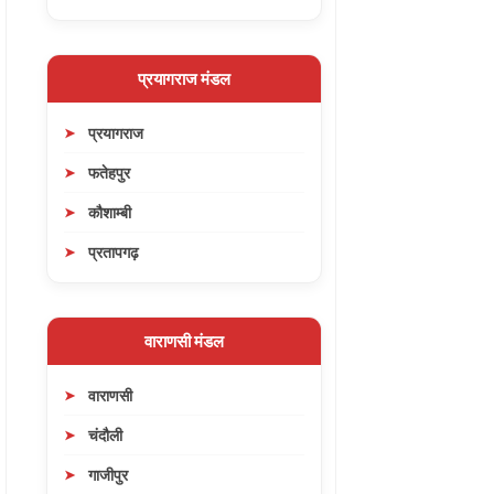
प्रयागराज मंडल
प्रयागराज
फतेहपुर
कौशाम्बी
प्रतापगढ़
वाराणसी मंडल
वाराणसी
चंदौली
गाजीपुर