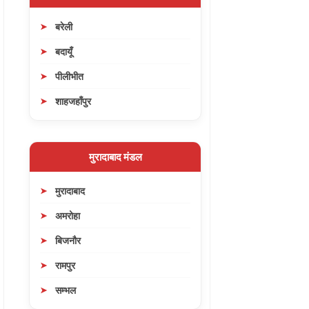
बरेली
बदायूँ
पीलीभीत
शाहजहाँपुर
मुरादाबाद मंडल
मुरादाबाद
अमरोहा
बिजनौर
रामपुर
सम्भल