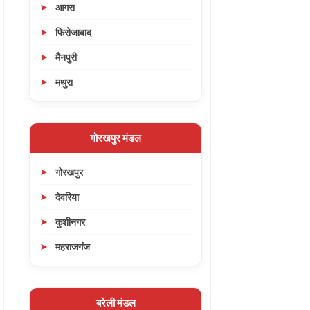
आगरा
फिरोजाबाद
मैनपुरी
मथुरा
गोरखपुर मंडल
गोरखपुर
देवरिया
कुशीनगर
महराजगंज
बरेली मंडल