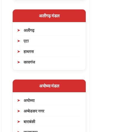
अलीगढ़ मंडल
अलीगढ़
एटा
हाथरस
कासगंज
अयोध्या मंडल
अयोध्या
अम्बेडकर नगर
बाराबंकी