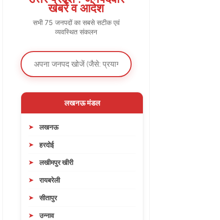
खबरें व आदेश
सभी 75 जनपदों का सबसे सटीक एवं
व्यवस्थित संकलन
लखनऊ मंडल
लखनऊ
हरदोई
लखीमपुर खीरी
रायबरेली
सीतापुर
उन्नाव