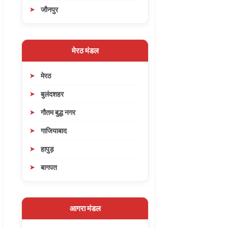
जौनपुर
मेरठ मंडल
मेरठ
बुलंदशहर
गौतम बुद्ध नगर
गाजियाबाद
हापुड़
बागपत
आगरा मंडल