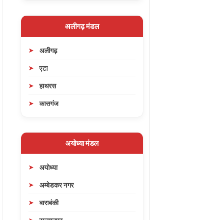
अलीगढ़ मंडल
अलीगढ़
एटा
हाथरस
कासगंज
अयोध्या मंडल
अयोध्या
अम्बेडकर नगर
बाराबंकी