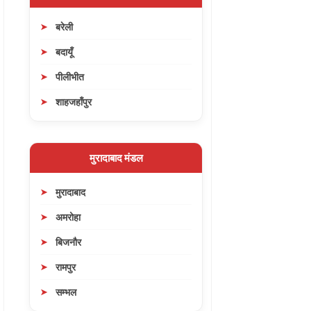
बरेली
बदायूँ
पीलीभीत
शाहजहाँपुर
मुरादाबाद मंडल
मुरादाबाद
अमरोहा
बिजनौर
रामपुर
सम्भल