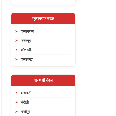
प्रयागराज मंडल
प्रयागराज
फतेहपुर
कौशाम्बी
प्रतापगढ़
वाराणसी मंडल
वाराणसी
चंदौली
गाजीपुर