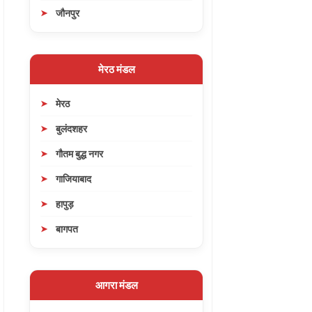
जौनपुर
मेरठ मंडल
मेरठ
बुलंदशहर
गौतम बुद्ध नगर
गाजियाबाद
हापुड़
बागपत
आगरा मंडल