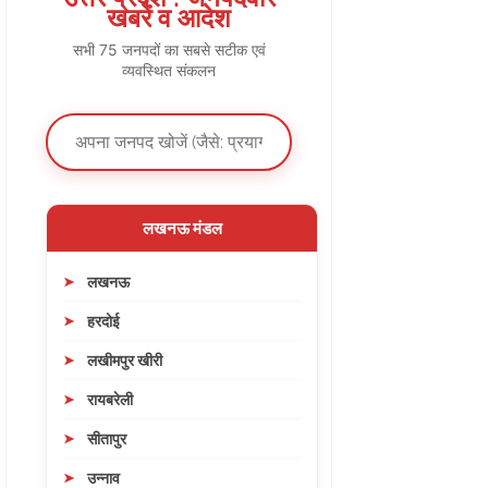
खबरें व आदेश
सभी 75 जनपदों का सबसे सटीक एवं
व्यवस्थित संकलन
लखनऊ मंडल
लखनऊ
हरदोई
लखीमपुर खीरी
रायबरेली
सीतापुर
उन्नाव