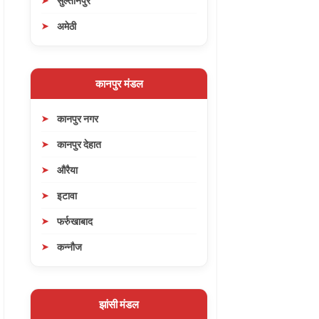
सुल्तानपुर
अमेठी
कानपुर मंडल
कानपुर नगर
कानपुर देहात
औरैया
इटावा
फर्रुखाबाद
कन्नौज
झांसी मंडल