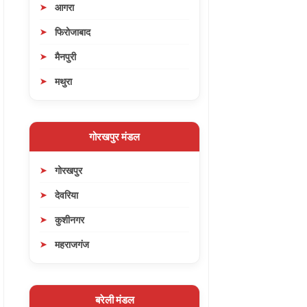
आगरा
फिरोजाबाद
मैनपुरी
मथुरा
गोरखपुर मंडल
गोरखपुर
देवरिया
कुशीनगर
महराजगंज
बरेली मंडल