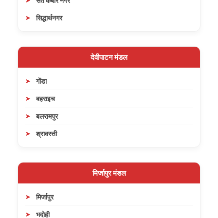
संत कबीर नगर
सिद्धार्थनगर
देवीपाटन मंडल
गोंडा
बहराइच
बलरामपुर
श्रावस्ती
मिर्जापुर मंडल
मिर्जापुर
भदोही