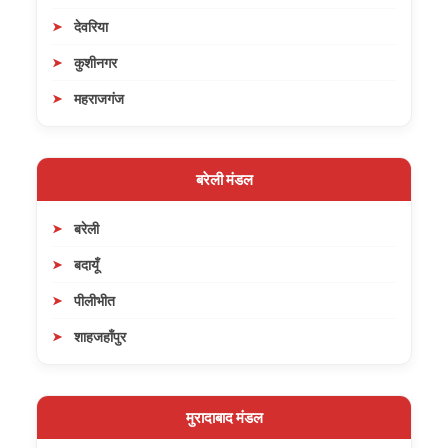
देवरिया
कुशीनगर
महराजगंज
बरेली मंडल
बरेली
बदायूँ
पीलीभीत
शाहजहाँपुर
मुरादाबाद मंडल