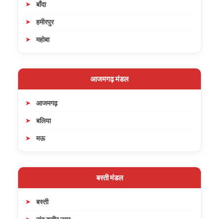
बाँदा
हमीरपुर
महोबा
आजमगढ़ मंडल
आजमगढ़
बलिया
मऊ
बस्ती मंडल
बस्ती