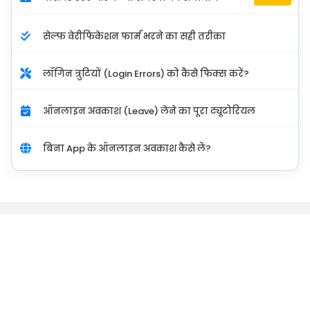
सेल्फ वेरीफिकेशन फार्म भरने का सही तरीका
लॉगिन त्रुटियों (Login Errors) को कैसे फिक्स करें?
ऑनलाइन अवकाश (Leave) लेने का पूरा ट्यूटोरियल
बिना App के ऑनलाइन अवकाश कैसे लें?