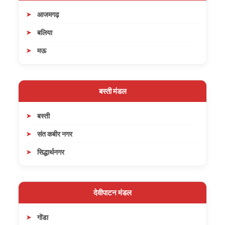
आजमगढ़
बलिया
मऊ
बस्ती मंडल
बस्ती
संत कबीर नगर
सिद्धार्थनगर
देवीपाटन मंडल
गोंडा