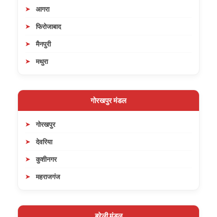
आगरा
फिरोजाबाद
मैनपुरी
मथुरा
गोरखपुर मंडल
गोरखपुर
देवरिया
कुशीनगर
महराजगंज
बरेली मंडल