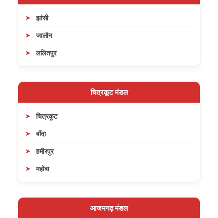
झांसी
जालौन
ललितपुर
चित्रकूट मंडल
चित्रकूट
बाँदा
हमीरपुर
महोबा
आजमगढ़ मंडल