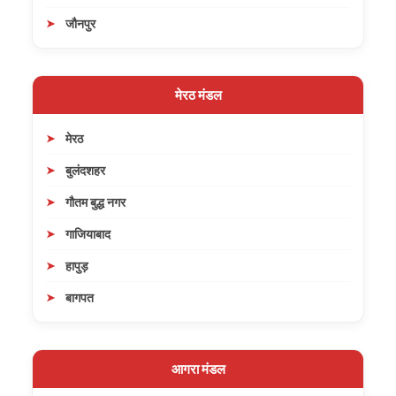
जौनपुर
मेरठ मंडल
मेरठ
बुलंदशहर
गौतम बुद्ध नगर
गाजियाबाद
हापुड़
बागपत
आगरा मंडल