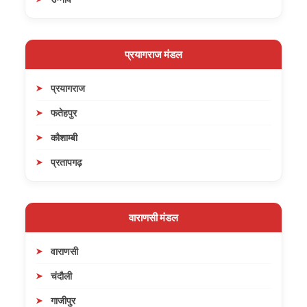
प्रयागराज मंडल
प्रयागराज
फतेहपुर
कौशाम्बी
प्रतापगढ़
वाराणसी मंडल
वाराणसी
चंदौली
गाजीपुर