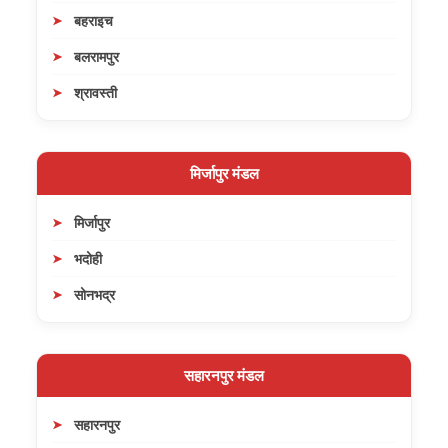
बहराइच
बलरामपुर
श्रावस्ती
मिर्जापुर मंडल
मिर्जापुर
भदोही
सोनभद्र
सहारनपुर मंडल
सहारनपुर