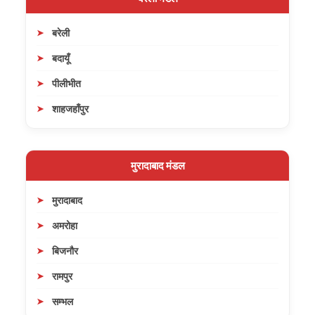
बरेली
बदायूँ
पीलीभीत
शाहजहाँपुर
मुरादाबाद मंडल
मुरादाबाद
अमरोहा
बिजनौर
रामपुर
सम्भल