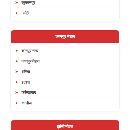
सुल्तानपुर
अमेठी
कानपुर मंडल
कानपुर नगर
कानपुर देहात
औरैया
इटावा
फर्रुखाबाद
कन्नौज
झांसी मंडल