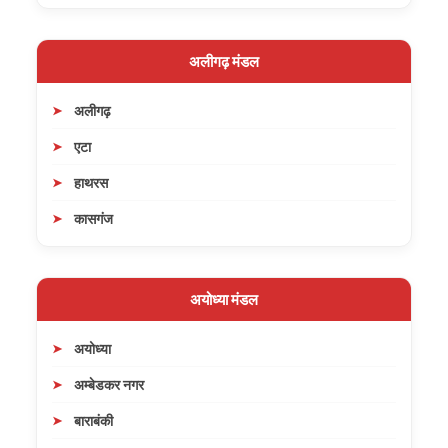
अलीगढ़ मंडल
अलीगढ़
एटा
हाथरस
कासगंज
अयोध्या मंडल
अयोध्या
अम्बेडकर नगर
बाराबंकी