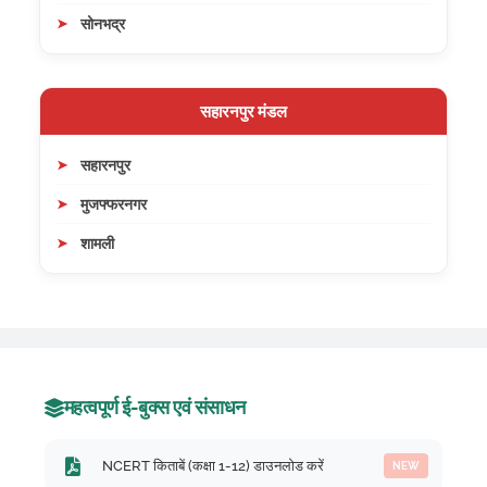
सोनभद्र
सहारनपुर मंडल
सहारनपुर
मुजफ्फरनगर
शामली
महत्वपूर्ण ई-बुक्स एवं संसाधन
NCERT किताबें (कक्षा 1-12) डाउनलोड करें
NEW