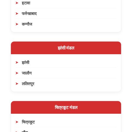
इटावा
फर्रुखाबाद
कन्नौज
झांसी मंडल
झांसी
जालौन
ललितपुर
चित्रकूट मंडल
चित्रकूट