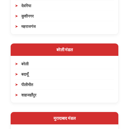
देवरिया
कुशीनगर
महराजगंज
बरेली मंडल
बरेली
बदायूँ
पीलीभीत
शाहजहाँपुर
मुरादाबाद मंडल