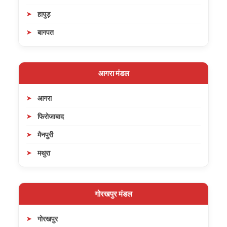
हापुड़
बागपत
आगरा मंडल
आगरा
फिरोजाबाद
मैनपुरी
मथुरा
गोरखपुर मंडल
गोरखपुर