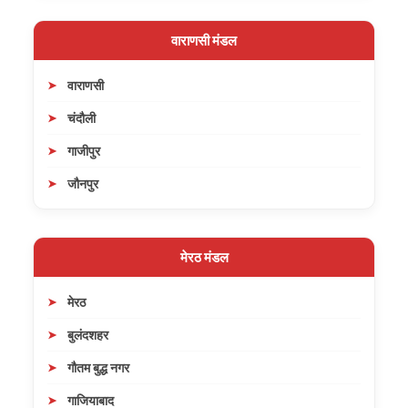
वाराणसी मंडल
वाराणसी
चंदौली
गाजीपुर
जौनपुर
मेरठ मंडल
मेरठ
बुलंदशहर
गौतम बुद्ध नगर
गाजियाबाद