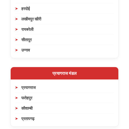
हरदोई
लखीमपुर खीरी
रायबरेली
सीतापुर
उन्नाव
प्रयागराज मंडल
प्रयागराज
फतेहपुर
कौशाम्बी
प्रतापगढ़