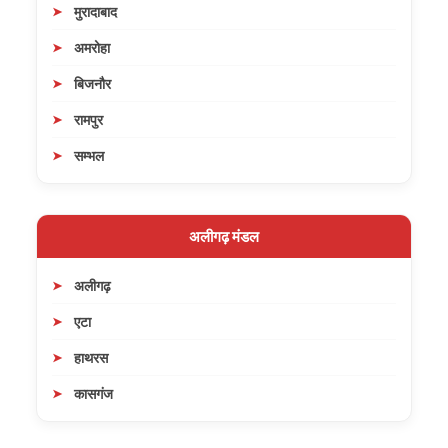
मुरादाबाद
अमरोहा
बिजनौर
रामपुर
सम्भल
अलीगढ़ मंडल
अलीगढ़
एटा
हाथरस
कासगंज