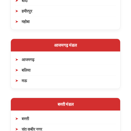
बाँदा
हमीरपुर
महोबा
आजमगढ़ मंडल
आजमगढ़
बलिया
मऊ
बस्ती मंडल
बस्ती
संत कबीर नगर