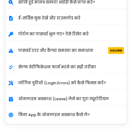
खोयी हुई मानव सम्पदा आईडी कैसे प्राप्त करें?
ई-सर्विस बुक देखें और डाउनलोड करें
पोर्टल का पासवर्ड भूल गए? ऐसे रिसेट करें
पासवर्ड एरर और कैप्चा समस्या का समाधान
SOLVED
सेल्फ वेरीफिकेशन फार्म भरने का सही तरीका
लॉगिन त्रुटियों (Login Errors) को कैसे फिक्स करें?
ऑनलाइन अवकाश (Leave) लेने का पूरा ट्यूटोरियल
बिना App के ऑनलाइन अवकाश कैसे लें?