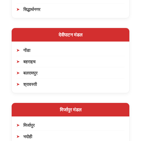
सिद्धार्थनगर
देवीपाटन मंडल
गोंडा
बहराइच
बलरामपुर
श्रावस्ती
मिर्जापुर मंडल
मिर्जापुर
भदोही