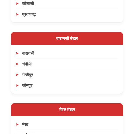
कौशाम्बी
प्रतापगढ़
वाराणसी मंडल
वाराणसी
चंदौली
गाजीपुर
जौनपुर
मेरठ मंडल
मेरठ