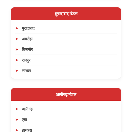
मुरादाबाद मंडल
मुरादाबाद
अमरोहा
बिजनौर
रामपुर
सम्भल
अलीगढ़ मंडल
अलीगढ़
एटा
हाथरस