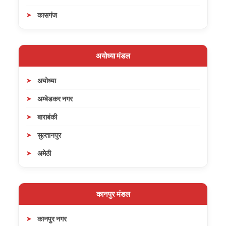
कासगंज
अयोध्या मंडल
अयोध्या
अम्बेडकर नगर
बाराबंकी
सुल्तानपुर
अमेठी
कानपुर मंडल
कानपुर नगर