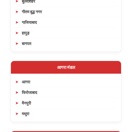
बुलंदशहर
गौतम बुद्ध नगर
गाजियाबाद
हापुड़
बागपत
आगरा मंडल
आगरा
फिरोजाबाद
मैनपुरी
मथुरा