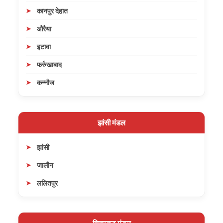
कानपुर देहात
औरैया
इटावा
फर्रुखाबाद
कन्नौज
झांसी मंडल
झांसी
जालौन
ललितपुर