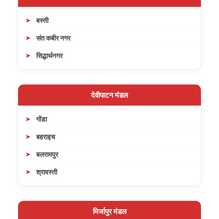
बस्ती
संत कबीर नगर
सिद्धार्थनगर
देवीपाटन मंडल
गोंडा
बहराइच
बलरामपुर
श्रावस्ती
मिर्जापुर मंडल