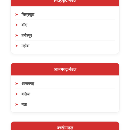
चित्रकूट मंडल
चित्रकूट
बाँदा
हमीरपुर
महोबा
आजमगढ़ मंडल
आजमगढ़
बलिया
मऊ
बस्ती मंडल