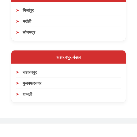
मिर्जापुर
भदोही
सोनभद्र
सहारनपुर मंडल
सहारनपुर
मुजफ्फरनगर
शामली