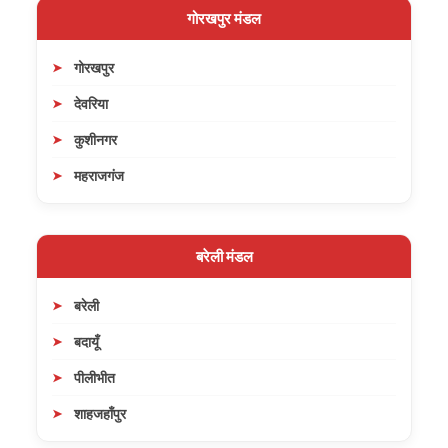
गोरखपुर मंडल
गोरखपुर
देवरिया
कुशीनगर
महराजगंज
बरेली मंडल
बरेली
बदायूँ
पीलीभीत
शाहजहाँपुर