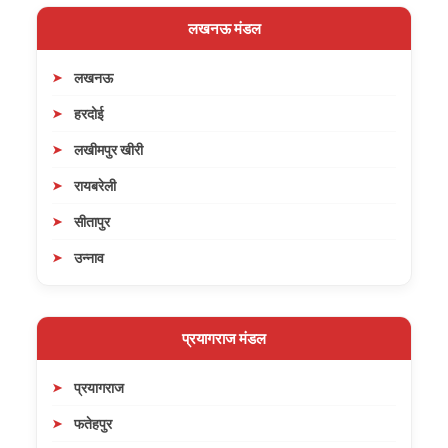
लखनऊ मंडल
लखनऊ
हरदोई
लखीमपुर खीरी
रायबरेली
सीतापुर
उन्नाव
प्रयागराज मंडल
प्रयागराज
फतेहपुर