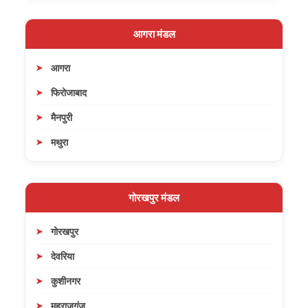
आगरा मंडल
आगरा
फिरोजाबाद
मैनपुरी
मथुरा
गोरखपुर मंडल
गोरखपुर
देवरिया
कुशीनगर
महराजगंज