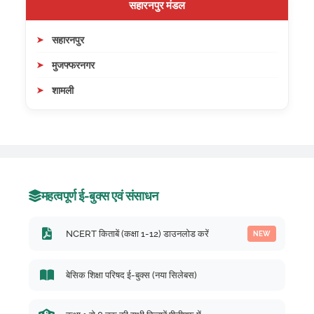
सहारनपुर मंडल
सहारनपुर
मुजफ्फरनगर
शामली
महत्वपूर्ण ई-बुक्स एवं संसाधन
NCERT किताबें (कक्षा 1-12) डाउनलोड करें
NEW
बेसिक शिक्षा परिषद ई-बुक्स (नया सिलेबस)