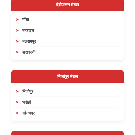
देवीपाटन मंडल
गोंडा
बहराइच
बलरामपुर
श्रावस्ती
मिर्जापुर मंडल
मिर्जापुर
भदोही
सोनभद्र