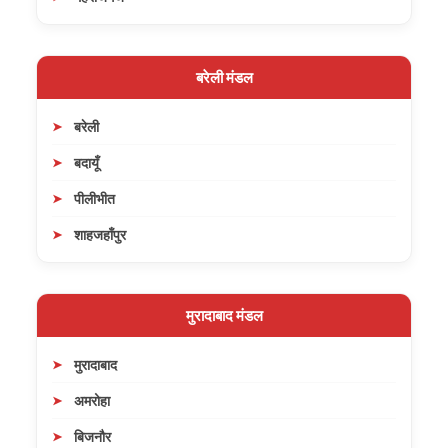
बरेली मंडल
बरेली
बदायूँ
पीलीभीत
शाहजहाँपुर
मुरादाबाद मंडल
मुरादाबाद
अमरोहा
बिजनौर