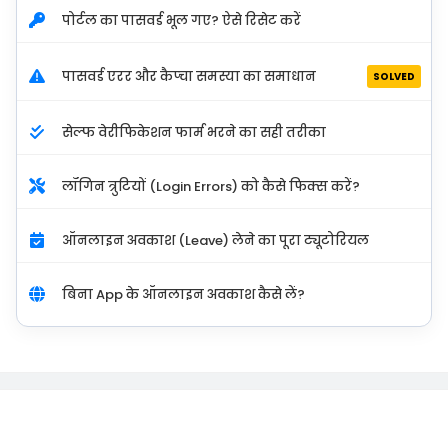
पोर्टल का पासवर्ड भूल गए? ऐसे रिसेट करें
पासवर्ड एरर और कैप्चा समस्या का समाधान
SOLVED
सेल्फ वेरीफिकेशन फार्म भरने का सही तरीका
लॉगिन त्रुटियों (Login Errors) को कैसे फिक्स करें?
ऑनलाइन अवकाश (Leave) लेने का पूरा ट्यूटोरियल
बिना App के ऑनलाइन अवकाश कैसे लें?