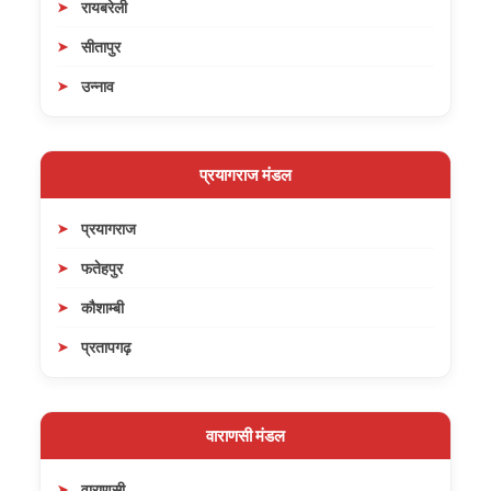
रायबरेली
सीतापुर
उन्नाव
प्रयागराज मंडल
प्रयागराज
फतेहपुर
कौशाम्बी
प्रतापगढ़
वाराणसी मंडल
वाराणसी