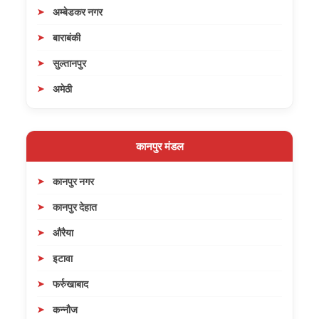
अम्बेडकर नगर
बाराबंकी
सुल्तानपुर
अमेठी
कानपुर मंडल
कानपुर नगर
कानपुर देहात
औरैया
इटावा
फर्रुखाबाद
कन्नौज