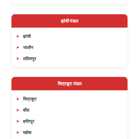
झांसी मंडल
झांसी
जालौन
ललितपुर
चित्रकूट मंडल
चित्रकूट
बाँदा
हमीरपुर
महोबा