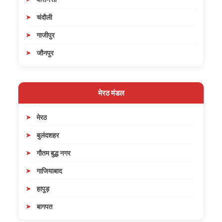
चंदौली
गाजीपुर
जौनपुर
मेरठ मंडल
मेरठ
बुलंदशहर
गौतम बुद्ध नगर
गाजियाबाद
हापुड़
बागपत