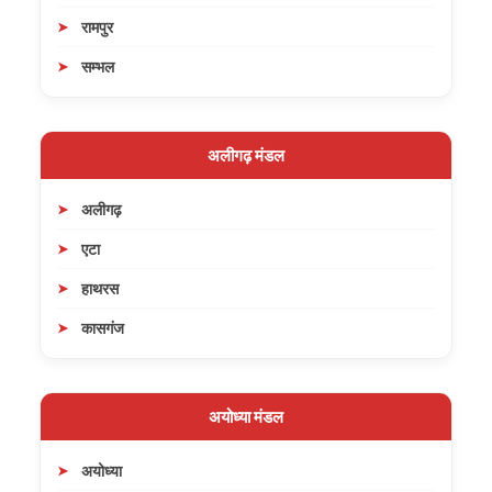
रामपुर
सम्भल
अलीगढ़ मंडल
अलीगढ़
एटा
हाथरस
कासगंज
अयोध्या मंडल
अयोध्या