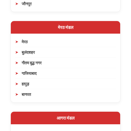
जौनपुर
मेरठ मंडल
मेरठ
बुलंदशहर
गौतम बुद्ध नगर
गाजियाबाद
हापुड़
बागपत
आगरा मंडल