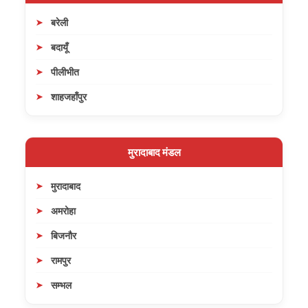
बरेली
बदायूँ
पीलीभीत
शाहजहाँपुर
मुरादाबाद मंडल
मुरादाबाद
अमरोहा
बिजनौर
रामपुर
सम्भल