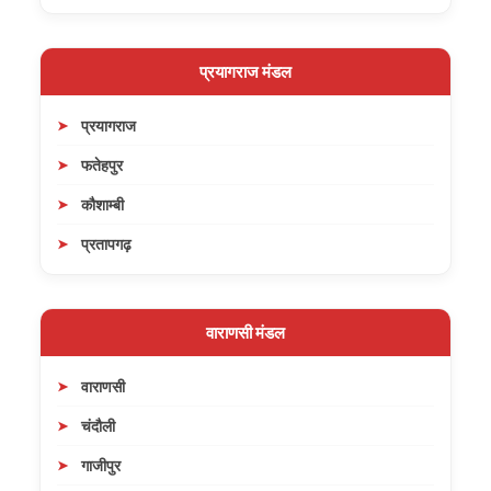
प्रयागराज मंडल
प्रयागराज
फतेहपुर
कौशाम्बी
प्रतापगढ़
वाराणसी मंडल
वाराणसी
चंदौली
गाजीपुर