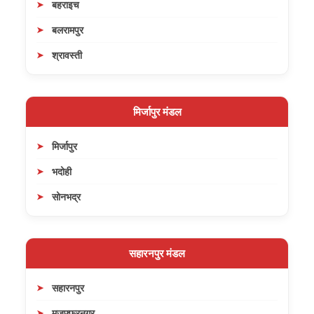
बहराइच
बलरामपुर
श्रावस्ती
मिर्जापुर मंडल
मिर्जापुर
भदोही
सोनभद्र
सहारनपुर मंडल
सहारनपुर
मुजफ्फरनगर