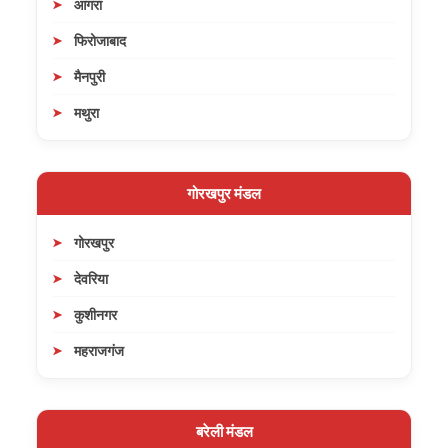
आगरा
फिरोजाबाद
मैनपुरी
मथुरा
गोरखपुर मंडल
गोरखपुर
देवरिया
कुशीनगर
महराजगंज
बरेली मंडल