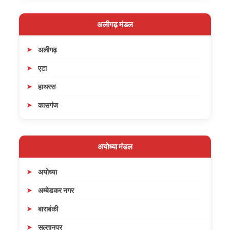
अलीगढ़ मंडल
अलीगढ़
एटा
हाथरस
कासगंज
अयोध्या मंडल
अयोध्या
अम्बेडकर नगर
बाराबंकी
सुल्तानपुर