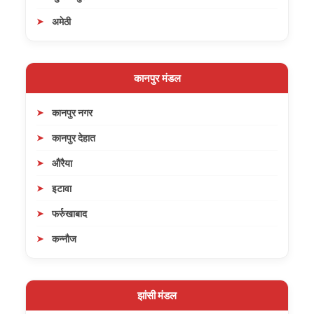
अमेठी
कानपुर मंडल
कानपुर नगर
कानपुर देहात
औरैया
इटावा
फर्रुखाबाद
कन्नौज
झांसी मंडल