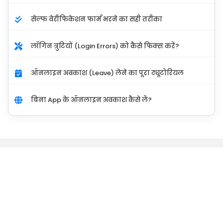
सेल्फ वेरीफिकेशन फार्म भरने का सही तरीका
लॉगिन त्रुटियों (Login Errors) को कैसे फिक्स करें?
ऑनलाइन अवकाश (Leave) लेने का पूरा ट्यूटोरियल
बिना App के ऑनलाइन अवकाश कैसे लें?