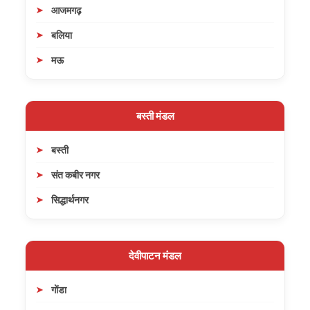
आजमगढ़
बलिया
मऊ
बस्ती मंडल
बस्ती
संत कबीर नगर
सिद्धार्थनगर
देवीपाटन मंडल
गोंडा