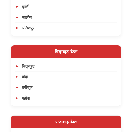
झांसी
जालौन
ललितपुर
चित्रकूट मंडल
चित्रकूट
बाँदा
हमीरपुर
महोबा
आजमगढ़ मंडल