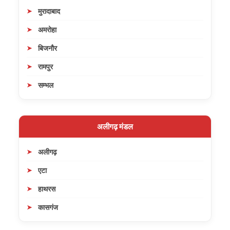
मुरादाबाद
अमरोहा
बिजनौर
रामपुर
सम्भल
अलीगढ़ मंडल
अलीगढ़
एटा
हाथरस
कासगंज