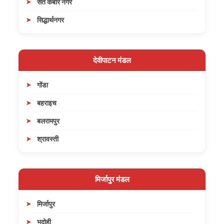
संत कबीर नगर
सिद्धार्थनगर
देवीपाटन मंडल
गोंडा
बहराइच
बलरामपुर
श्रावस्ती
मिर्जापुर मंडल
मिर्जापुर
भदोही