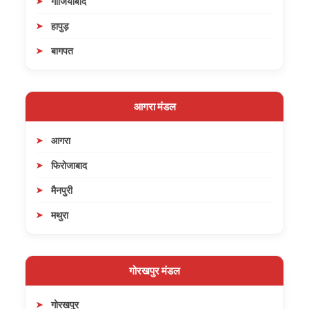
गाजियाबाद
हापुड़
बागपत
आगरा मंडल
आगरा
फिरोजाबाद
मैनपुरी
मथुरा
गोरखपुर मंडल
गोरखपुर