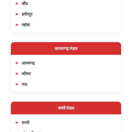
बाँदा
हमीरपुर
महोबा
आजमगढ़ मंडल
आजमगढ़
बलिया
मऊ
बस्ती मंडल
बस्ती