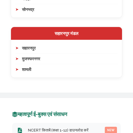
सोनभद्र
सहारनपुर मंडल
सहारनपुर
मुजफ्फरनगर
शामली
महत्वपूर्ण ई-बुक्स एवं संसाधन
NCERT किताबें (कक्षा 1-12) डाउनलोड करें
NEW