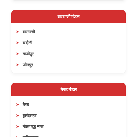
वाराणसी मंडल
वाराणसी
चंदौली
गाजीपुर
जौनपुर
मेरठ मंडल
मेरठ
बुलंदशहर
गौतम बुद्ध नगर