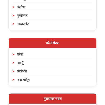
देवरिया
कुशीनगर
महराजगंज
बरेली मंडल
बरेली
बदायूँ
पीलीभीत
शाहजहाँपुर
मुरादाबाद मंडल