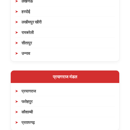
लखनऊ
हरदोई
लखीमपुर खीरी
रायबरेली
सीतापुर
उन्नाव
प्रयागराज मंडल
प्रयागराज
फतेहपुर
कौशाम्बी
प्रतापगढ़