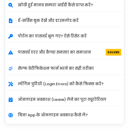
खोयी हुई मानव सम्पदा आईडी कैसे प्राप्त करें?
ई-सर्विस बुक देखें और डाउनलोड करें
पोर्टल का पासवर्ड भूल गए? ऐसे रिसेट करें
पासवर्ड एरर और कैप्चा समस्या का समाधान
SOLVED
सेल्फ वेरीफिकेशन फार्म भरने का सही तरीका
लॉगिन त्रुटियों (Login Errors) को कैसे फिक्स करें?
ऑनलाइन अवकाश (Leave) लेने का पूरा ट्यूटोरियल
बिना App के ऑनलाइन अवकाश कैसे लें?