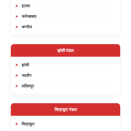
इटावा
फर्रुखाबाद
कन्नौज
झांसी मंडल
झांसी
जालौन
ललितपुर
चित्रकूट मंडल
चित्रकूट