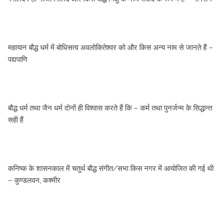
महायान बौद्ध धर्म में बोधिसत्‍व अवलोकितेश्‍वर को और किस अन्‍य नाम से जानते हैं –
पद्यपाणि
बौद्ध धर्म तथा जैन धर्म दोनों ही विश्‍वास करते हैं कि – कर्म तथा पुनर्जन्‍म के सिद्धान्‍त
सही हैं
कनिष्‍क के शासनकाल में चतुर्थ बौद्ध संगीत/सभा किस नगर में आयोजित की गई थी
– कुण्‍डलवन, कश्‍मीर