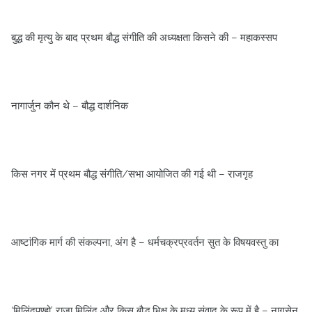
बुद्ध की मृत्‍यु के बाद प्रथम बौद्ध संगीति की अध्‍यक्षता किसने की – महाकस्‍सप
नागार्जुन कौन थे – बौद्ध दार्शनिक
किस नगर में प्रथम बौद्ध संगीति/सभा आयोजित की गई थी – राजगृह
आष्टांगिक मार्ग की संकल्‍पना, अंग है – धर्मचक्रप्रवर्तन सुत के विषयवस्‍तु का
‘मिलिंदपण्‍हो’ राजा मिलिंद और किस बौद्ध भिक्षु के मध्‍य संवाद के रूप में है – नागसेन