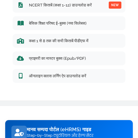
NCERT किताबें (कक्षा 1-12) डाउनलोड करें
NEW
बेसिक शिक्षा परिषद ई-बुक्स (नया सिलेबस)
कक्षा 1 से 8 तक की सभी किताबें पीडीएफ में
प्राइमरी का मास्टर बुक्स (Epub/PDF)
ऑनलाइन क्लास लर्निंग ऐप डाउनलोड करें
मानव सम्पदा पोर्टल (eHRMS) गाइड
Step-by-Step ट्यूटोरियल और हेल्प सेंटर