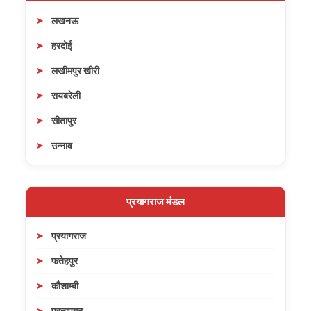
लखनऊ
हरदोई
लखीमपुर खीरी
रायबरेली
सीतापुर
उन्नाव
प्रयागराज मंडल
प्रयागराज
फतेहपुर
कौशाम्बी
प्रतापगढ़