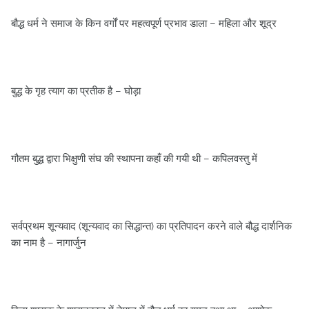
बौद्ध धर्म ने समाज के किन वर्गों पर महत्‍वपूर्ण प्रभाव डाला – महिला और शूद्र
बुद्ध के गृह त्‍याग का प्रतीक है – घोड़ा
गौतम बुद्ध द्वारा भिक्षुणी संघ की स्‍थापना कहाँ की गयी थी – कपिलवस्‍तु में
सर्वप्रथम शून्‍यवाद (शून्‍यवाद का सिद्धान्‍त) का प्रतिपादन करने वाले बौद्ध दार्शनिक
का नाम है – नागार्जुन