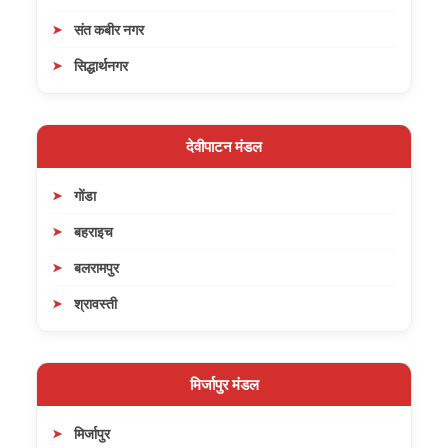
संत कबीर नगर
सिद्धार्थनगर
देवीपाटन मंडल
गोंडा
बहराइच
बलरामपुर
श्रावस्ती
मिर्जापुर मंडल
मिर्जापुर