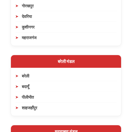
गोरखपुर
देवरिया
कुशीनगर
महराजगंज
बरेली मंडल
बरेली
बदायूँ
पीलीभीत
शाहजहाँपुर
मुरादाबाद मंडल