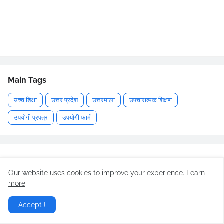
Main Tags
उच्च शिक्षा
उत्तर प्रदेश
उत्तरमाला
उपचारात्मक शिक्षण
उपयोगी प्रपत्र
उपयोगी फार्म
Our website uses cookies to improve your experience.
Learn
more
उत्तर प्रदेश बेसिक शिक्षा विभाग की हर बड़ी खबर अब आपकी मुट्ठी में! 📱 चाहे
प्राइमरी का मास्टर से जुड़ी अपडेट्स हों, नवीनतम शासनादेश या शिक्षामित्र न्यूज़, हम
Accept !
लाते हैं आप तक सबसे सटीक और तेज़ जानकारी। बेसिक शिक्षा परिवार के साथ हमेशा
अपडेट रहें! ✍️📚