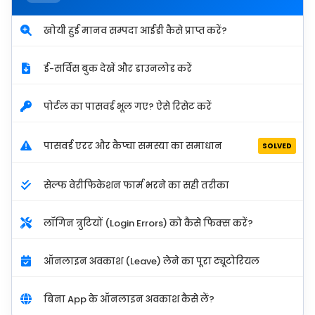
खोयी हुई मानव सम्पदा आईडी कैसे प्राप्त करें?
ई-सर्विस बुक देखें और डाउनलोड करें
पोर्टल का पासवर्ड भूल गए? ऐसे रिसेट करें
पासवर्ड एरर और कैप्चा समस्या का समाधान
SOLVED
सेल्फ वेरीफिकेशन फार्म भरने का सही तरीका
लॉगिन त्रुटियों (Login Errors) को कैसे फिक्स करें?
ऑनलाइन अवकाश (Leave) लेने का पूरा ट्यूटोरियल
बिना App के ऑनलाइन अवकाश कैसे लें?