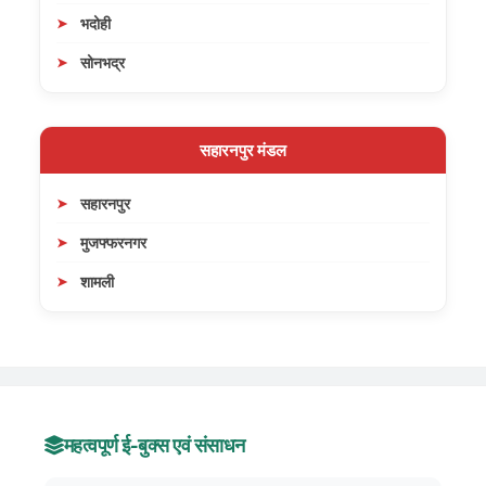
भदोही
सोनभद्र
सहारनपुर मंडल
सहारनपुर
मुजफ्फरनगर
शामली
महत्वपूर्ण ई-बुक्स एवं संसाधन