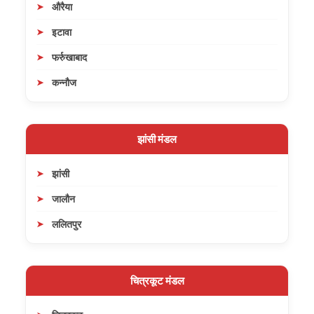
औरैया
इटावा
फर्रुखाबाद
कन्नौज
झांसी मंडल
झांसी
जालौन
ललितपुर
चित्रकूट मंडल