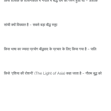
किस शासक के शासनकाल में नेपाल में बौद्ध धर्म का गमन हुआ था – अशोक
सांची क्‍यों विख्‍यात है – सबसे बड़ा बौद्ध स्‍तूप
किस भाषा का ज्‍यादा प्रयोग बौद्धवाद के प्रचार के लिए किया गया है – पालि
किसे ‘एशिया की रोशनी’ (The Light of Asia) कहा जाता है – गौतम बुद्ध को