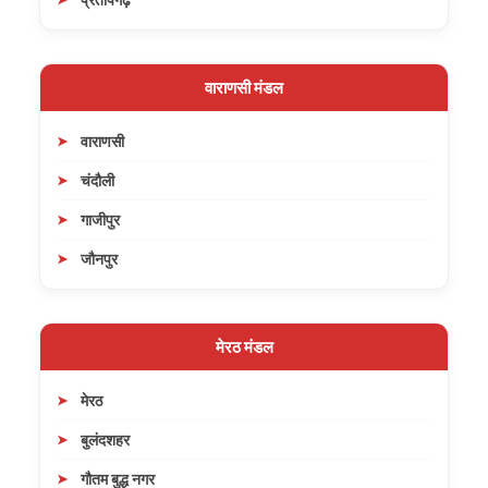
वाराणसी मंडल
वाराणसी
चंदौली
गाजीपुर
जौनपुर
मेरठ मंडल
मेरठ
बुलंदशहर
गौतम बुद्ध नगर