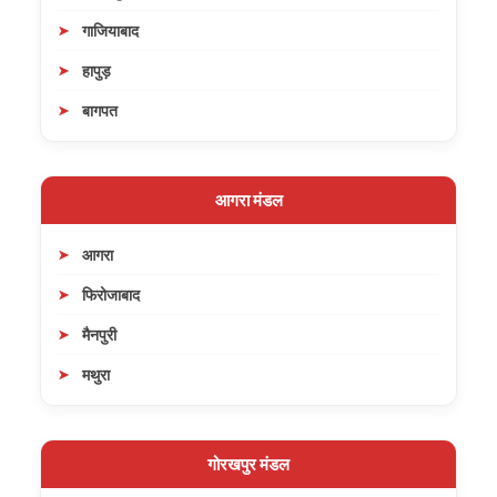
गाजियाबाद
हापुड़
बागपत
आगरा मंडल
आगरा
फिरोजाबाद
मैनपुरी
मथुरा
गोरखपुर मंडल