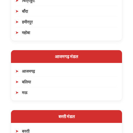
चित्रकूट
बाँदा
हमीरपुर
महोबा
आजमगढ़ मंडल
आजमगढ़
बलिया
मऊ
बस्ती मंडल
बस्ती