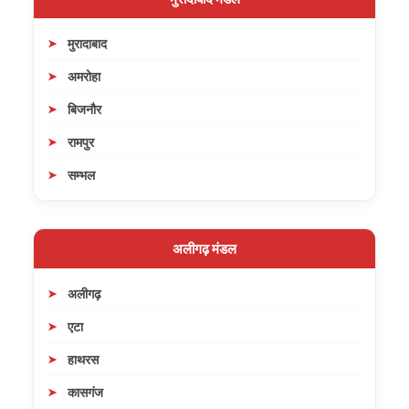
मुरादाबाद
अमरोहा
बिजनौर
रामपुर
सम्भल
अलीगढ़ मंडल
अलीगढ़
एटा
हाथरस
कासगंज