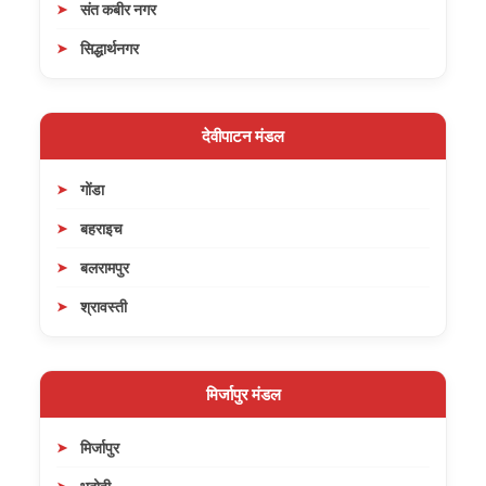
संत कबीर नगर
सिद्धार्थनगर
देवीपाटन मंडल
गोंडा
बहराइच
बलरामपुर
श्रावस्ती
मिर्जापुर मंडल
मिर्जापुर