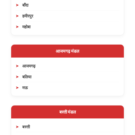
बाँदा
हमीरपुर
महोबा
आजमगढ़ मंडल
आजमगढ़
बलिया
मऊ
बस्ती मंडल
बस्ती