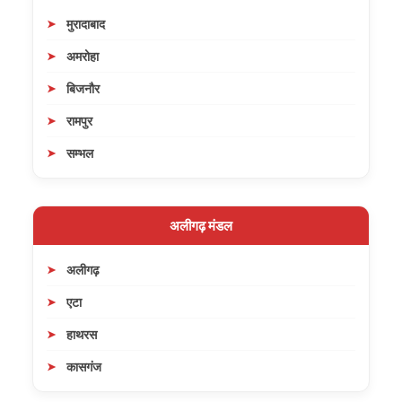
मुरादाबाद
अमरोहा
बिजनौर
रामपुर
सम्भल
अलीगढ़ मंडल
अलीगढ़
एटा
हाथरस
कासगंज