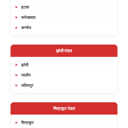
इटावा
फर्रुखाबाद
कन्नौज
झांसी मंडल
झांसी
जालौन
ललितपुर
चित्रकूट मंडल
चित्रकूट