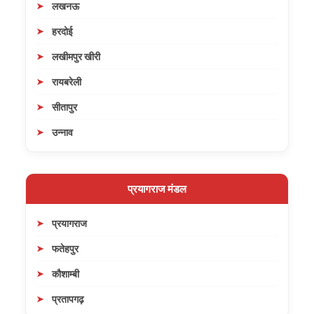
लखनऊ
हरदोई
लखीमपुर खीरी
रायबरेली
सीतापुर
उन्नाव
प्रयागराज मंडल
प्रयागराज
फतेहपुर
कौशाम्बी
प्रतापगढ़