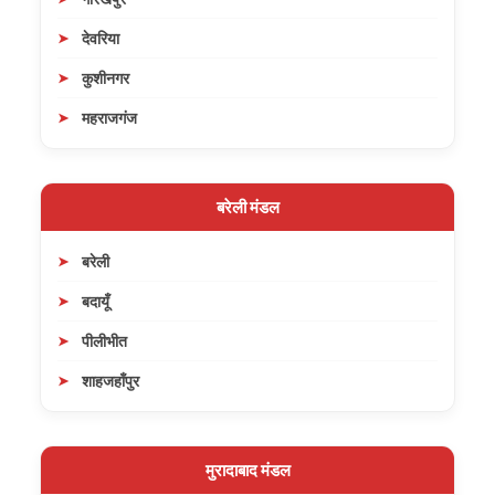
देवरिया
कुशीनगर
महराजगंज
बरेली मंडल
बरेली
बदायूँ
पीलीभीत
शाहजहाँपुर
मुरादाबाद मंडल