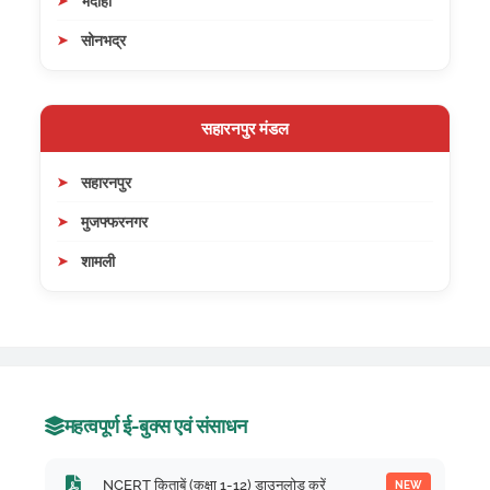
भदोही
सोनभद्र
सहारनपुर मंडल
सहारनपुर
मुजफ्फरनगर
शामली
महत्वपूर्ण ई-बुक्स एवं संसाधन
NCERT किताबें (कक्षा 1-12) डाउनलोड करें
NEW