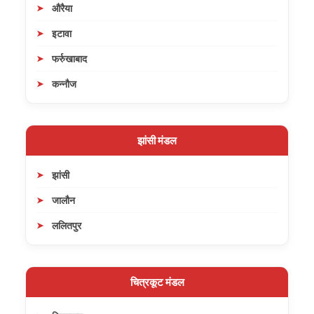
औरैया
इटावा
फर्रुखाबाद
कन्नौज
झांसी मंडल
झांसी
जालौन
ललितपुर
चित्रकूट मंडल