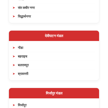
संत कबीर नगर
सिद्धार्थनगर
देवीपाटन मंडल
गोंडा
बहराइच
बलरामपुर
श्रावस्ती
मिर्जापुर मंडल
मिर्जापुर