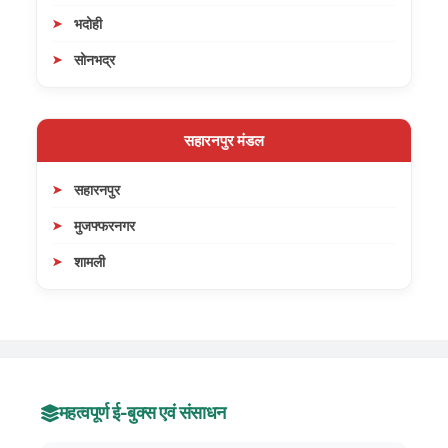
भदोही
सोनभद्र
सहारनपुर मंडल
सहारनपुर
मुजफ्फरनगर
शामली
महत्वपूर्ण ई-बुक्स एवं संसाधन