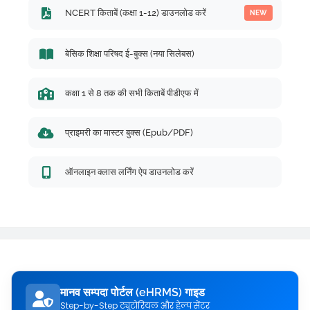
NCERT किताबें (कक्षा 1-12) डाउनलोड करें
NEW
बेसिक शिक्षा परिषद ई-बुक्स (नया सिलेबस)
कक्षा 1 से 8 तक की सभी किताबें पीडीएफ में
प्राइमरी का मास्टर बुक्स (Epub/PDF)
ऑनलाइन क्लास लर्निंग ऐप डाउनलोड करें
मानव सम्पदा पोर्टल (eHRMS) गाइड
Step-by-Step ट्यूटोरियल और हेल्प सेंटर