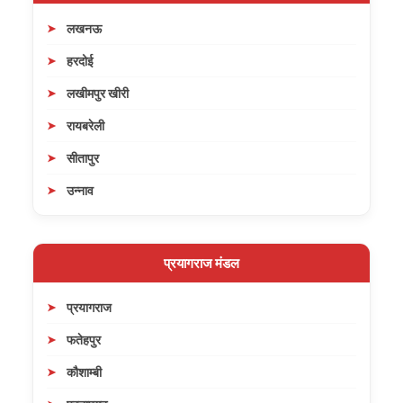
लखनऊ
हरदोई
लखीमपुर खीरी
रायबरेली
सीतापुर
उन्नाव
प्रयागराज मंडल
प्रयागराज
फतेहपुर
कौशाम्बी