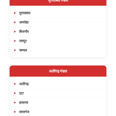
मुरादाबाद मंडल
मुरादाबाद
अमरोहा
बिजनौर
रामपुर
सम्भल
अलीगढ़ मंडल
अलीगढ़
एटा
हाथरस
कासगंज