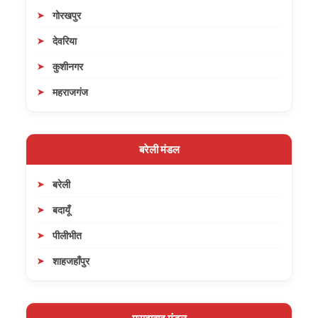
गोरखपुर
देवरिया
कुशीनगर
महराजगंज
बरेली मंडल
बरेली
बदायूँ
पीलीभीत
शाहजहाँपुर