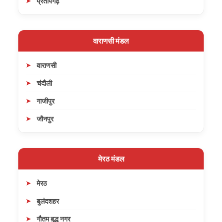
प्रतापगढ़
वाराणसी मंडल
वाराणसी
चंदौली
गाजीपुर
जौनपुर
मेरठ मंडल
मेरठ
बुलंदशहर
गौतम बुद्ध नगर