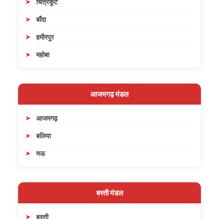
चित्रकूट
बाँदा
हमीरपुर
महोबा
आजमगढ़ मंडल
आजमगढ़
बलिया
मऊ
बस्ती मंडल
बस्ती