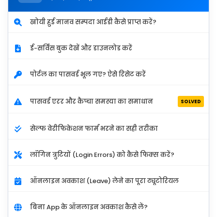
खोयी हुई मानव सम्पदा आईडी कैसे प्राप्त करें?
ई-सर्विस बुक देखें और डाउनलोड करें
पोर्टल का पासवर्ड भूल गए? ऐसे रिसेट करें
पासवर्ड एरर और कैप्चा समस्या का समाधान
SOLVED
सेल्फ वेरीफिकेशन फार्म भरने का सही तरीका
लॉगिन त्रुटियों (Login Errors) को कैसे फिक्स करें?
ऑनलाइन अवकाश (Leave) लेने का पूरा ट्यूटोरियल
बिना App के ऑनलाइन अवकाश कैसे लें?