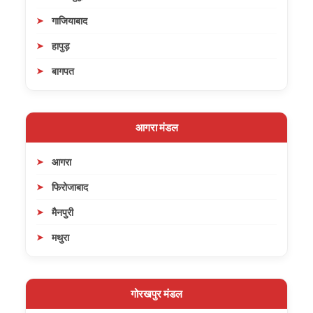
गाजियाबाद
हापुड़
बागपत
आगरा मंडल
आगरा
फिरोजाबाद
मैनपुरी
मथुरा
गोरखपुर मंडल