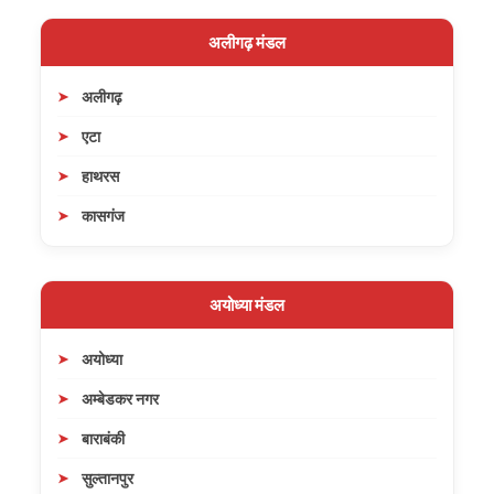
अलीगढ़ मंडल
अलीगढ़
एटा
हाथरस
कासगंज
अयोध्या मंडल
अयोध्या
अम्बेडकर नगर
बाराबंकी
सुल्तानपुर