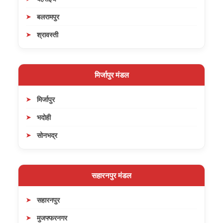
बलरामपुर
श्रावस्ती
मिर्जापुर मंडल
मिर्जापुर
भदोही
सोनभद्र
सहारनपुर मंडल
सहारनपुर
मुजफ्फरनगर