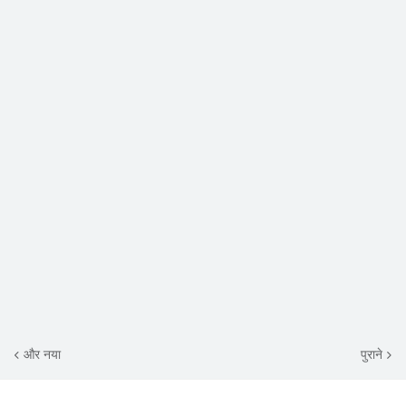
और नया
पुराने