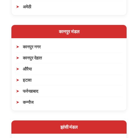
अमेठी
कानपुर मंडल
कानपुर नगर
कानपुर देहात
औरैया
इटावा
फर्रुखाबाद
कन्नौज
झांसी मंडल