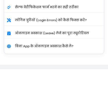
सेल्फ वेरीफिकेशन फार्म भरने का सही तरीका
लॉगिन त्रुटियों (Login Errors) को कैसे फिक्स करें?
ऑनलाइन अवकाश (Leave) लेने का पूरा ट्यूटोरियल
बिना App के ऑनलाइन अवकाश कैसे लें?