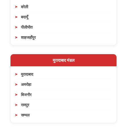
बरेली
बदायूँ
पीलीभीत
शाहजहाँपुर
मुरादाबाद मंडल
मुरादाबाद
अमरोहा
बिजनौर
रामपुर
सम्भल