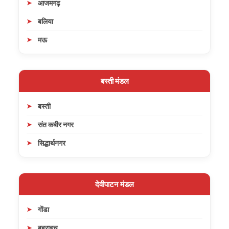
आजमगढ़
बलिया
मऊ
बस्ती मंडल
बस्ती
संत कबीर नगर
सिद्धार्थनगर
देवीपाटन मंडल
गोंडा
बहराइच