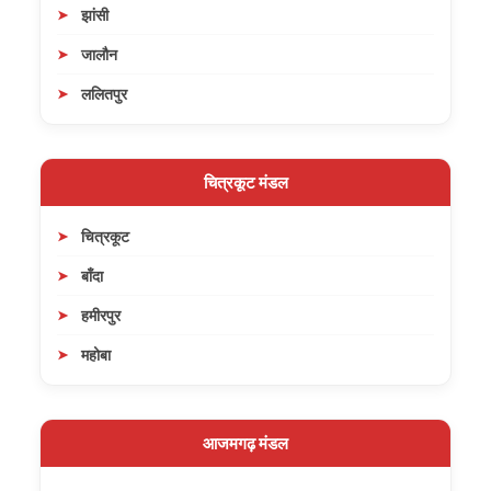
झांसी
जालौन
ललितपुर
चित्रकूट मंडल
चित्रकूट
बाँदा
हमीरपुर
महोबा
आजमगढ़ मंडल