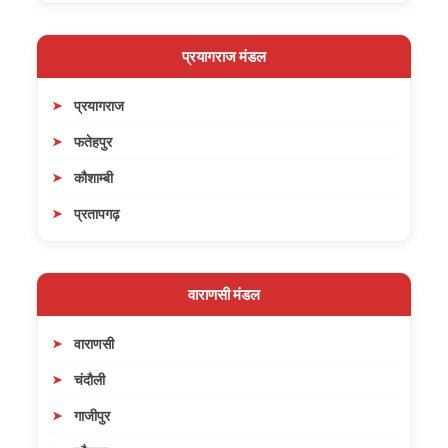
प्रयागराज मंडल
प्रयागराज
फतेहपुर
कौशाम्बी
प्रतापगढ़
वाराणसी मंडल
वाराणसी
चंदौली
गाजीपुर