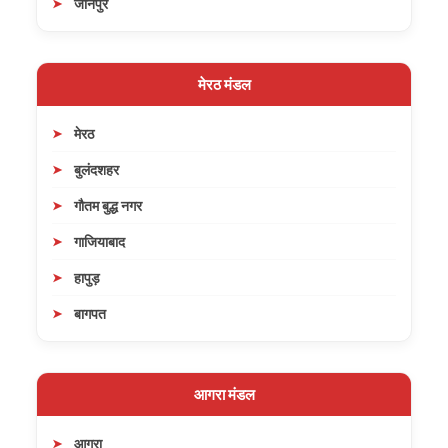
जौनपुर
मेरठ मंडल
मेरठ
बुलंदशहर
गौतम बुद्ध नगर
गाजियाबाद
हापुड़
बागपत
आगरा मंडल
आगरा