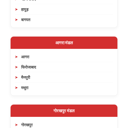
हापुड़
बागपत
आगरा मंडल
आगरा
फिरोजाबाद
मैनपुरी
मथुरा
गोरखपुर मंडल
गोरखपुर