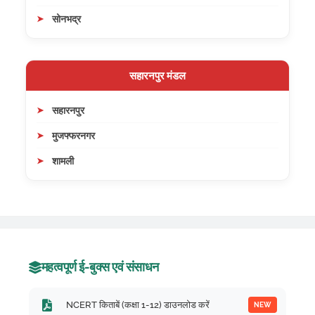
सोनभद्र
सहारनपुर मंडल
सहारनपुर
मुजफ्फरनगर
शामली
महत्वपूर्ण ई-बुक्स एवं संसाधन
NCERT किताबें (कक्षा 1-12) डाउनलोड करें
NEW