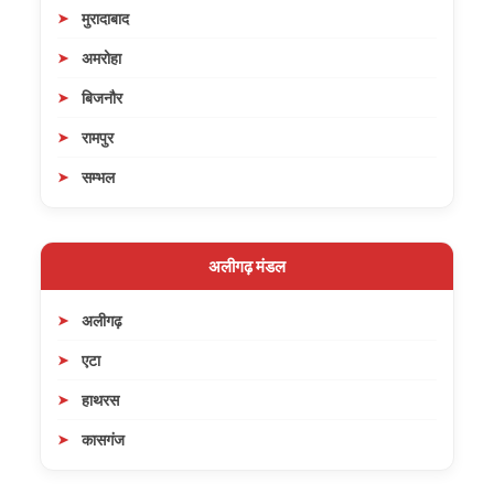
मुरादाबाद
अमरोहा
बिजनौर
रामपुर
सम्भल
अलीगढ़ मंडल
अलीगढ़
एटा
हाथरस
कासगंज