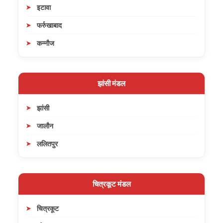
इटावा
फर्रुखाबाद
कन्नौज
झांसी मंडल
झांसी
जालौन
ललितपुर
चित्रकूट मंडल
चित्रकूट