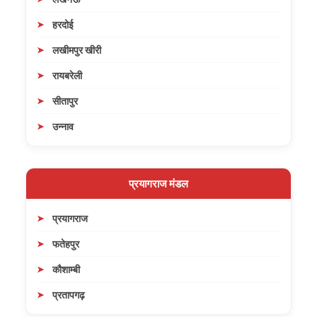
हरदोई
लखीमपुर खीरी
रायबरेली
सीतापुर
उन्नाव
प्रयागराज मंडल
प्रयागराज
फतेहपुर
कौशाम्बी
प्रतापगढ़