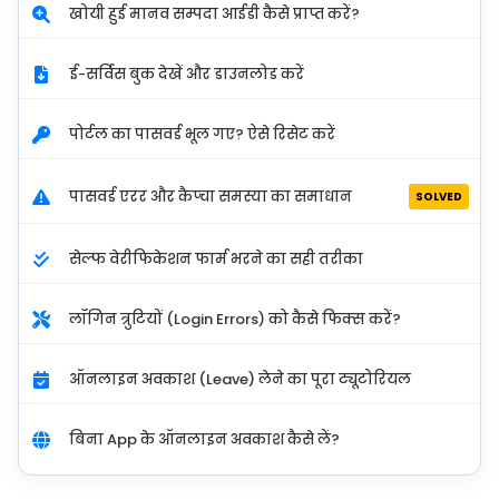
खोयी हुई मानव सम्पदा आईडी कैसे प्राप्त करें?
ई-सर्विस बुक देखें और डाउनलोड करें
पोर्टल का पासवर्ड भूल गए? ऐसे रिसेट करें
पासवर्ड एरर और कैप्चा समस्या का समाधान
SOLVED
सेल्फ वेरीफिकेशन फार्म भरने का सही तरीका
लॉगिन त्रुटियों (Login Errors) को कैसे फिक्स करें?
ऑनलाइन अवकाश (Leave) लेने का पूरा ट्यूटोरियल
बिना App के ऑनलाइन अवकाश कैसे लें?