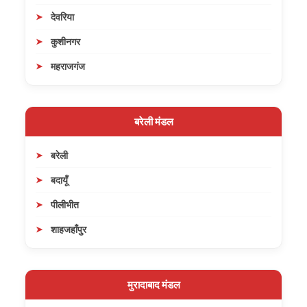
देवरिया
कुशीनगर
महराजगंज
बरेली मंडल
बरेली
बदायूँ
पीलीभीत
शाहजहाँपुर
मुरादाबाद मंडल