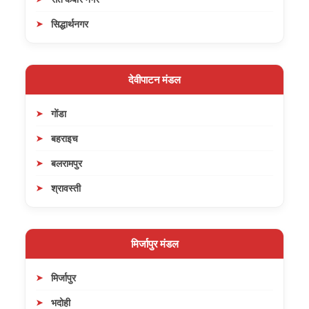
सिद्धार्थनगर
देवीपाटन मंडल
गोंडा
बहराइच
बलरामपुर
श्रावस्ती
मिर्जापुर मंडल
मिर्जापुर
भदोही