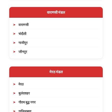
वाराणसी मंडल
वाराणसी
चंदौली
गाजीपुर
जौनपुर
मेरठ मंडल
मेरठ
बुलंदशहर
गौतम बुद्ध नगर
गाजियाबाद