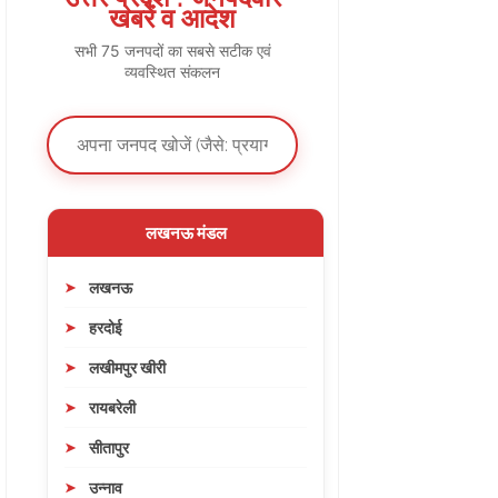
खबरें व आदेश
सभी 75 जनपदों का सबसे सटीक एवं
व्यवस्थित संकलन
लखनऊ मंडल
लखनऊ
हरदोई
लखीमपुर खीरी
रायबरेली
सीतापुर
उन्नाव