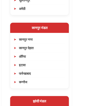
सुल्तानपुर
अमेठी
कानपुर मंडल
कानपुर नगर
कानपुर देहात
औरैया
इटावा
फर्रुखाबाद
कन्नौज
झांसी मंडल