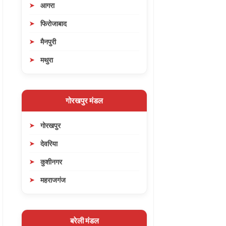
आगरा
फिरोजाबाद
मैनपुरी
मथुरा
गोरखपुर मंडल
गोरखपुर
देवरिया
कुशीनगर
महराजगंज
बरेली मंडल