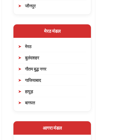
जौनपुर
मेरठ मंडल
मेरठ
बुलंदशहर
गौतम बुद्ध नगर
गाजियाबाद
हापुड़
बागपत
आगरा मंडल