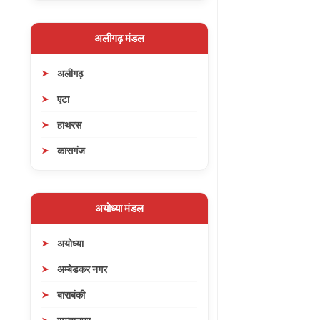
अलीगढ़ मंडल
अलीगढ़
एटा
हाथरस
कासगंज
अयोध्या मंडल
अयोध्या
अम्बेडकर नगर
बाराबंकी