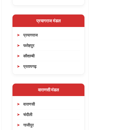
प्रयागराज मंडल
प्रयागराज
फतेहपुर
कौशाम्बी
प्रतापगढ़
वाराणसी मंडल
वाराणसी
चंदौली
गाजीपुर