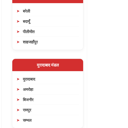
बरेली
बदायूँ
पीलीभीत
शाहजहाँपुर
मुरादाबाद मंडल
मुरादाबाद
अमरोहा
बिजनौर
रामपुर
सम्भल