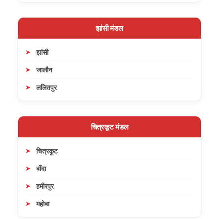
झांसी मंडल
झांसी
जालौन
ललितपुर
चित्रकूट मंडल
चित्रकूट
बाँदा
हमीरपुर
महोबा