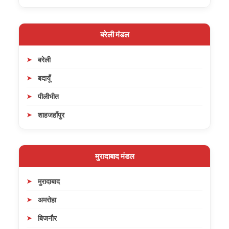
बरेली मंडल
बरेली
बदायूँ
पीलीभीत
शाहजहाँपुर
मुरादाबाद मंडल
मुरादाबाद
अमरोहा
बिजनौर