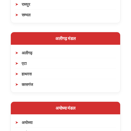
रामपुर
सम्भल
अलीगढ़ मंडल
अलीगढ़
एटा
हाथरस
कासगंज
अयोध्या मंडल
अयोध्या