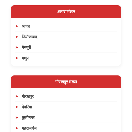
आगरा मंडल
आगरा
फिरोजाबाद
मैनपुरी
मथुरा
गोरखपुर मंडल
गोरखपुर
देवरिया
कुशीनगर
महराजगंज