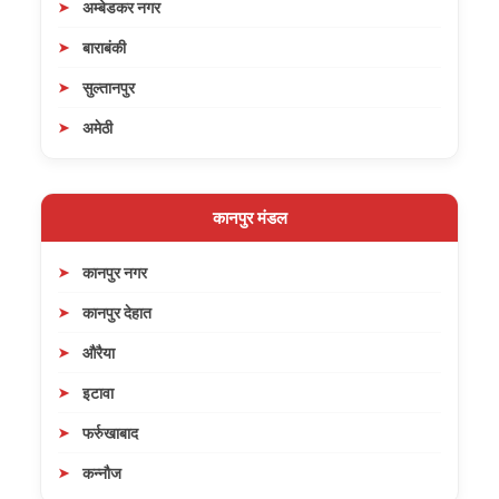
अम्बेडकर नगर
बाराबंकी
सुल्तानपुर
अमेठी
कानपुर मंडल
कानपुर नगर
कानपुर देहात
औरैया
इटावा
फर्रुखाबाद
कन्नौज