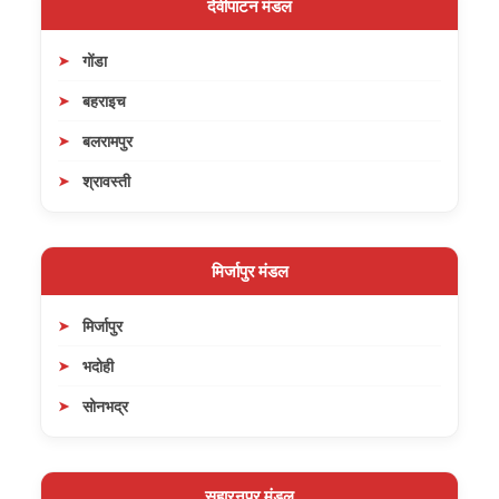
देवीपाटन मंडल
गोंडा
बहराइच
बलरामपुर
श्रावस्ती
मिर्जापुर मंडल
मिर्जापुर
भदोही
सोनभद्र
सहारनपुर मंडल