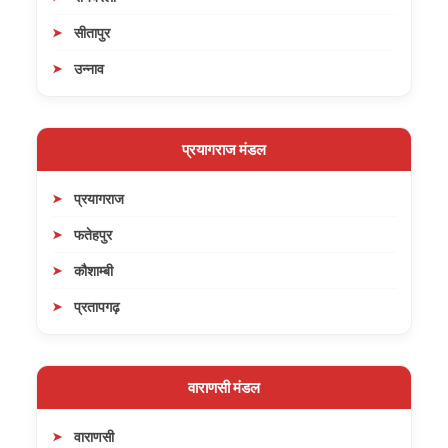
सीतापुर
उन्नाव
प्रयागराज मंडल
प्रयागराज
फतेहपुर
कौशाम्बी
प्रतापगढ़
वाराणसी मंडल
वाराणसी