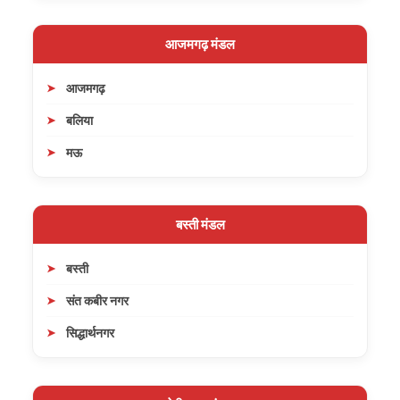
आजमगढ़ मंडल
आजमगढ़
बलिया
मऊ
बस्ती मंडल
बस्ती
संत कबीर नगर
सिद्धार्थनगर