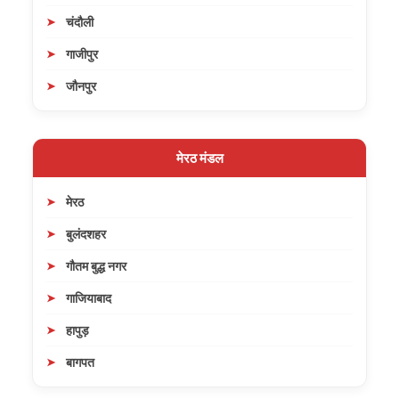
चंदौली
गाजीपुर
जौनपुर
मेरठ मंडल
मेरठ
बुलंदशहर
गौतम बुद्ध नगर
गाजियाबाद
हापुड़
बागपत