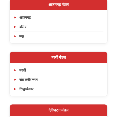
आजमगढ़ मंडल
आजमगढ़
बलिया
मऊ
बस्ती मंडल
बस्ती
संत कबीर नगर
सिद्धार्थनगर
देवीपाटन मंडल