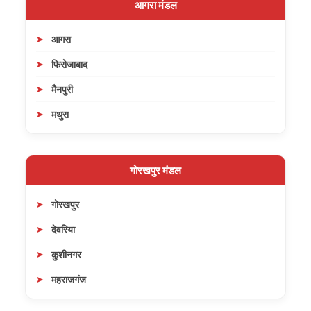
आगरा मंडल
आगरा
फिरोजाबाद
मैनपुरी
मथुरा
गोरखपुर मंडल
गोरखपुर
देवरिया
कुशीनगर
महराजगंज