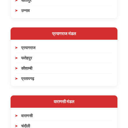
सीतापुर
उन्नाव
प्रयागराज मंडल
प्रयागराज
फतेहपुर
कौशाम्बी
प्रतापगढ़
वाराणसी मंडल
वाराणसी
चंदौली