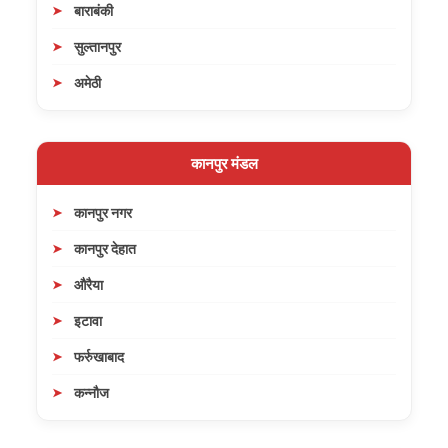
बाराबंकी
सुल्तानपुर
अमेठी
कानपुर मंडल
कानपुर नगर
कानपुर देहात
औरैया
इटावा
फर्रुखाबाद
कन्नौज