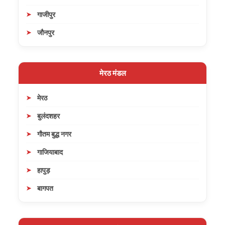
गाजीपुर
जौनपुर
मेरठ मंडल
मेरठ
बुलंदशहर
गौतम बुद्ध नगर
गाजियाबाद
हापुड़
बागपत