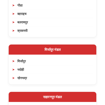
गोंडा
बहराइच
बलरामपुर
श्रावस्ती
मिर्जापुर मंडल
मिर्जापुर
भदोही
सोनभद्र
सहारनपुर मंडल