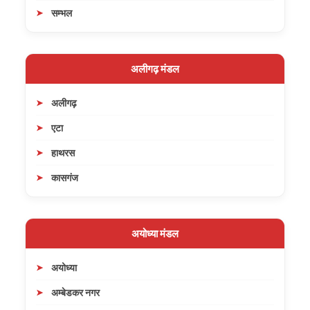
सम्भल
अलीगढ़ मंडल
अलीगढ़
एटा
हाथरस
कासगंज
अयोध्या मंडल
अयोध्या
अम्बेडकर नगर