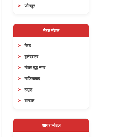
जौनपुर
मेरठ मंडल
मेरठ
बुलंदशहर
गौतम बुद्ध नगर
गाजियाबाद
हापुड़
बागपत
आगरा मंडल