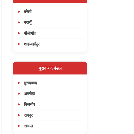
बरेली
बदायूँ
पीलीभीत
शाहजहाँपुर
मुरादाबाद मंडल
मुरादाबाद
अमरोहा
बिजनौर
रामपुर
सम्भल