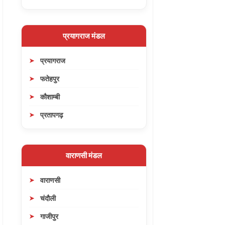
प्रयागराज मंडल
प्रयागराज
फतेहपुर
कौशाम्बी
प्रतापगढ़
वाराणसी मंडल
वाराणसी
चंदौली
गाजीपुर