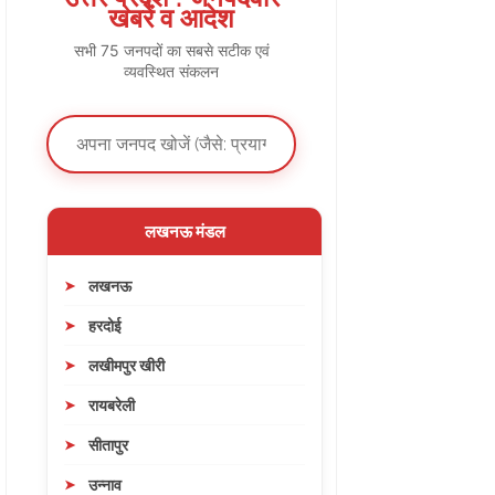
खबरें व आदेश
सभी 75 जनपदों का सबसे सटीक एवं
व्यवस्थित संकलन
लखनऊ मंडल
लखनऊ
हरदोई
लखीमपुर खीरी
रायबरेली
सीतापुर
उन्नाव