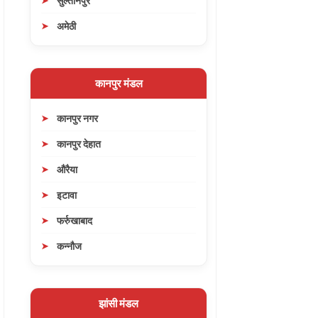
सुल्तानपुर
अमेठी
कानपुर मंडल
कानपुर नगर
कानपुर देहात
औरैया
इटावा
फर्रुखाबाद
कन्नौज
झांसी मंडल