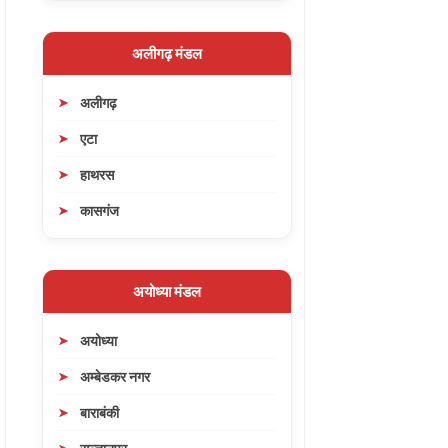
अलीगढ़ मंडल
अलीगढ़
एटा
हाथरस
कासगंज
अयोध्या मंडल
अयोध्या
अम्बेडकर नगर
बाराबंकी