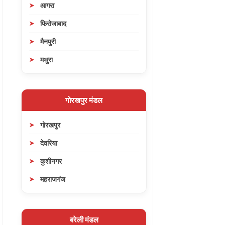
आगरा
फिरोजाबाद
मैनपुरी
मथुरा
गोरखपुर मंडल
गोरखपुर
देवरिया
कुशीनगर
महराजगंज
बरेली मंडल