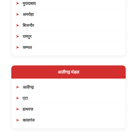
मुरादाबाद
अमरोहा
बिजनौर
रामपुर
सम्भल
अलीगढ़ मंडल
अलीगढ़
एटा
हाथरस
कासगंज