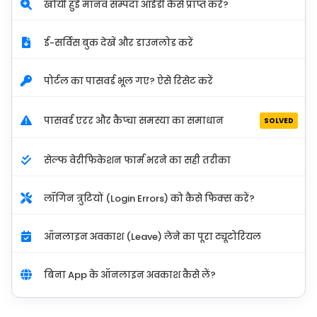
खोयी हुई मानव सम्पदा आईडी कैसे प्राप्त करें?
ई-सर्विस बुक देखें और डाउनलोड करें
पोर्टल का पासवर्ड भूल गए? ऐसे रिसेट करें
पासवर्ड एरर और कैप्चा समस्या का समाधान
SOLVED
सेल्फ वेरीफिकेशन फार्म भरने का सही तरीका
लॉगिन त्रुटियों (Login Errors) को कैसे फिक्स करें?
ऑनलाइन अवकाश (Leave) लेने का पूरा ट्यूटोरियल
बिना App के ऑनलाइन अवकाश कैसे लें?