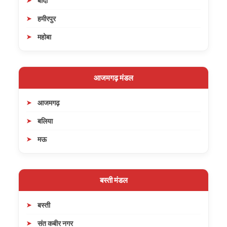
बाँदा
हमीरपुर
महोबा
आजमगढ़ मंडल
आजमगढ़
बलिया
मऊ
बस्ती मंडल
बस्ती
संत कबीर नगर