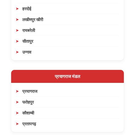
हरदोई
लखीमपुर खीरी
रायबरेली
सीतापुर
उन्नाव
प्रयागराज मंडल
प्रयागराज
फतेहपुर
कौशाम्बी
प्रतापगढ़