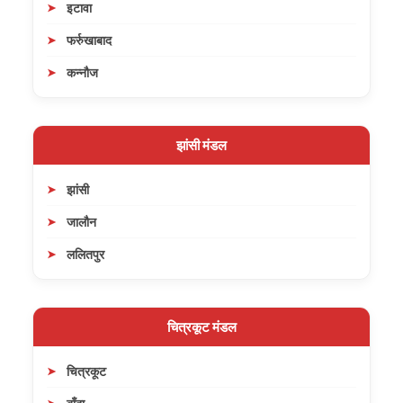
इटावा
फर्रुखाबाद
कन्नौज
झांसी मंडल
झांसी
जालौन
ललितपुर
चित्रकूट मंडल
चित्रकूट