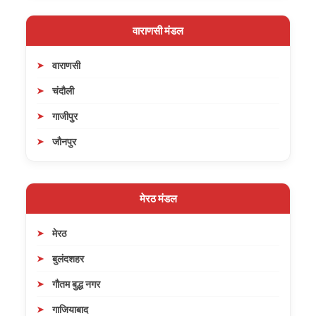
वाराणसी मंडल
वाराणसी
चंदौली
गाजीपुर
जौनपुर
मेरठ मंडल
मेरठ
बुलंदशहर
गौतम बुद्ध नगर
गाजियाबाद