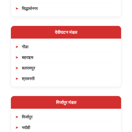
सिद्धार्थनगर
देवीपाटन मंडल
गोंडा
बहराइच
बलरामपुर
श्रावस्ती
मिर्जापुर मंडल
मिर्जापुर
भदोही