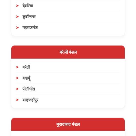
देवरिया
कुशीनगर
महराजगंज
बरेली मंडल
बरेली
बदायूँ
पीलीभीत
शाहजहाँपुर
मुरादाबाद मंडल