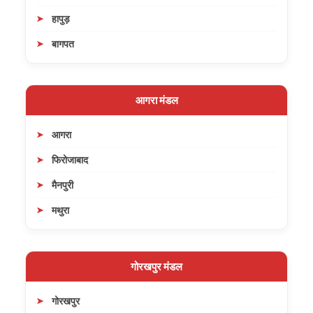
हापुड़
बागपत
आगरा मंडल
आगरा
फिरोजाबाद
मैनपुरी
मथुरा
गोरखपुर मंडल
गोरखपुर