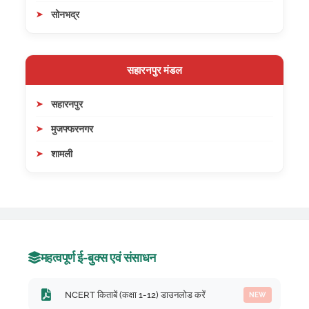
सोनभद्र
सहारनपुर मंडल
सहारनपुर
मुजफ्फरनगर
शामली
महत्वपूर्ण ई-बुक्स एवं संसाधन
NCERT किताबें (कक्षा 1-12) डाउनलोड करें
NEW