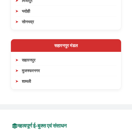
मिर्जापुर
भदोही
सोनभद्र
सहारनपुर मंडल
सहारनपुर
मुजफ्फरनगर
शामली
महत्वपूर्ण ई-बुक्स एवं संसाधन