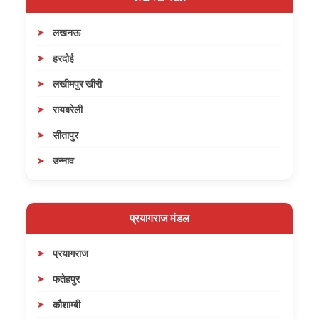
लखनऊ
हरदोई
लखीमपुर खीरी
रायबरेली
सीतापुर
उन्नाव
प्रयागराज मंडल
प्रयागराज
फतेहपुर
कौशाम्बी