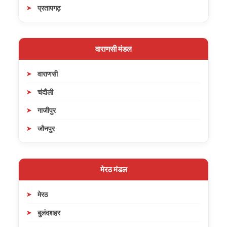
प्रतापगढ़
वाराणसी मंडल
वाराणसी
चंदौली
गाजीपुर
जौनपुर
मेरठ मंडल
मेरठ
बुलंदशहर