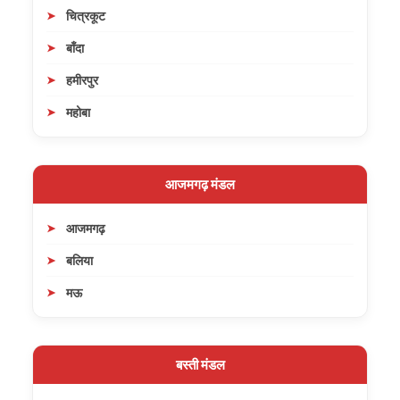
चित्रकूट
बाँदा
हमीरपुर
महोबा
आजमगढ़ मंडल
आजमगढ़
बलिया
मऊ
बस्ती मंडल