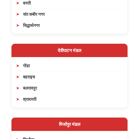
बस्ती
संत कबीर नगर
सिद्धार्थनगर
देवीपाटन मंडल
गोंडा
बहराइच
बलरामपुर
श्रावस्ती
मिर्जापुर मंडल