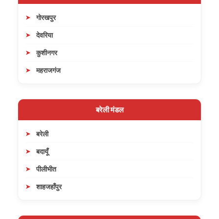
गोरखपुर
देवरिया
कुशीनगर
महराजगंज
बरेली मंडल
बरेली
बदायूँ
पीलीभीत
शाहजहाँपुर