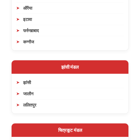
औरैया
इटावा
फर्रुखाबाद
कन्नौज
झांसी मंडल
झांसी
जालौन
ललितपुर
चित्रकूट मंडल