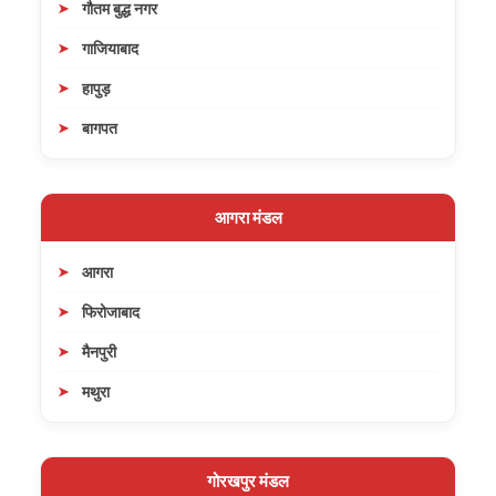
गौतम बुद्ध नगर
गाजियाबाद
हापुड़
बागपत
आगरा मंडल
आगरा
फिरोजाबाद
मैनपुरी
मथुरा
गोरखपुर मंडल