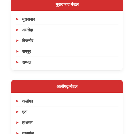
मुरादाबाद मंडल
मुरादाबाद
अमरोहा
बिजनौर
रामपुर
सम्भल
अलीगढ़ मंडल
अलीगढ़
एटा
हाथरस
कासगंज