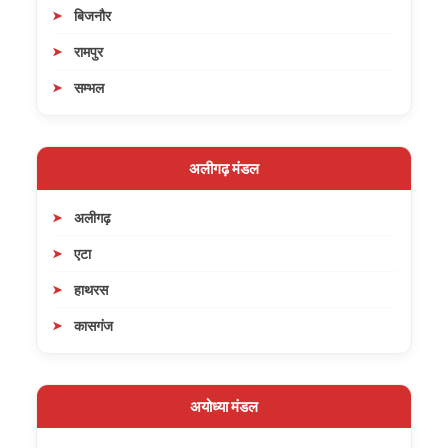
बिजनौर
रामपुर
सम्भल
अलीगढ़ मंडल
अलीगढ़
एटा
हाथरस
कासगंज
अयोध्या मंडल