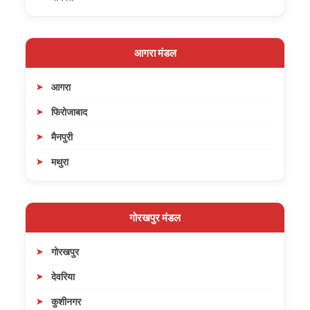
आगरा मंडल
आगरा
फिरोजाबाद
मैनपुरी
मथुरा
गोरखपुर मंडल
गोरखपुर
देवरिया
कुशीनगर