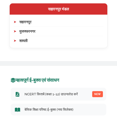
सहारनपुर मंडल
सहारनपुर
मुजफ्फरनगर
शामली
महत्वपूर्ण ई-बुक्स एवं संसाधन
NCERT किताबें (कक्षा 1-12) डाउनलोड करें
NEW
बेसिक शिक्षा परिषद ई-बुक्स (नया सिलेबस)