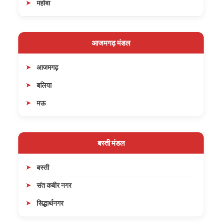
महोबा
आजमगढ़ मंडल
आजमगढ़
बलिया
मऊ
बस्ती मंडल
बस्ती
संत कबीर नगर
सिद्धार्थनगर