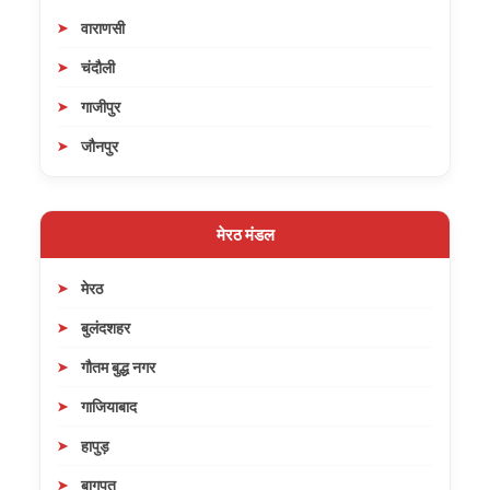
वाराणसी
चंदौली
गाजीपुर
जौनपुर
मेरठ मंडल
मेरठ
बुलंदशहर
गौतम बुद्ध नगर
गाजियाबाद
हापुड़
बागपत