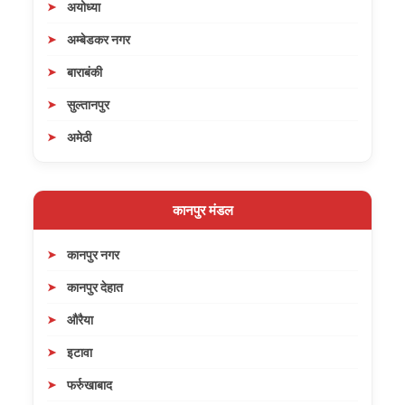
अयोध्या
अम्बेडकर नगर
बाराबंकी
सुल्तानपुर
अमेठी
कानपुर मंडल
कानपुर नगर
कानपुर देहात
औरैया
इटावा
फर्रुखाबाद