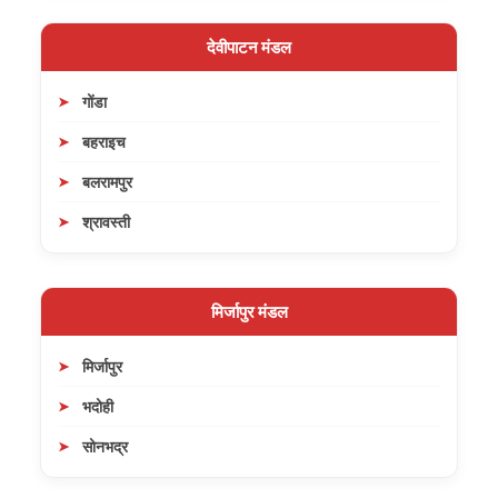
देवीपाटन मंडल
गोंडा
बहराइच
बलरामपुर
श्रावस्ती
मिर्जापुर मंडल
मिर्जापुर
भदोही
सोनभद्र