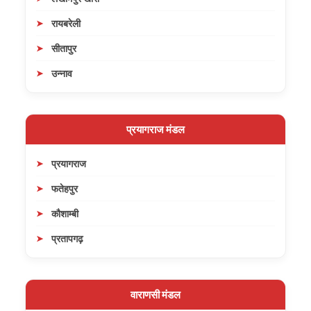
रायबरेली
सीतापुर
उन्नाव
प्रयागराज मंडल
प्रयागराज
फतेहपुर
कौशाम्बी
प्रतापगढ़
वाराणसी मंडल