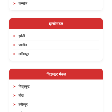
कन्नौज
झांसी मंडल
झांसी
जालौन
ललितपुर
चित्रकूट मंडल
चित्रकूट
बाँदा
हमीरपुर