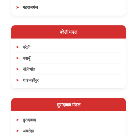
महराजगंज
बरेली मंडल
बरेली
बदायूँ
पीलीभीत
शाहजहाँपुर
मुरादाबाद मंडल
मुरादाबाद
अमरोहा