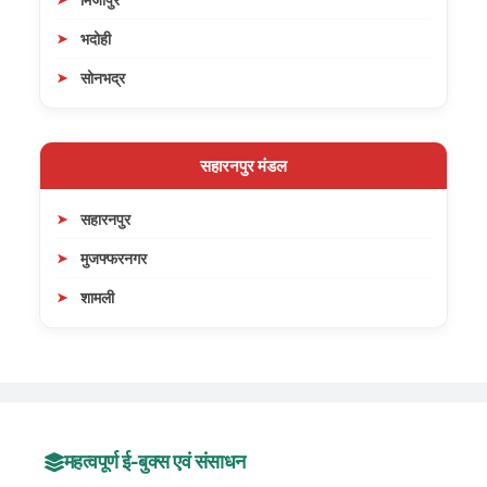
भदोही
सोनभद्र
सहारनपुर मंडल
सहारनपुर
मुजफ्फरनगर
शामली
महत्वपूर्ण ई-बुक्स एवं संसाधन