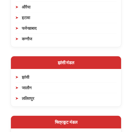
औरैया
इटावा
फर्रुखाबाद
कन्नौज
झांसी मंडल
झांसी
जालौन
ललितपुर
चित्रकूट मंडल