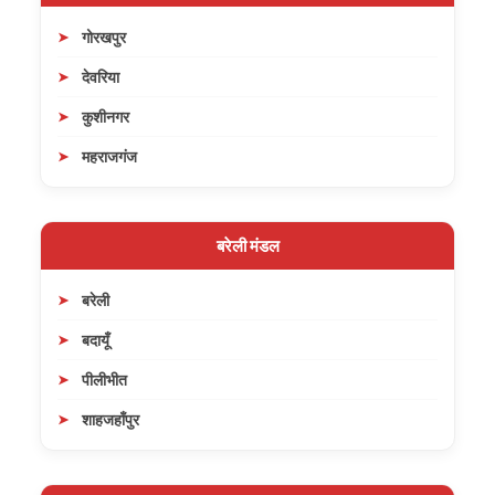
गोरखपुर
देवरिया
कुशीनगर
महराजगंज
बरेली मंडल
बरेली
बदायूँ
पीलीभीत
शाहजहाँपुर