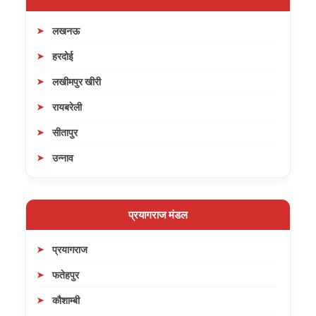
लखनऊ
हरदोई
लखीमपुर खीरी
रायबरेली
सीतापुर
उन्नाव
प्रयागराज मंडल
प्रयागराज
फतेहपुर
कौशाम्बी