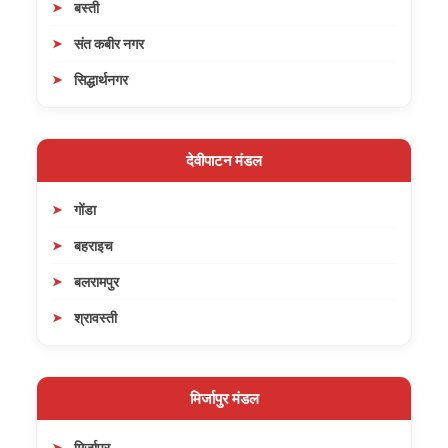
बस्ती
संत कबीर नगर
सिद्धार्थनगर
देवीपाटन मंडल
गोंडा
बहराइच
बलरामपुर
श्रावस्ती
मिर्जापुर मंडल
मिर्जापुर