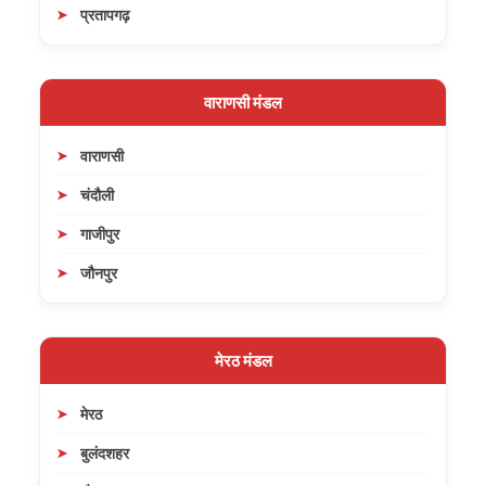
प्रतापगढ़
वाराणसी मंडल
वाराणसी
चंदौली
गाजीपुर
जौनपुर
मेरठ मंडल
मेरठ
बुलंदशहर