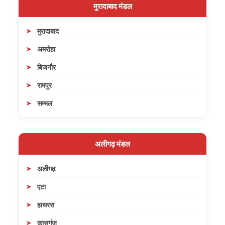
मुरादाबाद मंडल
मुरादाबाद
अमरोहा
बिजनौर
रामपुर
सम्भल
अलीगढ़ मंडल
अलीगढ़
एटा
हाथरस
कासगंज