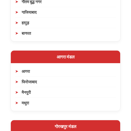
गौतम बुद्ध नगर
गाजियाबाद
हापुड़
बागपत
आगरा मंडल
आगरा
फिरोजाबाद
मैनपुरी
मथुरा
गोरखपुर मंडल