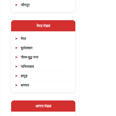
जौनपुर
मेरठ मंडल
मेरठ
बुलंदशहर
गौतम बुद्ध नगर
गाजियाबाद
हापुड़
बागपत
आगरा मंडल