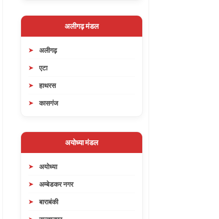
अलीगढ़ मंडल
अलीगढ़
एटा
हाथरस
कासगंज
अयोध्या मंडल
अयोध्या
अम्बेडकर नगर
बाराबंकी