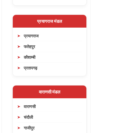
प्रयागराज मंडल
प्रयागराज
फतेहपुर
कौशाम्बी
प्रतापगढ़
वाराणसी मंडल
वाराणसी
चंदौली
गाजीपुर