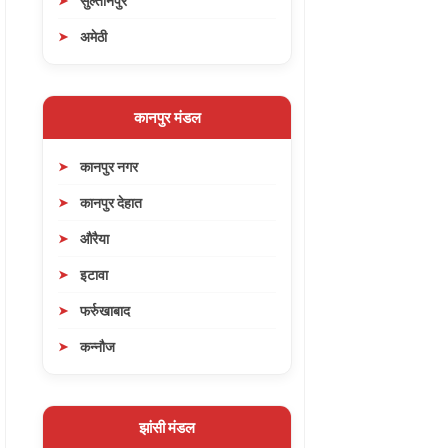
सुल्तानपुर
अमेठी
कानपुर मंडल
कानपुर नगर
कानपुर देहात
औरैया
इटावा
फर्रुखाबाद
कन्नौज
झांसी मंडल