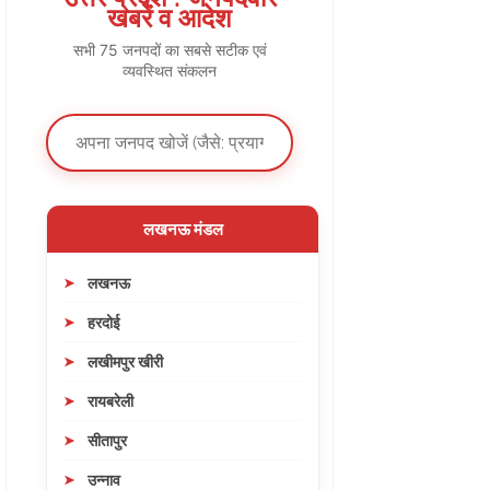
खबरें व आदेश
सभी 75 जनपदों का सबसे सटीक एवं
व्यवस्थित संकलन
लखनऊ मंडल
लखनऊ
हरदोई
लखीमपुर खीरी
रायबरेली
सीतापुर
उन्नाव