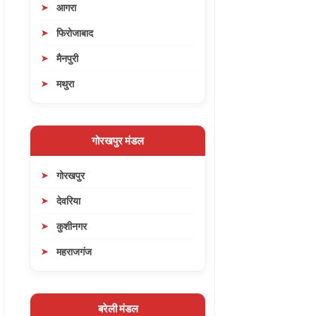
आगरा
फिरोजाबाद
मैनपुरी
मथुरा
गोरखपुर मंडल
गोरखपुर
देवरिया
कुशीनगर
महराजगंज
बरेली मंडल