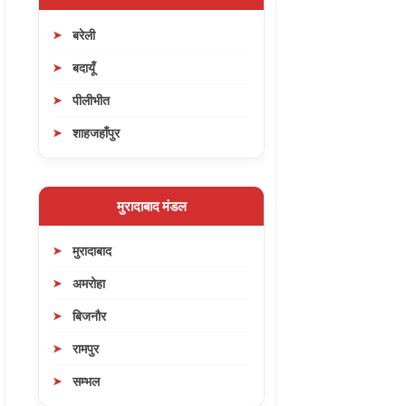
बरेली
बदायूँ
पीलीभीत
शाहजहाँपुर
मुरादाबाद मंडल
मुरादाबाद
अमरोहा
बिजनौर
रामपुर
सम्भल