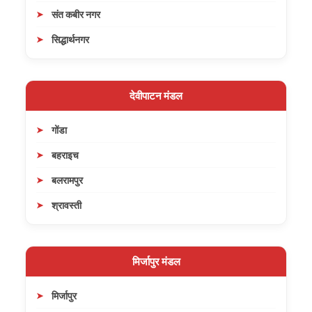
संत कबीर नगर
सिद्धार्थनगर
देवीपाटन मंडल
गोंडा
बहराइच
बलरामपुर
श्रावस्ती
मिर्जापुर मंडल
मिर्जापुर