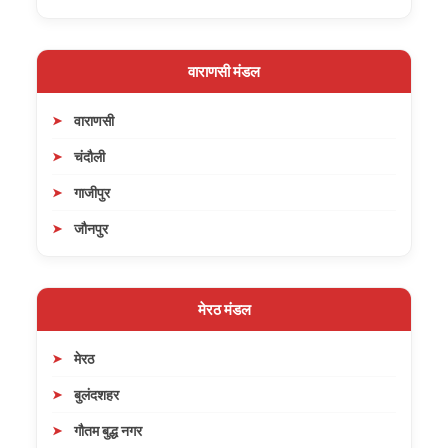
वाराणसी मंडल
वाराणसी
चंदौली
गाजीपुर
जौनपुर
मेरठ मंडल
मेरठ
बुलंदशहर
गौतम बुद्ध नगर