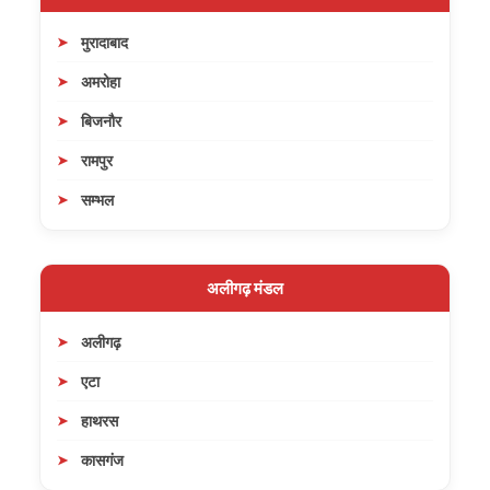
मुरादाबाद
अमरोहा
बिजनौर
रामपुर
सम्भल
अलीगढ़ मंडल
अलीगढ़
एटा
हाथरस
कासगंज