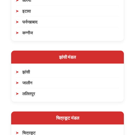
औरैया
इटावा
फर्रुखाबाद
कन्नौज
झांसी मंडल
झांसी
जालौन
ललितपुर
चित्रकूट मंडल
चित्रकूट