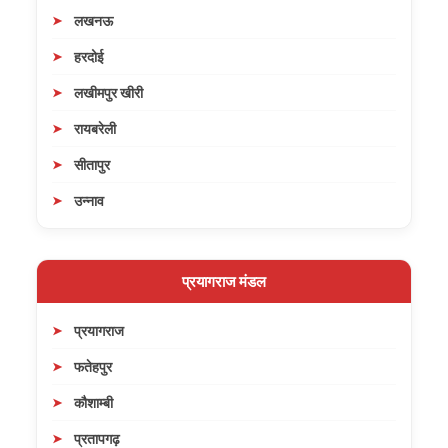
लखनऊ
हरदोई
लखीमपुर खीरी
रायबरेली
सीतापुर
उन्नाव
प्रयागराज मंडल
प्रयागराज
फतेहपुर
कौशाम्बी
प्रतापगढ़