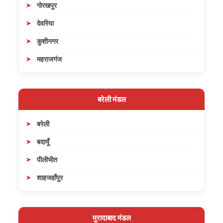
गोरखपुर
देवरिया
कुशीनगर
महराजगंज
बरेली मंडल
बरेली
बदायूँ
पीलीभीत
शाहजहाँपुर
मुरादाबाद मंडल