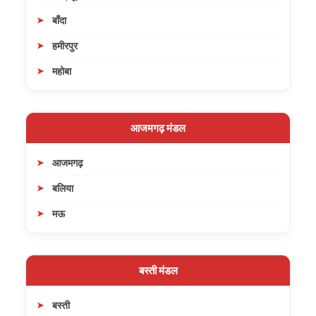
बाँदा
हमीरपुर
महोबा
आजमगढ़ मंडल
आजमगढ़
बलिया
मऊ
बस्ती मंडल
बस्ती