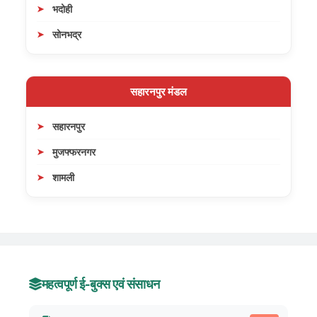
भदोही
सोनभद्र
सहारनपुर मंडल
सहारनपुर
मुजफ्फरनगर
शामली
महत्वपूर्ण ई-बुक्स एवं संसाधन