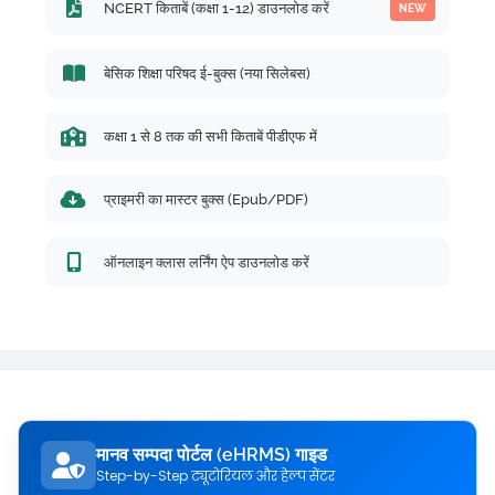
NCERT किताबें (कक्षा 1-12) डाउनलोड करें
NEW
बेसिक शिक्षा परिषद ई-बुक्स (नया सिलेबस)
कक्षा 1 से 8 तक की सभी किताबें पीडीएफ में
प्राइमरी का मास्टर बुक्स (Epub/PDF)
ऑनलाइन क्लास लर्निंग ऐप डाउनलोड करें
मानव सम्पदा पोर्टल (eHRMS) गाइड
Step-by-Step ट्यूटोरियल और हेल्प सेंटर