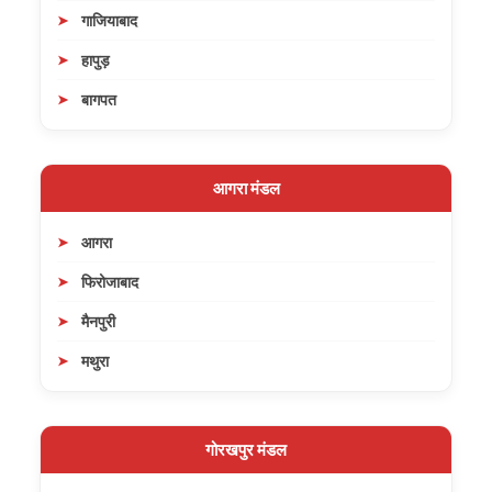
गाजियाबाद
हापुड़
बागपत
आगरा मंडल
आगरा
फिरोजाबाद
मैनपुरी
मथुरा
गोरखपुर मंडल