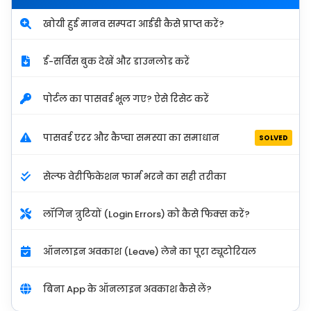
खोयी हुई मानव सम्पदा आईडी कैसे प्राप्त करें?
ई-सर्विस बुक देखें और डाउनलोड करें
पोर्टल का पासवर्ड भूल गए? ऐसे रिसेट करें
पासवर्ड एरर और कैप्चा समस्या का समाधान
SOLVED
सेल्फ वेरीफिकेशन फार्म भरने का सही तरीका
लॉगिन त्रुटियों (Login Errors) को कैसे फिक्स करें?
ऑनलाइन अवकाश (Leave) लेने का पूरा ट्यूटोरियल
बिना App के ऑनलाइन अवकाश कैसे लें?