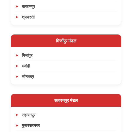
बलरामपुर
श्रावस्ती
मिर्जापुर मंडल
मिर्जापुर
भदोही
सोनभद्र
सहारनपुर मंडल
सहारनपुर
मुजफ्फरनगर