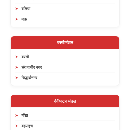
बलिया
मऊ
बस्ती मंडल
बस्ती
संत कबीर नगर
सिद्धार्थनगर
देवीपाटन मंडल
गोंडा
बहराइच