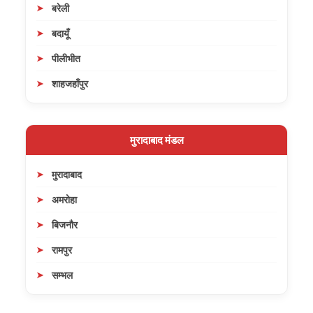
बरेली
बदायूँ
पीलीभीत
शाहजहाँपुर
मुरादाबाद मंडल
मुरादाबाद
अमरोहा
बिजनौर
रामपुर
सम्भल