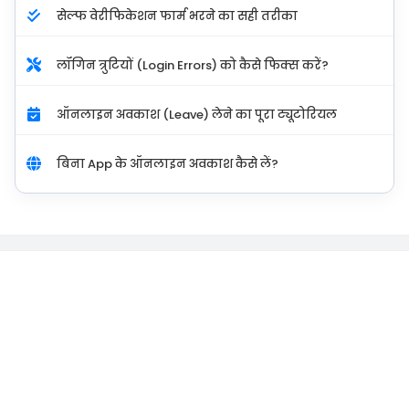
सेल्फ वेरीफिकेशन फार्म भरने का सही तरीका
लॉगिन त्रुटियों (Login Errors) को कैसे फिक्स करें?
ऑनलाइन अवकाश (Leave) लेने का पूरा ट्यूटोरियल
बिना App के ऑनलाइन अवकाश कैसे लें?