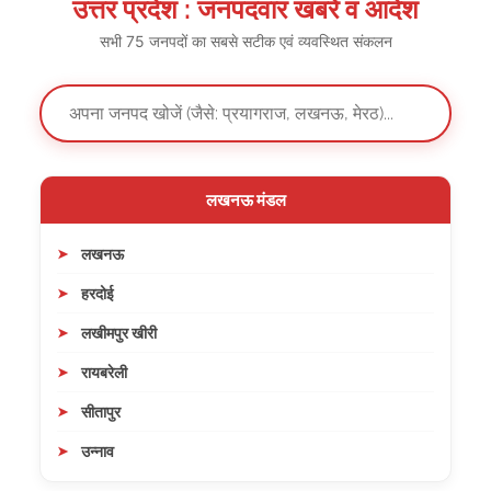
उत्तर प्रदेश : जनपदवार खबरें व आदेश
सभी 75 जनपदों का सबसे सटीक एवं व्यवस्थित संकलन
लखनऊ मंडल
लखनऊ
हरदोई
लखीमपुर खीरी
रायबरेली
सीतापुर
उन्नाव