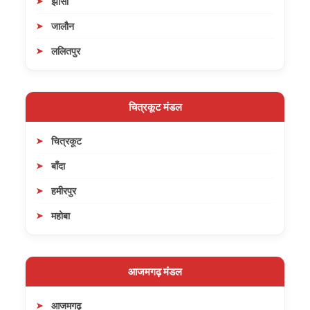
झांसी
जालौन
ललितपुर
चित्रकूट मंडल
चित्रकूट
बाँदा
हमीरपुर
महोबा
आजमगढ़ मंडल
आजमगढ़