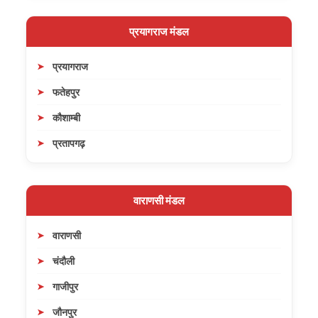
प्रयागराज मंडल
प्रयागराज
फतेहपुर
कौशाम्बी
प्रतापगढ़
वाराणसी मंडल
वाराणसी
चंदौली
गाजीपुर
जौनपुर