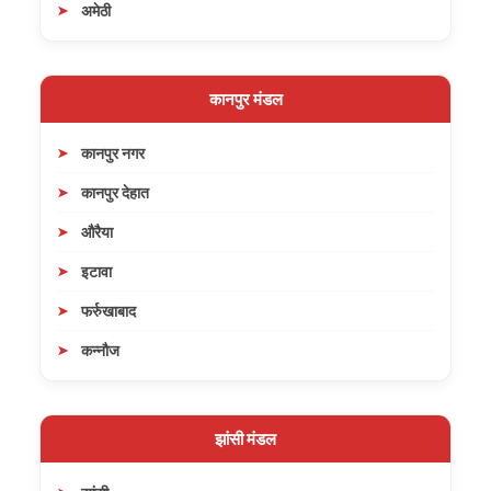
अमेठी
कानपुर मंडल
कानपुर नगर
कानपुर देहात
औरैया
इटावा
फर्रुखाबाद
कन्नौज
झांसी मंडल