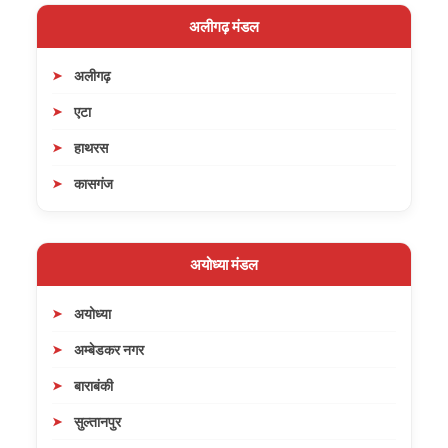
अलीगढ़ मंडल
अलीगढ़
एटा
हाथरस
कासगंज
अयोध्या मंडल
अयोध्या
अम्बेडकर नगर
बाराबंकी
सुल्तानपुर