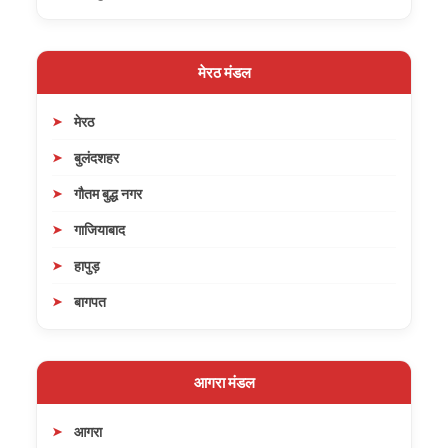
मेरठ मंडल
मेरठ
बुलंदशहर
गौतम बुद्ध नगर
गाजियाबाद
हापुड़
बागपत
आगरा मंडल
आगरा