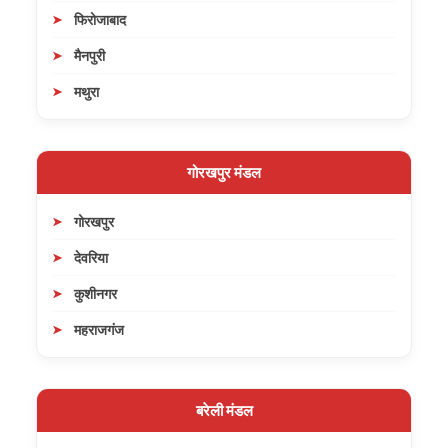
फिरोजाबाद
मैनपुरी
मथुरा
गोरखपुर मंडल
गोरखपुर
देवरिया
कुशीनगर
महराजगंज
बरेली मंडल