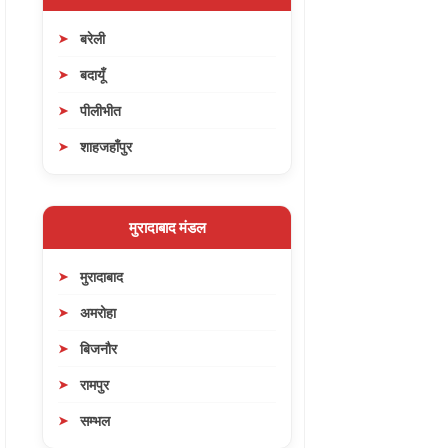
बरेली
बदायूँ
पीलीभीत
शाहजहाँपुर
मुरादाबाद मंडल
मुरादाबाद
अमरोहा
बिजनौर
रामपुर
सम्भल