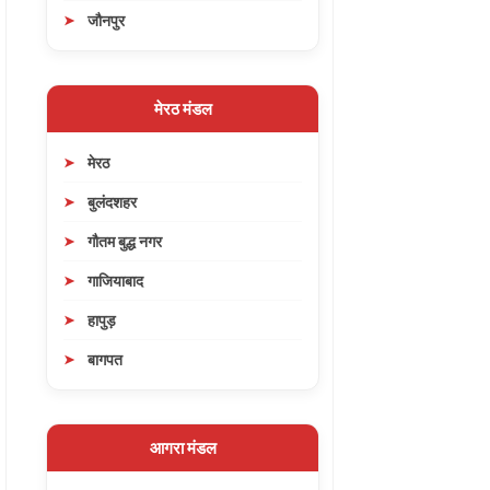
जौनपुर
मेरठ मंडल
मेरठ
बुलंदशहर
गौतम बुद्ध नगर
गाजियाबाद
हापुड़
बागपत
आगरा मंडल