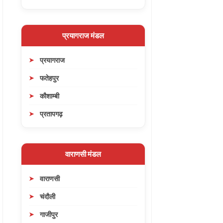
प्रयागराज मंडल
प्रयागराज
फतेहपुर
कौशाम्बी
प्रतापगढ़
वाराणसी मंडल
वाराणसी
चंदौली
गाजीपुर