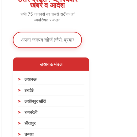
खबरें व आदेश
सभी 75 जनपदों का सबसे सटीक एवं
व्यवस्थित संकलन
लखनऊ मंडल
लखनऊ
हरदोई
लखीमपुर खीरी
रायबरेली
सीतापुर
उन्नाव