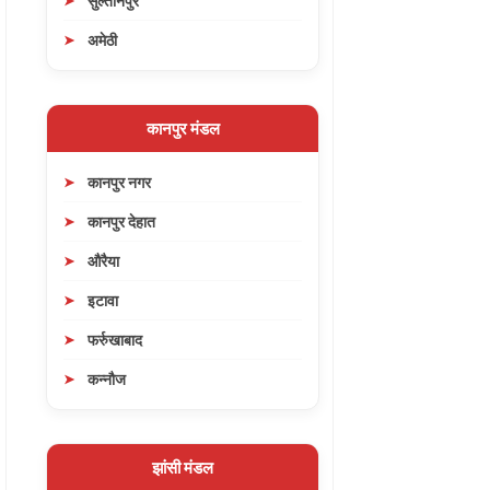
सुल्तानपुर
अमेठी
कानपुर मंडल
कानपुर नगर
कानपुर देहात
औरैया
इटावा
फर्रुखाबाद
कन्नौज
झांसी मंडल