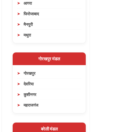
आगरा
फिरोजाबाद
मैनपुरी
मथुरा
गोरखपुर मंडल
गोरखपुर
देवरिया
कुशीनगर
महराजगंज
बरेली मंडल