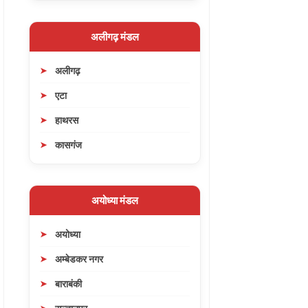
अलीगढ़ मंडल
अलीगढ़
एटा
हाथरस
कासगंज
अयोध्या मंडल
अयोध्या
अम्बेडकर नगर
बाराबंकी