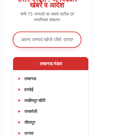
खबरें व आदेश
सभी 75 जनपदों का सबसे सटीक एवं
व्यवस्थित संकलन
लखनऊ मंडल
लखनऊ
हरदोई
लखीमपुर खीरी
रायबरेली
सीतापुर
उन्नाव