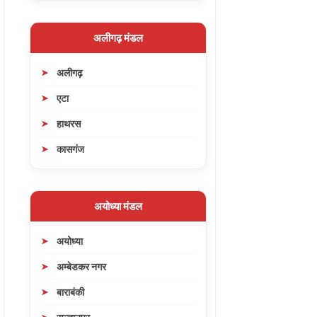
अलीगढ़ मंडल
अलीगढ़
एटा
हाथरस
कासगंज
अयोध्या मंडल
अयोध्या
अम्बेडकर नगर
बाराबंकी