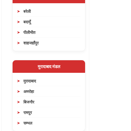
बरेली
बदायूँ
पीलीभीत
शाहजहाँपुर
मुरादाबाद मंडल
मुरादाबाद
अमरोहा
बिजनौर
रामपुर
सम्भल