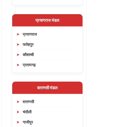
प्रयागराज मंडल
प्रयागराज
फतेहपुर
कौशाम्बी
प्रतापगढ़
वाराणसी मंडल
वाराणसी
चंदौली
गाजीपुर