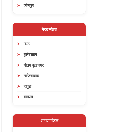
जौनपुर
मेरठ मंडल
मेरठ
बुलंदशहर
गौतम बुद्ध नगर
गाजियाबाद
हापुड़
बागपत
आगरा मंडल