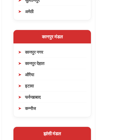
सुल्तानपुर
अमेठी
कानपुर मंडल
कानपुर नगर
कानपुर देहात
औरैया
इटावा
फर्रुखाबाद
कन्नौज
झांसी मंडल