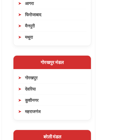
आगरा
फिरोजाबाद
मैनपुरी
मथुरा
गोरखपुर मंडल
गोरखपुर
देवरिया
कुशीनगर
महराजगंज
बरेली मंडल