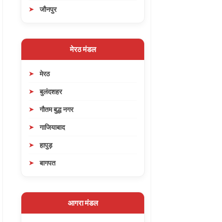
जौनपुर
मेरठ मंडल
मेरठ
बुलंदशहर
गौतम बुद्ध नगर
गाजियाबाद
हापुड़
बागपत
आगरा मंडल