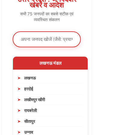
खबरें व आदेश
सभी 75 जनपदों का सबसे सटीक एवं
व्यवस्थित संकलन
लखनऊ मंडल
लखनऊ
हरदोई
लखीमपुर खीरी
रायबरेली
सीतापुर
उन्नाव