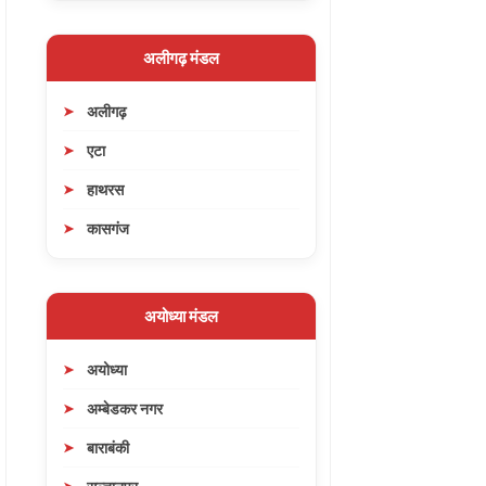
अलीगढ़ मंडल
अलीगढ़
एटा
हाथरस
कासगंज
अयोध्या मंडल
अयोध्या
अम्बेडकर नगर
बाराबंकी