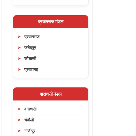
प्रयागराज मंडल
प्रयागराज
फतेहपुर
कौशाम्बी
प्रतापगढ़
वाराणसी मंडल
वाराणसी
चंदौली
गाजीपुर