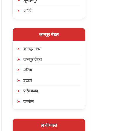
सुल्तानपुर
अमेठी
कानपुर मंडल
कानपुर नगर
कानपुर देहात
औरैया
इटावा
फर्रुखाबाद
कन्नौज
झांसी मंडल