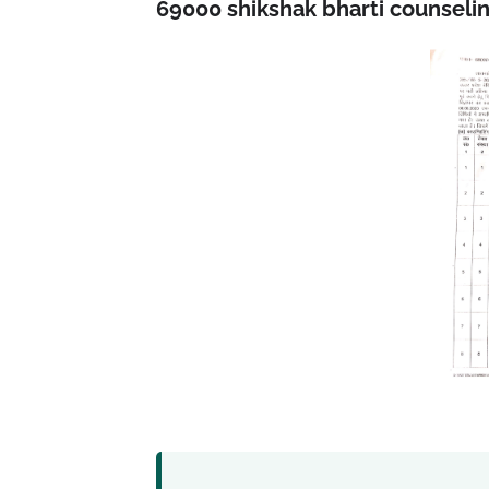
69000 shikshak bharti counseling ह