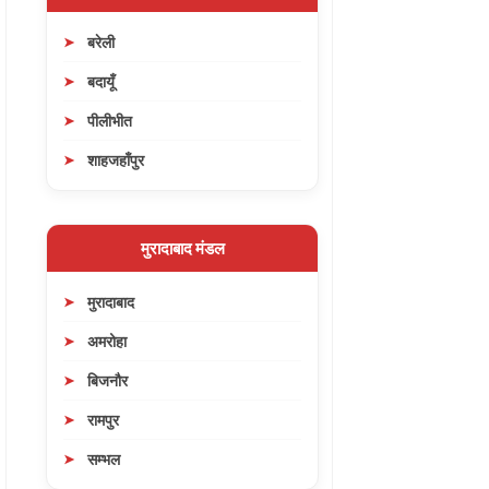
बरेली
बदायूँ
पीलीभीत
शाहजहाँपुर
मुरादाबाद मंडल
मुरादाबाद
अमरोहा
बिजनौर
रामपुर
सम्भल