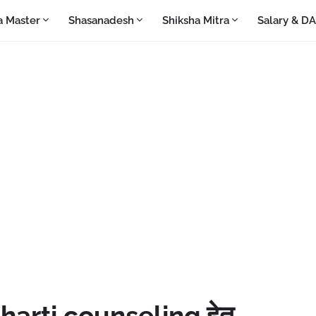
a Master
Shasanadesh
Shiksha Mitra
Salary & D
arti counseling हेतु