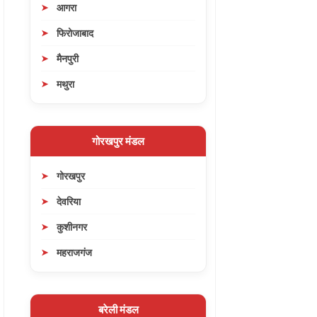
आगरा
फिरोजाबाद
मैनपुरी
मथुरा
गोरखपुर मंडल
गोरखपुर
देवरिया
कुशीनगर
महराजगंज
बरेली मंडल