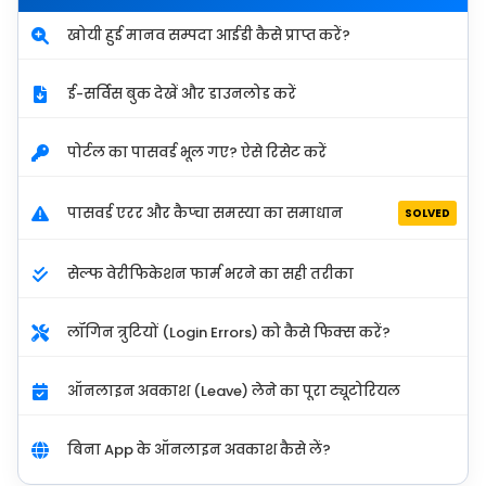
खोयी हुई मानव सम्पदा आईडी कैसे प्राप्त करें?
ई-सर्विस बुक देखें और डाउनलोड करें
पोर्टल का पासवर्ड भूल गए? ऐसे रिसेट करें
पासवर्ड एरर और कैप्चा समस्या का समाधान
SOLVED
सेल्फ वेरीफिकेशन फार्म भरने का सही तरीका
लॉगिन त्रुटियों (Login Errors) को कैसे फिक्स करें?
ऑनलाइन अवकाश (Leave) लेने का पूरा ट्यूटोरियल
बिना App के ऑनलाइन अवकाश कैसे लें?