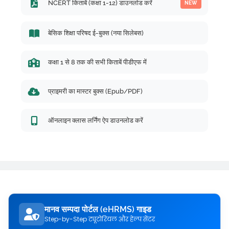
NCERT किताबें (कक्षा 1-12) डाउनलोड करें
NEW
बेसिक शिक्षा परिषद ई-बुक्स (नया सिलेबस)
कक्षा 1 से 8 तक की सभी किताबें पीडीएफ में
प्राइमरी का मास्टर बुक्स (Epub/PDF)
ऑनलाइन क्लास लर्निंग ऐप डाउनलोड करें
मानव सम्पदा पोर्टल (eHRMS) गाइड
Step-by-Step ट्यूटोरियल और हेल्प सेंटर