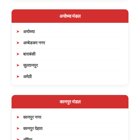
अयोध्या मंडल
अयोध्या
अम्बेडकर नगर
बाराबंकी
सुल्तानपुर
अमेठी
कानपुर मंडल
कानपुर नगर
कानपुर देहात
औरैया