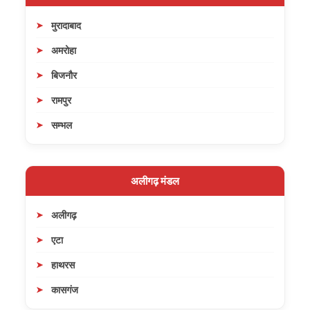
मुरादाबाद
अमरोहा
बिजनौर
रामपुर
सम्भल
अलीगढ़ मंडल
अलीगढ़
एटा
हाथरस
कासगंज