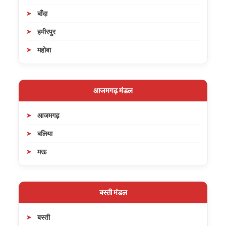
बाँदा
हमीरपुर
महोबा
आजमगढ़ मंडल
आजमगढ़
बलिया
मऊ
बस्ती मंडल
बस्ती