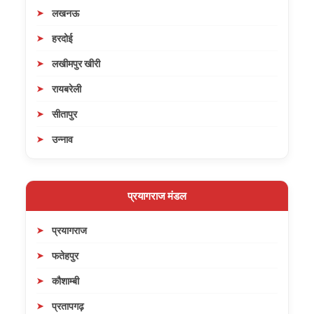
लखनऊ
हरदोई
लखीमपुर खीरी
रायबरेली
सीतापुर
उन्नाव
प्रयागराज मंडल
प्रयागराज
फतेहपुर
कौशाम्बी
प्रतापगढ़