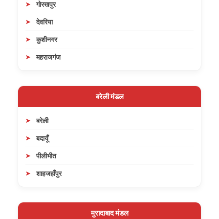
गोरखपुर
देवरिया
कुशीनगर
महराजगंज
बरेली मंडल
बरेली
बदायूँ
पीलीभीत
शाहजहाँपुर
मुरादाबाद मंडल