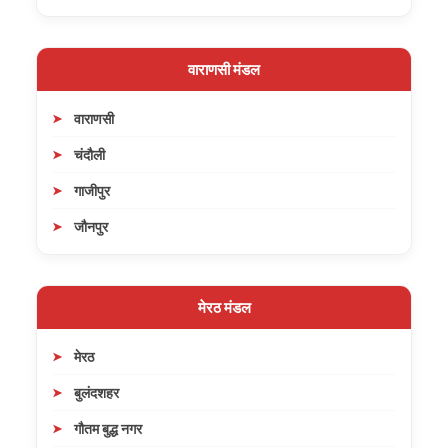
वाराणसी मंडल
वाराणसी
चंदौली
गाजीपुर
जौनपुर
मेरठ मंडल
मेरठ
बुलंदशहर
गौतम बुद्ध नगर