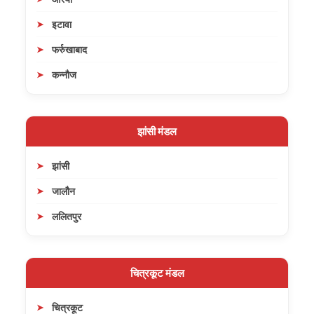
इटावा
फर्रुखाबाद
कन्नौज
झांसी मंडल
झांसी
जालौन
ललितपुर
चित्रकूट मंडल
चित्रकूट