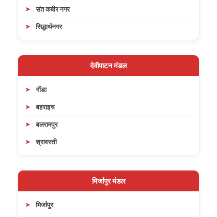
संत कबीर नगर
सिद्धार्थनगर
देवीपाटन मंडल
गोंडा
बहराइच
बलरामपुर
श्रावस्ती
मिर्जापुर मंडल
मिर्जापुर