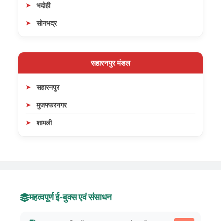
भदोही
सोनभद्र
सहारनपुर मंडल
सहारनपुर
मुजफ्फरनगर
शामली
महत्वपूर्ण ई-बुक्स एवं संसाधन