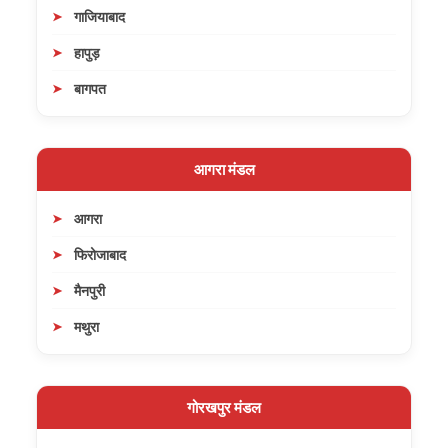
गाजियाबाद
हापुड़
बागपत
आगरा मंडल
आगरा
फिरोजाबाद
मैनपुरी
मथुरा
गोरखपुर मंडल