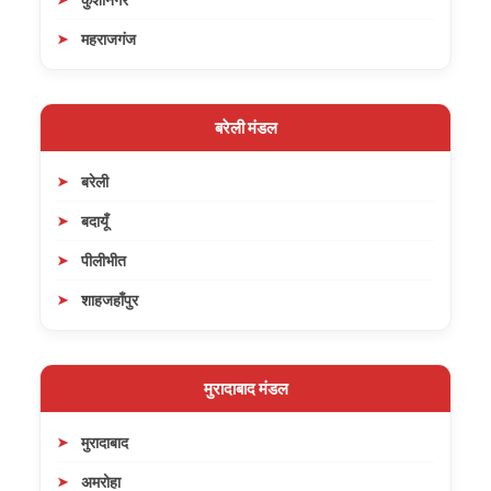
महराजगंज
बरेली मंडल
बरेली
बदायूँ
पीलीभीत
शाहजहाँपुर
मुरादाबाद मंडल
मुरादाबाद
अमरोहा