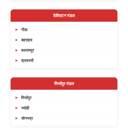
देवीपाटन मंडल
गोंडा
बहराइच
बलरामपुर
श्रावस्ती
मिर्जापुर मंडल
मिर्जापुर
भदोही
सोनभद्र