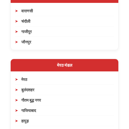
वाराणसी
चंदौली
गाजीपुर
जौनपुर
मेरठ मंडल
मेरठ
बुलंदशहर
गौतम बुद्ध नगर
गाजियाबाद
हापुड़