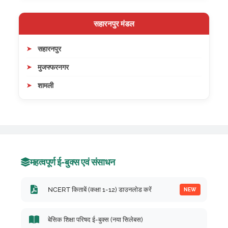
सहारनपुर मंडल
सहारनपुर
मुजफ्फरनगर
शामली
महत्वपूर्ण ई-बुक्स एवं संसाधन
NCERT किताबें (कक्षा 1-12) डाउनलोड करें
NEW
बेसिक शिक्षा परिषद ई-बुक्स (नया सिलेबस)