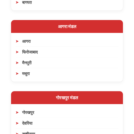
बागपत
आगरा मंडल
आगरा
फिरोजाबाद
मैनपुरी
मथुरा
गोरखपुर मंडल
गोरखपुर
देवरिया
कुशीनगर