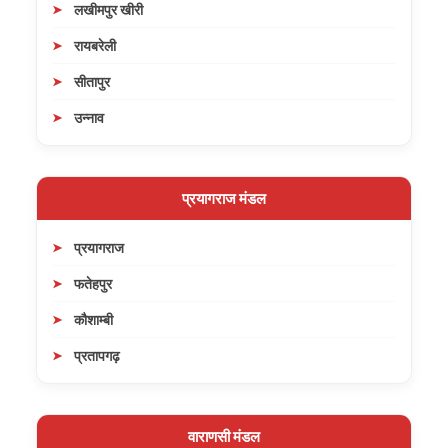
लखीमपुर खीरी
रायबरेली
सीतापुर
उन्नाव
प्रयागराज मंडल
प्रयागराज
फतेहपुर
कौशाम्बी
प्रतापगढ़
वाराणसी मंडल