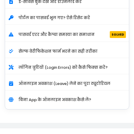
ई-सर्विस बुक देखें और डाउनलोड करें
पोर्टल का पासवर्ड भूल गए? ऐसे रिसेट करें
पासवर्ड एरर और कैप्चा समस्या का समाधान
SOLVED
सेल्फ वेरीफिकेशन फार्म भरने का सही तरीका
लॉगिन त्रुटियों (Login Errors) को कैसे फिक्स करें?
ऑनलाइन अवकाश (Leave) लेने का पूरा ट्यूटोरियल
बिना App के ऑनलाइन अवकाश कैसे लें?