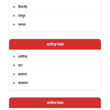
बिजनौर
रामपुर
सम्भल
अलीगढ़ मंडल
अलीगढ़
एटा
हाथरस
कासगंज
अयोध्या मंडल