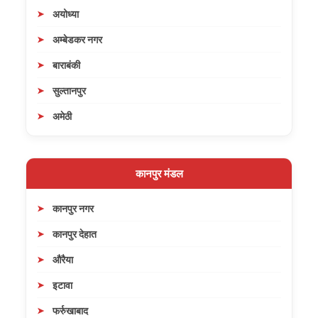
अयोध्या
अम्बेडकर नगर
बाराबंकी
सुल्तानपुर
अमेठी
कानपुर मंडल
कानपुर नगर
कानपुर देहात
औरैया
इटावा
फर्रुखाबाद