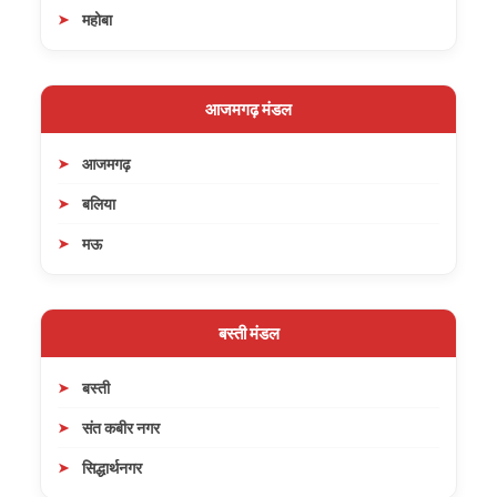
महोबा
आजमगढ़ मंडल
आजमगढ़
बलिया
मऊ
बस्ती मंडल
बस्ती
संत कबीर नगर
सिद्धार्थनगर