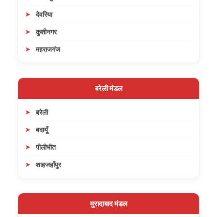
देवरिया
कुशीनगर
महराजगंज
बरेली मंडल
बरेली
बदायूँ
पीलीभीत
शाहजहाँपुर
मुरादाबाद मंडल