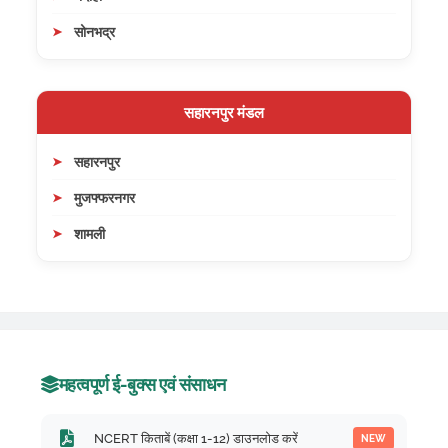
सोनभद्र
सहारनपुर मंडल
सहारनपुर
मुजफ्फरनगर
शामली
महत्वपूर्ण ई-बुक्स एवं संसाधन
NCERT किताबें (कक्षा 1-12) डाउनलोड करें
NEW