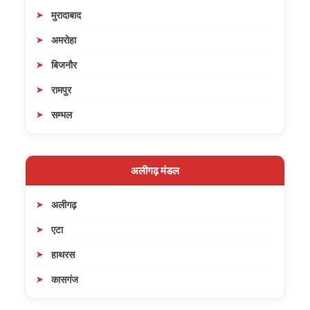
मुरादाबाद
अमरोहा
बिजनौर
रामपुर
सम्भल
अलीगढ़ मंडल
अलीगढ़
एटा
हाथरस
कासगंज