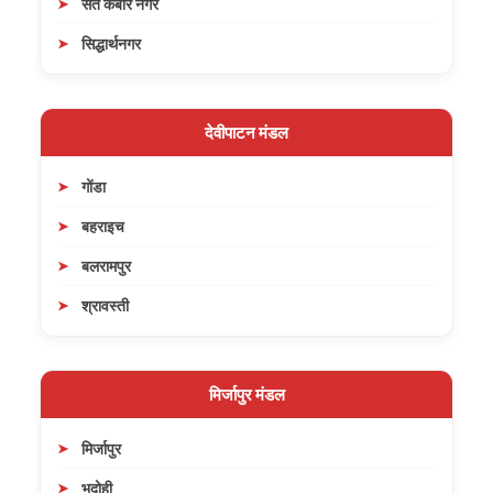
संत कबीर नगर
सिद्धार्थनगर
देवीपाटन मंडल
गोंडा
बहराइच
बलरामपुर
श्रावस्ती
मिर्जापुर मंडल
मिर्जापुर
भदोही