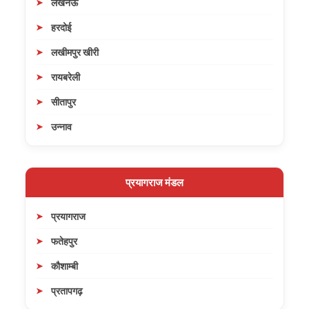
लखनऊ
हरदोई
लखीमपुर खीरी
रायबरेली
सीतापुर
उन्नाव
प्रयागराज मंडल
प्रयागराज
फतेहपुर
कौशाम्बी
प्रतापगढ़