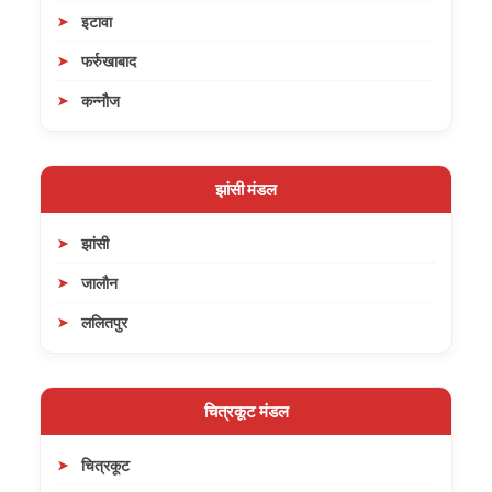
इटावा
फर्रुखाबाद
कन्नौज
झांसी मंडल
झांसी
जालौन
ललितपुर
चित्रकूट मंडल
चित्रकूट