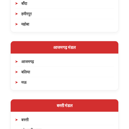
बाँदा
हमीरपुर
महोबा
आजमगढ़ मंडल
आजमगढ़
बलिया
मऊ
बस्ती मंडल
बस्ती