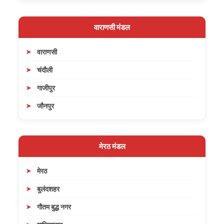
वाराणसी मंडल
वाराणसी
चंदौली
गाजीपुर
जौनपुर
मेरठ मंडल
मेरठ
बुलंदशहर
गौतम बुद्ध नगर