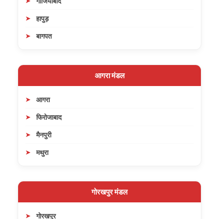
गाजियाबाद
हापुड़
बागपत
आगरा मंडल
आगरा
फिरोजाबाद
मैनपुरी
मथुरा
गोरखपुर मंडल
गोरखपुर