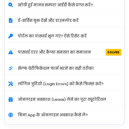
खोयी हुई मानव सम्पदा आईडी कैसे प्राप्त करें?
ई-सर्विस बुक देखें और डाउनलोड करें
पोर्टल का पासवर्ड भूल गए? ऐसे रिसेट करें
पासवर्ड एरर और कैप्चा समस्या का समाधान
SOLVED
सेल्फ वेरीफिकेशन फार्म भरने का सही तरीका
लॉगिन त्रुटियों (Login Errors) को कैसे फिक्स करें?
ऑनलाइन अवकाश (Leave) लेने का पूरा ट्यूटोरियल
बिना App के ऑनलाइन अवकाश कैसे लें?