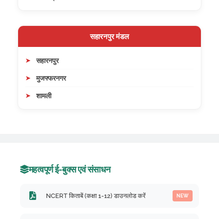
सहारनपुर मंडल
सहारनपुर
मुजफ्फरनगर
शामली
महत्वपूर्ण ई-बुक्स एवं संसाधन
NCERT किताबें (कक्षा 1-12) डाउनलोड करें
NEW