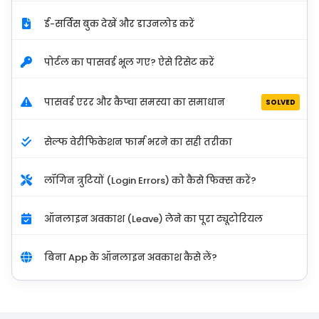
ई-सर्विस बुक देखें और डाउनलोड करें
पोर्टल का पासवर्ड भूल गए? ऐसे रिसेट करें
पासवर्ड एरर और कैप्चा समस्या का समाधान
SOLVED
सेल्फ वेरीफिकेशन फार्म भरने का सही तरीका
लॉगिन त्रुटियों (Login Errors) को कैसे फिक्स करें?
ऑनलाइन अवकाश (Leave) लेने का पूरा ट्यूटोरियल
बिना App के ऑनलाइन अवकाश कैसे लें?