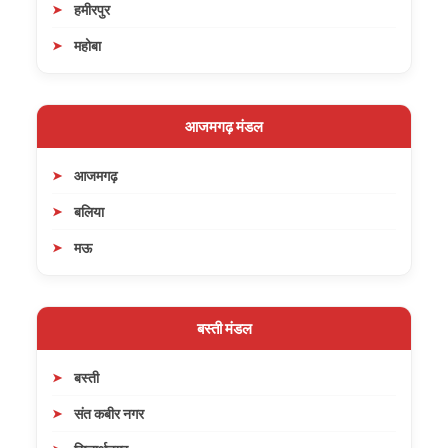
हमीरपुर
महोबा
आजमगढ़ मंडल
आजमगढ़
बलिया
मऊ
बस्ती मंडल
बस्ती
संत कबीर नगर