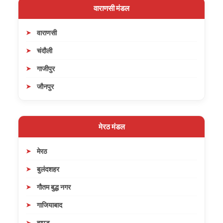
वाराणसी मंडल
वाराणसी
चंदौली
गाजीपुर
जौनपुर
मेरठ मंडल
मेरठ
बुलंदशहर
गौतम बुद्ध नगर
गाजियाबाद
हापुड़