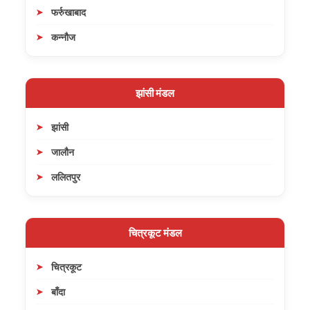
फर्रुखाबाद
कन्नौज
झांसी मंडल
झांसी
जालौन
ललितपुर
चित्रकूट मंडल
चित्रकूट
बाँदा