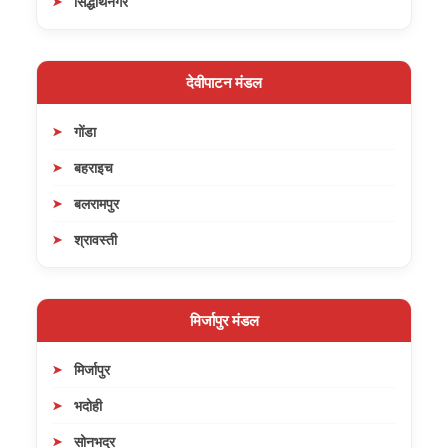
सिद्धार्थनगर
देवीपाटन मंडल
गोंडा
बहराइच
बलरामपुर
श्रावस्ती
मिर्जापुर मंडल
मिर्जापुर
भदोही
सोनभद्र