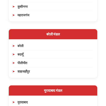
कुशीनगर
महराजगंज
बरेली मंडल
बरेली
बदायूँ
पीलीभीत
शाहजहाँपुर
मुरादाबाद मंडल
मुरादाबाद