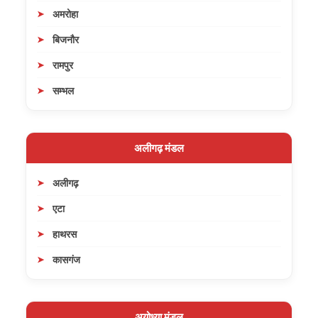
अमरोहा
बिजनौर
रामपुर
सम्भल
अलीगढ़ मंडल
अलीगढ़
एटा
हाथरस
कासगंज
अयोध्या मंडल