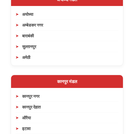
अयोध्या
अम्बेडकर नगर
बाराबंकी
सुल्तानपुर
अमेठी
कानपुर मंडल
कानपुर नगर
कानपुर देहात
औरैया
इटावा