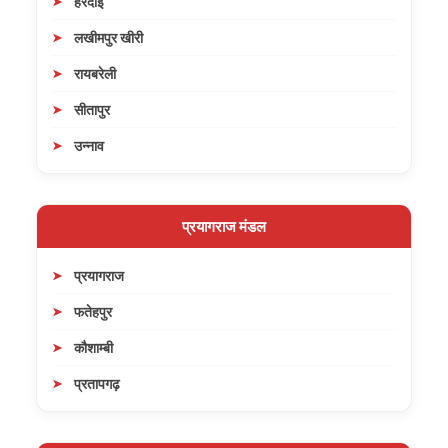
हरदोई
लखीमपुर खीरी
रायबरेली
सीतापुर
उन्नाव
प्रयागराज मंडल
प्रयागराज
फतेहपुर
कौशाम्बी
प्रतापगढ़