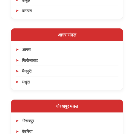
बागपत
आगरा मंडल
आगरा
फिरोजाबाद
मैनपुरी
मथुरा
गोरखपुर मंडल
गोरखपुर
देवरिया