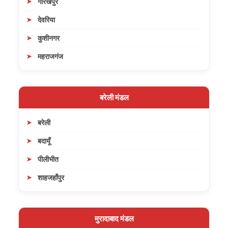
गोरखपुर
देवरिया
कुशीनगर
महराजगंज
बरेली मंडल
बरेली
बदायूँ
पीलीभीत
शाहजहाँपुर
मुरादाबाद मंडल