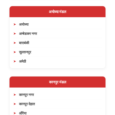
अयोध्या मंडल
अयोध्या
अम्बेडकर नगर
बाराबंकी
सुल्तानपुर
अमेठी
कानपुर मंडल
कानपुर नगर
कानपुर देहात
औरैया