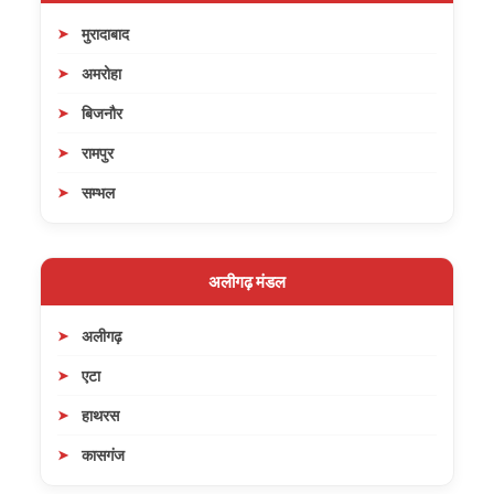
मुरादाबाद
अमरोहा
बिजनौर
रामपुर
सम्भल
अलीगढ़ मंडल
अलीगढ़
एटा
हाथरस
कासगंज