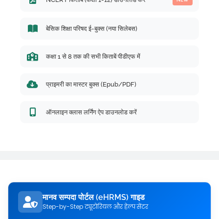
बेसिक शिक्षा परिषद ई-बुक्स (नया सिलेबस)
कक्षा 1 से 8 तक की सभी किताबें पीडीएफ में
प्राइमरी का मास्टर बुक्स (Epub/PDF)
ऑनलाइन क्लास लर्निंग ऐप डाउनलोड करें
मानव सम्पदा पोर्टल (eHRMS) गाइड
Step-by-Step ट्यूटोरियल और हेल्प सेंटर