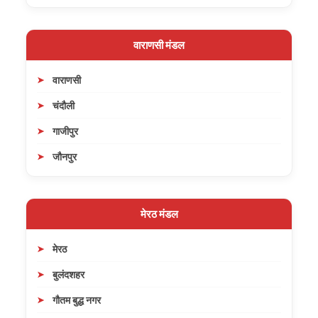
वाराणसी मंडल
वाराणसी
चंदौली
गाजीपुर
जौनपुर
मेरठ मंडल
मेरठ
बुलंदशहर
गौतम बुद्ध नगर