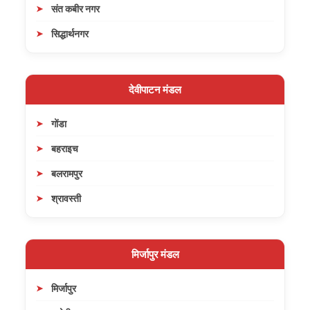
संत कबीर नगर
सिद्धार्थनगर
देवीपाटन मंडल
गोंडा
बहराइच
बलरामपुर
श्रावस्ती
मिर्जापुर मंडल
मिर्जापुर