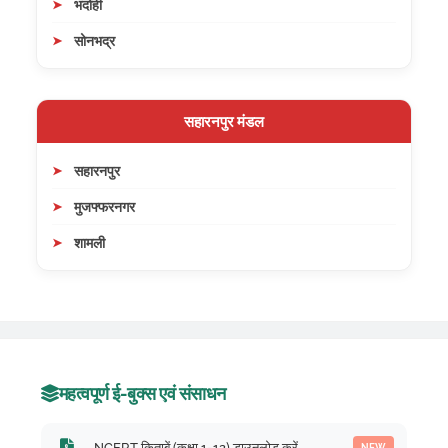
भदोही
सोनभद्र
सहारनपुर मंडल
सहारनपुर
मुजफ्फरनगर
शामली
महत्वपूर्ण ई-बुक्स एवं संसाधन
NCERT किताबें (कक्षा 1-12) डाउनलोड करें
NEW