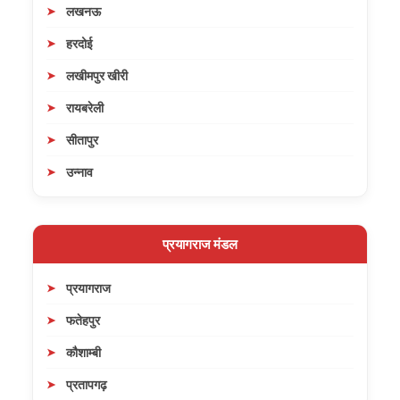
लखनऊ
हरदोई
लखीमपुर खीरी
रायबरेली
सीतापुर
उन्नाव
प्रयागराज मंडल
प्रयागराज
फतेहपुर
कौशाम्बी
प्रतापगढ़