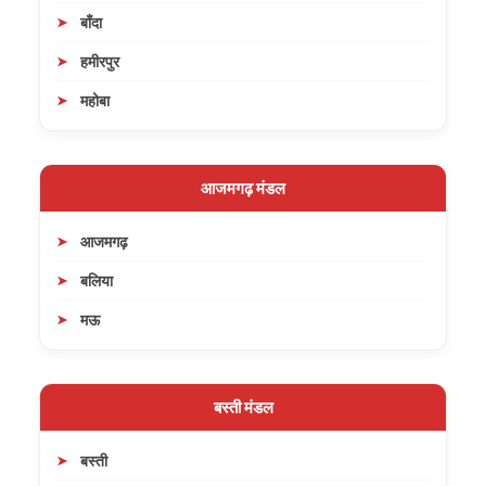
बाँदा
हमीरपुर
महोबा
आजमगढ़ मंडल
आजमगढ़
बलिया
मऊ
बस्ती मंडल
बस्ती