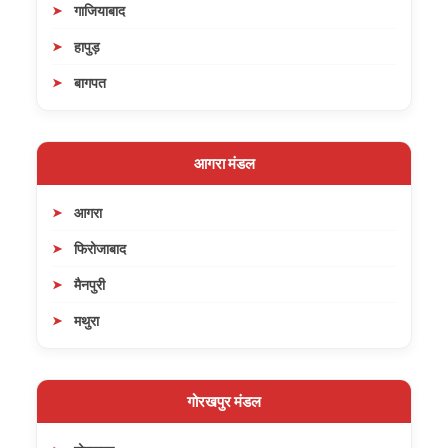
गाजियाबाद
हापुड़
बागपत
आगरा मंडल
आगरा
फिरोजाबाद
मैनपुरी
मथुरा
गोरखपुर मंडल