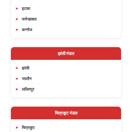
इटावा
फर्रुखाबाद
कन्नौज
झांसी मंडल
झांसी
जालौन
ललितपुर
चित्रकूट मंडल
चित्रकूट